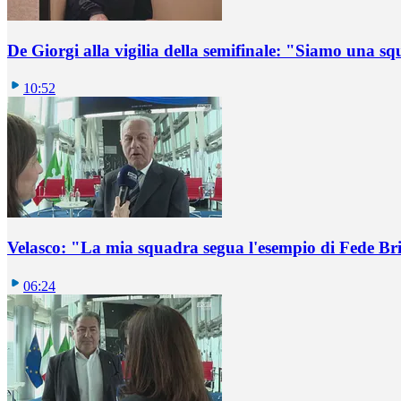
De Giorgi alla vigilia della semifinale: "Siamo una s
10:52
Velasco: "La mia squadra segua l'esempio di Fede B
06:24