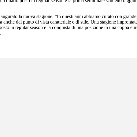
on il quarto posto in regular season e la prima semifinale scudetto raggi
inaugurato la nuova stagione: “In questi anni abbiamo curato con grande 
anche dal punto di vista caratteriale e di stile. Una stagione improntat
° posto in regular season e la conquista di una posizione in una coppa
.