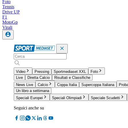
Foto
Tennis
Drive UP
F1
MotoGp
Virali
Video
Pressing
Sportmediaset XXL
Foto
Live
Diretta Calcio
Risultati e Classifiche
News Live
Calcio
Coppa Italia
Supercoppa Italiana
Proba
Un libro a settimana
Speciali Europei
Speciali Olimpiadi
Speciale Scudetti
Seguici anche su