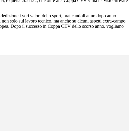
unta, e quella 2021/22, che oltre alla Coppa CEV vinta ha visto arrivare
dedizione i veri valori dello sport, praticandoli anno dopo anno.
a non solo sul lavoro tecnico, ma anche su alcuni aspetti extra-campo
 europea. Dopo il successo in Coppa CEV dello scorso anno, vogliamo