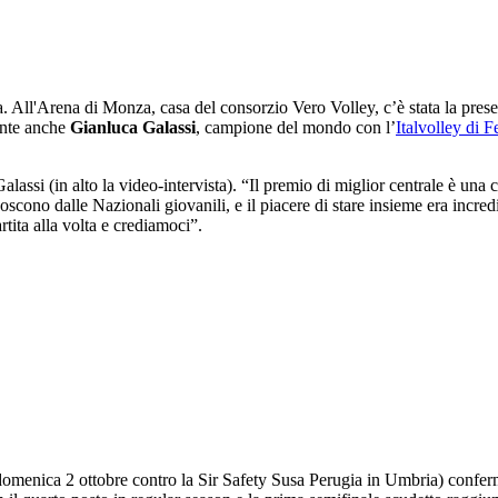
a. All'Arena di Monza, casa del consorzio Vero Volley, c’è stata la prese
sente anche
Gianluca Galassi
, campione del mondo con l’
Italvolley di 
lassi (in alto la video-intervista). “Il premio di miglior centrale è una 
scono dalle Nazionali giovanili, e il piacere di stare insieme era incred
tita alla volta e crediamoci”.
domenica 2 ottobre contro la Sir Safety Susa Perugia in Umbria) confe