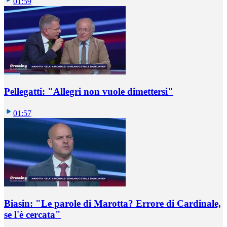
01:59
Pellegatti: "Allegri non vuole dimettersi"
01:57
Biasin: "Le parole di Marotta? Errore di Cardinale,
se l'è cercata"