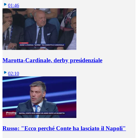
01:46
Marotta-Cardinale, derby presidenziale
02:10
Russo: "Ecco perché Conte ha lasciato il Napoli"