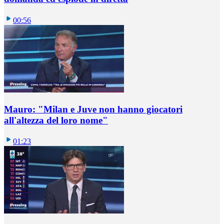
00:56
Mauro: "Milan e Juve non hanno giocatori
all'altezza del loro nome"
01:23