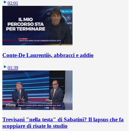
02:01
Conte-De Laurentiis, abbracci e addio
01:39
Trevisani "nella testa" di Sabatini? Il lapsus che fa
scoppiare di risate lo studio