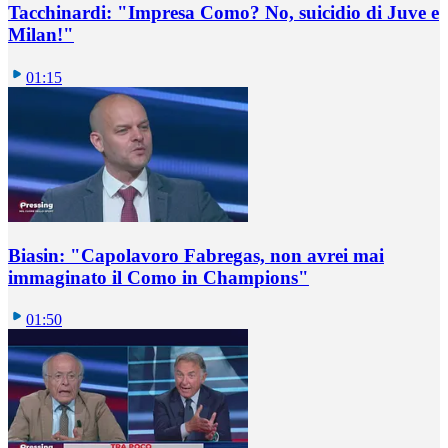
Tacchinardi: "Impresa Como? No, suicidio di Juve e
Milan!"
01:15
Biasin: "Capolavoro Fabregas, non avrei mai
immaginato il Como in Champions"
01:50