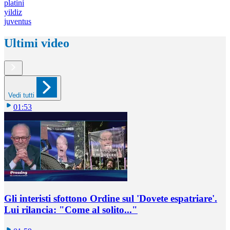
platini
yildiz
juventus
Ultimi video
Vedi tutti
01:53
Gli interisti sfottono Ordine sul 'Dovete espatriare'.
Lui rilancia: "Come al solito..."