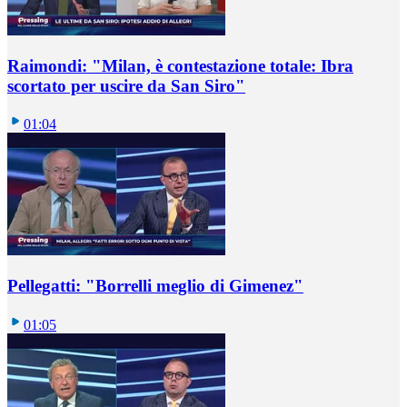
Raimondi: "Milan, è contestazione totale: Ibra
scortato per uscire da San Siro"
01:04
Pellegatti: "Borrelli meglio di Gimenez"
01:05