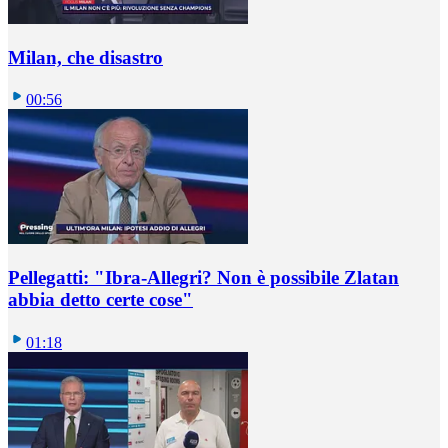
Milan, che disastro
00:56
Pellegatti: "Ibra-Allegri? Non è possibile Zlatan
abbia detto certe cose"
01:18