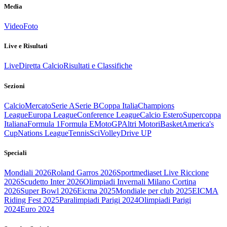
Media
Video
Foto
Live e Risultati
Live
Diretta Calcio
Risultati e Classifiche
Sezioni
Calcio
Mercato
Serie A
Serie B
Coppa Italia
Champions
League
Europa League
Conference League
Calcio Estero
Supercoppa
Italiana
Formula 1
Formula E
MotoGP
Altri Motori
Basket
America's
Cup
Nations League
Tennis
Sci
Volley
Drive UP
Speciali
Mondiali 2026
Roland Garros 2026
Sportmediaset Live Riccione
2026
Scudetto Inter 2026
Olimpiadi Invernali Milano Cortina
2026
Super Bowl 2026
Eicma 2025
Mondiale per club 2025
EICMA
Riding Fest 2025
Paralimpiadi Parigi 2024
Olimpiadi Parigi
2024
Euro 2024