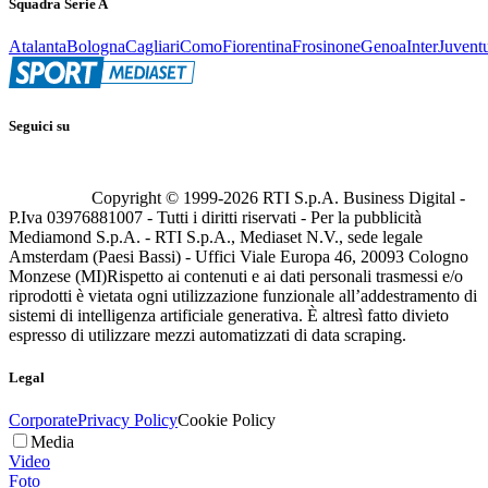
Squadra Serie A
Atalanta
Bologna
Cagliari
Como
Fiorentina
Frosinone
Genoa
Inter
Juvent
Seguici su
Copyright © 1999-
2026
RTI S.p.A. Business Digital -
P.Iva 03976881007 - Tutti i diritti riservati - Per la pubblicità
Mediamond S.p.A. - RTI S.p.A., Mediaset N.V., sede legale
Amsterdam (Paesi Bassi) - Uffici Viale Europa 46, 20093 Cologno
Monzese (MI)
Rispetto ai contenuti e ai dati personali trasmessi e/o
riprodotti è vietata ogni utilizzazione funzionale all’addestramento di
sistemi di intelligenza artificiale generativa. È altresì fatto divieto
espresso di utilizzare mezzi automatizzati di data scraping.
Legal
Corporate
Privacy Policy
Cookie Policy
Media
Video
Foto