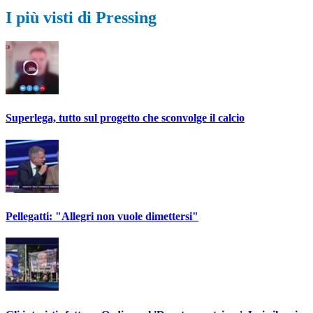
I più visti di Pressing
Superlega, tutto sul progetto che sconvolge il calcio
Pellegatti: "Allegri non vuole dimettersi"