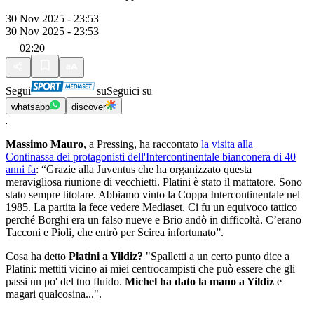
30 Nov 2025 - 23:53
30 Nov 2025 - 23:53
02:20
Segui
su
Seguici su
whatsapp
discover
Massimo Mauro
, a Pressing, ha raccontato
la visita alla
Continassa dei protagonisti dell'Intercontinentale bianconera di 40
anni fa
: “Grazie alla Juventus che ha organizzato questa
meravigliosa riunione di vecchietti. Platini è stato il mattatore. Sono
stato sempre titolare. Abbiamo vinto la Coppa Intercontinentale nel
1985. La partita la fece vedere Mediaset. Ci fu un equivoco tattico
perché Borghi era un falso nueve e Brio andò in difficoltà. C’erano
Tacconi e Pioli, che entrò per Scirea infortunato”.
Cosa ha detto
Platini a Yildiz?
"Spalletti a un certo punto dice a
Platini: mettiti vicino ai miei centrocampisti che può essere che gli
passi un po' del tuo fluido.
Michel ha dato la mano a Yildiz
e
magari qualcosina...".