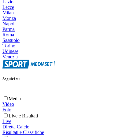
Lazio
Lecce
Milan
Monza
Napoli
Parma
Roma
Sassuolo
Torino
Udinese
Venezia
Seguici su
Media
Video
Foto
Live e Risultati
Live
Diretta Calcio
Risultati e Classifiche