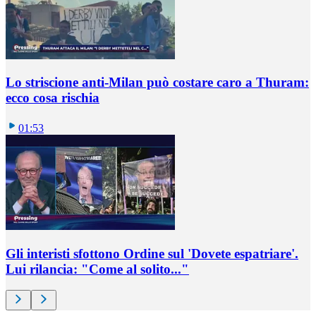
Lo striscione anti-Milan può costare caro a Thuram:
ecco cosa rischia
01:53
Gli interisti sfottono Ordine sul 'Dovete espatriare'.
Lui rilancia: "Come al solito..."