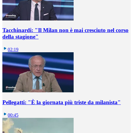
Tacchinardi: "Il Milan non è mai cresciuto nel corso
della stagione"
02:19
Pellegatti: "È la giornata più triste da milanista"
00:45