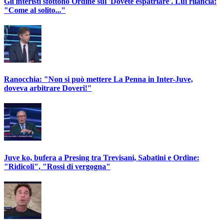
Gli interisti sfottono Ordine sul 'Dovete espatriare'. Lui rilancia:
"Come al solito..."
Ranocchia: "Non si può mettere La Penna in Inter-Juve,
doveva arbitrare Doveri!"
Juve ko, bufera a Presing tra Trevisani, Sabatini e Ordine:
"Ridicoli", "Rossi di vergogna"