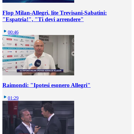
Flop Milan-Allegri, lite Trevisani-Sabatini:
"Espatria!", "Ti devi arrendere"
00:46
Raimondi: "Ipotesi esonero Allegri"
01:29