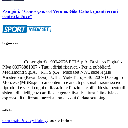
Zampini: "Conceiçao, col Verona, Gila-Cabal: quanti errori
contro la Juve"
Seguici su
Copyright © 1999-
2026
RTI S.p.A. Business Digital -
P.Iva 03976881007 - Tutti i diritti riservati - Per la pubblicità
Mediamond S.p.A. - RTI S.p.A., Mediaset N.V., sede legale
Amsterdam (Paesi Bassi) - Uffici Viale Europa 46, 20093 Cologno
Monzese (MI)
Rispetto ai contenuti e ai dati personali trasmessi e/o
riprodotti è vietata ogni utilizzazione funzionale all’addestramento di
sistemi di intelligenza artificiale generativa. È altresì fatto divieto
espresso di utilizzare mezzi automatizzati di data scraping.
Legal
Corporate
Privacy Policy
Cookie Policy