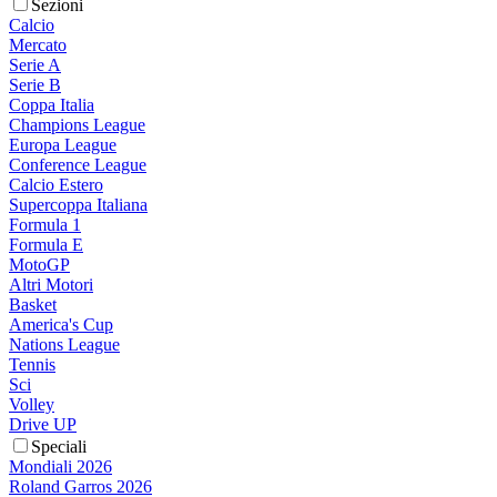
Sezioni
Calcio
Mercato
Serie A
Serie B
Coppa Italia
Champions League
Europa League
Conference League
Calcio Estero
Supercoppa Italiana
Formula 1
Formula E
MotoGP
Altri Motori
Basket
America's Cup
Nations League
Tennis
Sci
Volley
Drive UP
Speciali
Mondiali 2026
Roland Garros 2026