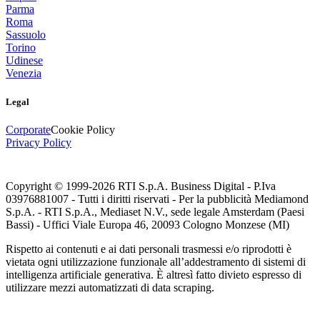
Parma
Roma
Sassuolo
Torino
Udinese
Venezia
Legal
Corporate
Cookie Policy
Privacy Policy
Copyright © 1999-
2026
RTI S.p.A. Business Digital - P.Iva
03976881007 - Tutti i diritti riservati - Per la pubblicità Mediamond
S.p.A. - RTI S.p.A., Mediaset N.V., sede legale Amsterdam (Paesi
Bassi) - Uffici Viale Europa 46, 20093 Cologno Monzese (MI)
Rispetto ai contenuti e ai dati personali trasmessi e/o riprodotti è
vietata ogni utilizzazione funzionale all’addestramento di sistemi di
intelligenza artificiale generativa. È altresì fatto divieto espresso di
utilizzare mezzi automatizzati di data scraping.