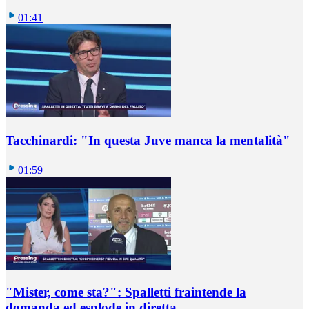
01:41
Tacchinardi: "In questa Juve manca la mentalità"
01:59
"Mister, come sta?": Spalletti fraintende la
domanda ed esplode in diretta