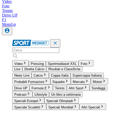
Video
Foto
Tennis
Drive UP
F1
MotoGp
Video
Pressing
Sportmediaset XXL
Foto
Live
Diretta Calcio
Risultati e Classifiche
News Live
Calcio
Coppa Italia
Supercoppa Italiana
Probabili Formazioni
Squadre
Mercato
Motori
Drive UP
Formula E
Tennis
Altri Sport
Sondaggi
Podcast
Lifestyle
Un libro a settimana
Speciali Europei
Speciali Olimpiadi
Speciale Scudetti
Speciali Mondiali
Altri Speciali