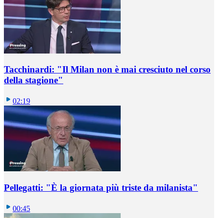
Tacchinardi: "Il Milan non è mai cresciuto nel corso
della stagione"
02:19
Pellegatti: "È la giornata più triste da milanista"
00:45