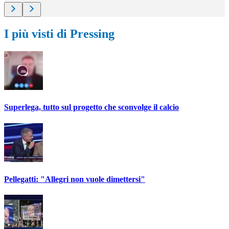
I più visti di Pressing
Superlega, tutto sul progetto che sconvolge il calcio
Pellegatti: "Allegri non vuole dimettersi"