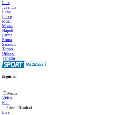
Inter
Juventus
Lazio
Lecce
Milan
Monza
Napoli
Parma
Roma
Sassuolo
Torino
Udinese
Venezia
Seguici su
Media
Video
Foto
Live e Risultati
Live