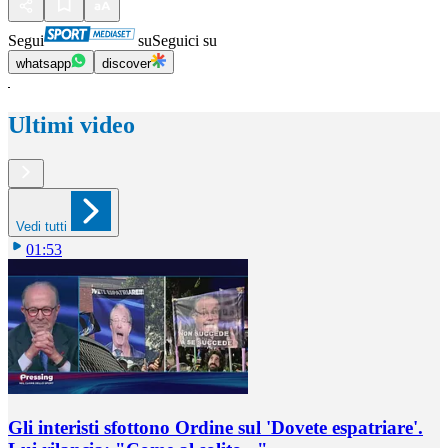
Segui
su
Seguici su
whatsapp
discover
Ultimi video
Vedi tutti
01:53
Gli interisti sfottono Ordine sul 'Dovete espatriare'.