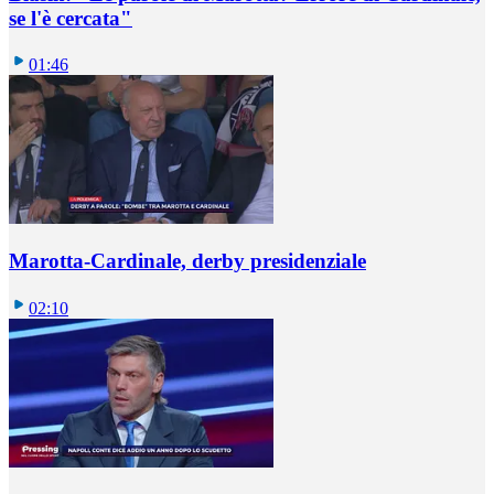
se l'è cercata"
01:46
Marotta-Cardinale, derby presidenziale
02:10