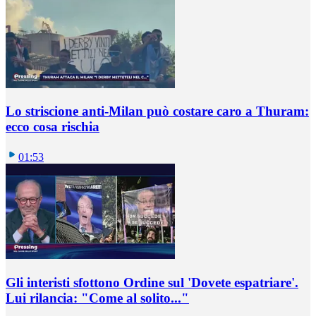
Lo striscione anti-Milan può costare caro a Thuram:
ecco cosa rischia
01:53
Gli interisti sfottono Ordine sul 'Dovete espatriare'.
Lui rilancia: "Come al solito..."