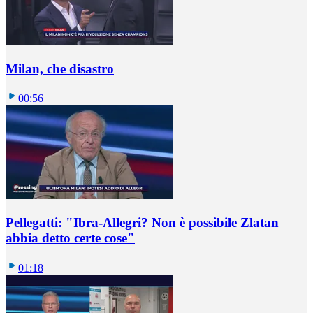
Milan, che disastro
00:56
Pellegatti: "Ibra-Allegri? Non è possibile Zlatan
abbia detto certe cose"
01:18