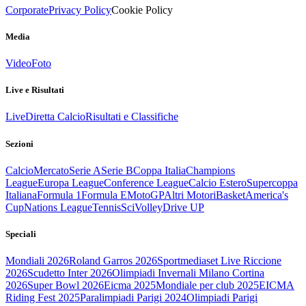
Corporate
Privacy Policy
Cookie Policy
Media
Video
Foto
Live e Risultati
Live
Diretta Calcio
Risultati e Classifiche
Sezioni
Calcio
Mercato
Serie A
Serie B
Coppa Italia
Champions
League
Europa League
Conference League
Calcio Estero
Supercoppa
Italiana
Formula 1
Formula E
MotoGP
Altri Motori
Basket
America's
Cup
Nations League
Tennis
Sci
Volley
Drive UP
Speciali
Mondiali 2026
Roland Garros 2026
Sportmediaset Live Riccione
2026
Scudetto Inter 2026
Olimpiadi Invernali Milano Cortina
2026
Super Bowl 2026
Eicma 2025
Mondiale per club 2025
EICMA
Riding Fest 2025
Paralimpiadi Parigi 2024
Olimpiadi Parigi