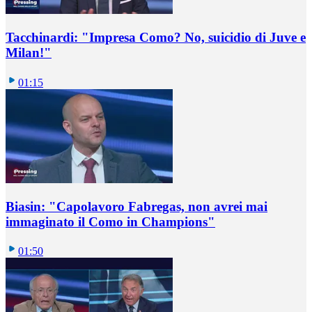
Tacchinardi: "Impresa Como? No, suicidio di Juve e
Milan!"
01:15
Biasin: "Capolavoro Fabregas, non avrei mai
immaginato il Como in Champions"
01:50