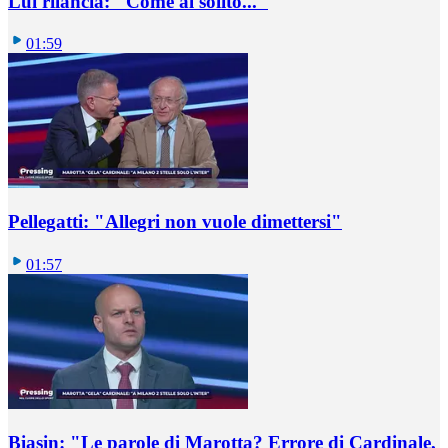
Lui rilancia: "Come al solito..."
01:59
Pellegatti: "Allegri non vuole dimettersi"
01:57
Biasin: "Le parole di Marotta? Errore di Cardinale,