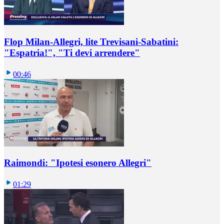
Flop Milan-Allegri, lite Trevisani-Sabatini:
"Espatria!", "Ti devi arrendere"
00:46
Raimondi: "Ipotesi esonero Allegri"
01:29