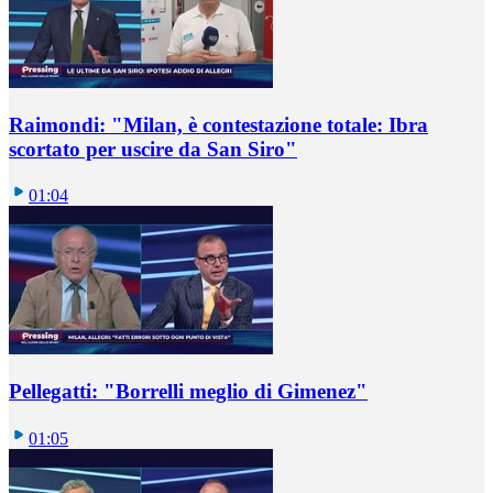
Raimondi: "Milan, è contestazione totale: Ibra
scortato per uscire da San Siro"
01:04
Pellegatti: "Borrelli meglio di Gimenez"
01:05