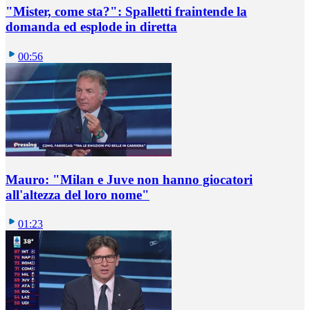
"Mister, come sta?": Spalletti fraintende la
domanda ed esplode in diretta
00:56
Mauro: "Milan e Juve non hanno giocatori
all'altezza del loro nome"
01:23