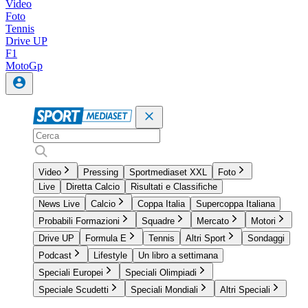
Video
Foto
Tennis
Drive UP
F1
MotoGp
Video
Pressing
Sportmediaset XXL
Foto
Live
Diretta Calcio
Risultati e Classifiche
News Live
Calcio
Coppa Italia
Supercoppa Italiana
Probabili Formazioni
Squadre
Mercato
Motori
Drive UP
Formula E
Tennis
Altri Sport
Sondaggi
Podcast
Lifestyle
Un libro a settimana
Speciali Europei
Speciali Olimpiadi
Speciale Scudetti
Speciali Mondiali
Altri Speciali