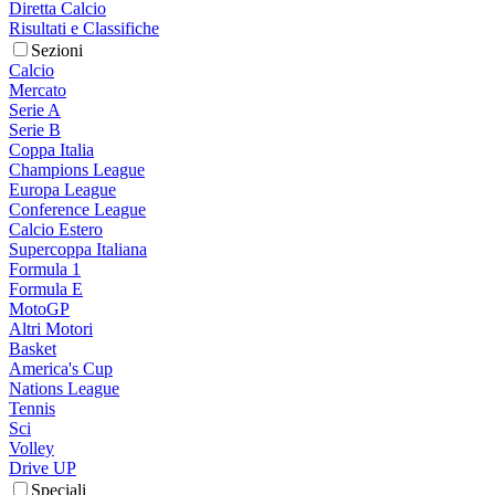
Diretta Calcio
Risultati e Classifiche
Sezioni
Calcio
Mercato
Serie A
Serie B
Coppa Italia
Champions League
Europa League
Conference League
Calcio Estero
Supercoppa Italiana
Formula 1
Formula E
MotoGP
Altri Motori
Basket
America's Cup
Nations League
Tennis
Sci
Volley
Drive UP
Speciali