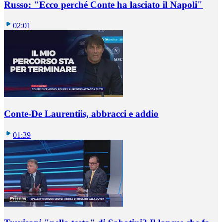
Russo: "Ecco perché Conte ha lasciato il Napoli"
02:01
Conte-De Laurentiis, abbracci e addio
01:39