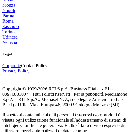
Monza
Napoli
Parma
Roma
Sassuolo
Torino
Udinese
Venezia
Legal
Corporate
Cookie Policy
Privacy Policy
Copyright © 1999-
2026
RTI S.p.A. Business Digital - P.Iva
03976881007 - Tutti i diritti riservati - Per la pubblicità Mediamond
S.p.A. - RTI S.p.A., Mediaset N.V., sede legale Amsterdam (Paesi
Bassi) - Uffici Viale Europa 46, 20093 Cologno Monzese (MI)
Rispetto ai contenuti e ai dati personali trasmessi e/o riprodotti è
vietata ogni utilizzazione funzionale all’addestramento di sistemi di
intelligenza artificiale generativa. È altresì fatto divieto espresso di
utilizzare mezzi automatizzati di data scraping.