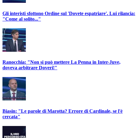
Gli interisti sfottono Ordine sul 'Dovete espatriare'. Lui rilancia:
"Come al solito..."
Ranocchia: "Non si può mettere La Penna in Inter-Juve,
doveva arbitrare Doveri!"
Biasin: "Le parole di Marotta? Errore di Cardinale, se l'è
cercata"