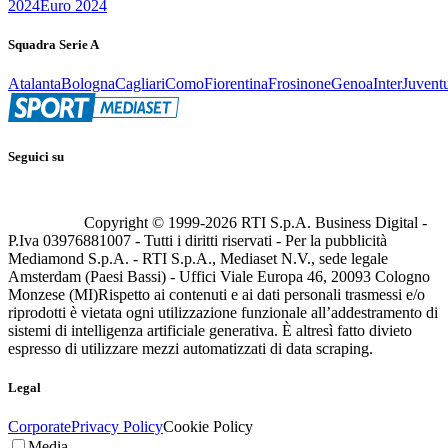
2024
Euro 2024
Squadra Serie A
Atalanta
Bologna
Cagliari
Como
Fiorentina
Frosinone
Genoa
Inter
Juvent
Seguici su
Copyright © 1999-
2026
RTI S.p.A. Business Digital -
P.Iva 03976881007 - Tutti i diritti riservati - Per la pubblicità
Mediamond S.p.A. - RTI S.p.A., Mediaset N.V., sede legale
Amsterdam (Paesi Bassi) - Uffici Viale Europa 46, 20093 Cologno
Monzese (MI)
Rispetto ai contenuti e ai dati personali trasmessi e/o
riprodotti è vietata ogni utilizzazione funzionale all’addestramento di
sistemi di intelligenza artificiale generativa. È altresì fatto divieto
espresso di utilizzare mezzi automatizzati di data scraping.
Legal
Corporate
Privacy Policy
Cookie Policy
Media