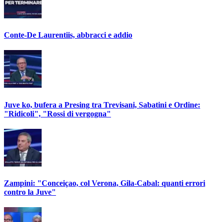
Conte-De Laurentiis, abbracci e addio
Juve ko, bufera a Presing tra Trevisani, Sabatini e Ordine:
"Ridicoli", "Rossi di vergogna"
Zampini: "Conceiçao, col Verona, Gila-Cabal: quanti errori
contro la Juve"