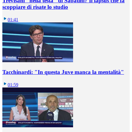
Trevisani "nella testa" di Sabatini? Il lapsus che fa
scoppiare di risate lo studio
01:41
Tacchinardi: "In questa Juve manca la mentalità"
01:59