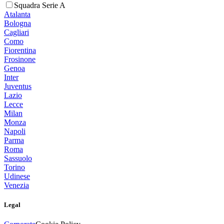
Squadra Serie A
Atalanta
Bologna
Cagliari
Como
Fiorentina
Frosinone
Genoa
Inter
Juventus
Lazio
Lecce
Milan
Monza
Napoli
Parma
Roma
Sassuolo
Torino
Udinese
Venezia
Legal