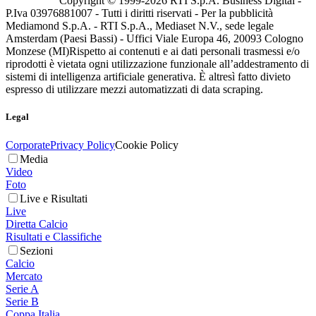
Copyright © 1999-
2026
RTI S.p.A. Business Digital -
P.Iva 03976881007 - Tutti i diritti riservati - Per la pubblicità
Mediamond S.p.A. - RTI S.p.A., Mediaset N.V., sede legale
Amsterdam (Paesi Bassi) - Uffici Viale Europa 46, 20093 Cologno
Monzese (MI)
Rispetto ai contenuti e ai dati personali trasmessi e/o
riprodotti è vietata ogni utilizzazione funzionale all’addestramento di
sistemi di intelligenza artificiale generativa. È altresì fatto divieto
espresso di utilizzare mezzi automatizzati di data scraping.
Legal
Corporate
Privacy Policy
Cookie Policy
Media
Video
Foto
Live e Risultati
Live
Diretta Calcio
Risultati e Classifiche
Sezioni
Calcio
Mercato
Serie A
Serie B
Coppa Italia