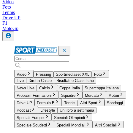
Video
Foto
Tennis
Drive UP
F1
MotoGp
Video
Pressing
Sportmediaset XXL
Foto
Live
Diretta Calcio
Risultati e Classifiche
News Live
Calcio
Coppa Italia
Supercoppa Italiana
Probabili Formazioni
Squadre
Mercato
Motori
Drive UP
Formula E
Tennis
Altri Sport
Sondaggi
Podcast
Lifestyle
Un libro a settimana
Speciali Europei
Speciali Olimpiadi
Speciale Scudetti
Speciali Mondiali
Altri Speciali