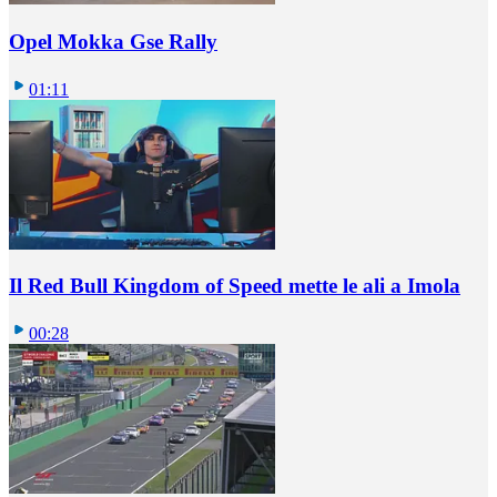
Opel Mokka Gse Rally
01:11
Il Red Bull Kingdom of Speed mette le ali a Imola
00:28