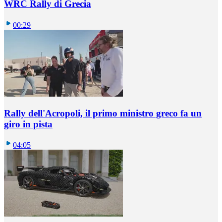
WRC Rally di Grecia
00:29
Rally dell'Acropoli, il primo ministro greco fa un
giro in pista
04:05