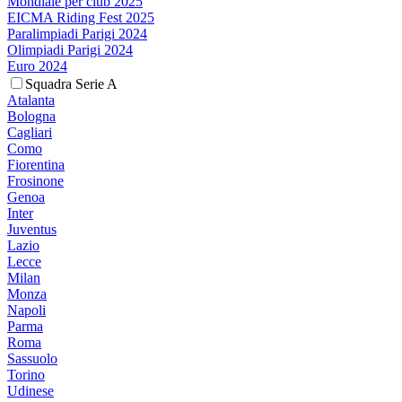
Mondiale per club 2025
EICMA Riding Fest 2025
Paralimpiadi Parigi 2024
Olimpiadi Parigi 2024
Euro 2024
Squadra Serie A
Atalanta
Bologna
Cagliari
Como
Fiorentina
Frosinone
Genoa
Inter
Juventus
Lazio
Lecce
Milan
Monza
Napoli
Parma
Roma
Sassuolo
Torino
Udinese