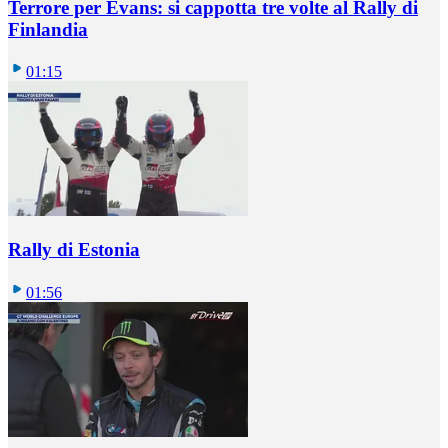
Terrore per Evans: si cappotta tre volte al Rally di
Finlandia
01:15
Rally di Estonia
01:56