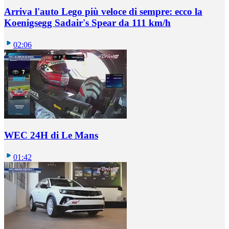
Arriva l'auto Lego più veloce di sempre: ecco la
Koenigsegg Sadair's Spear da 111 km/h
02:06
WEC 24H di Le Mans
01:42