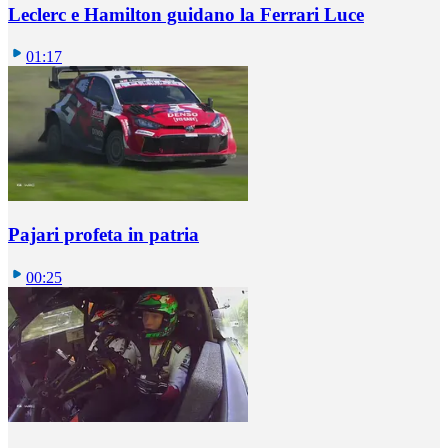
Leclerc e Hamilton guidano la Ferrari Luce
01:17
Pajari profeta in patria
00:25