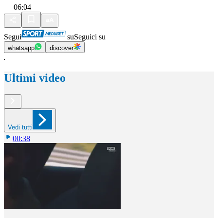
06:04
Segui
su
Seguici su
whatsapp
discover
Ultimi video
Vedi tutti
00:38