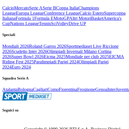
Calcio
Mercato
Serie A
Serie B
Coppa Italia
Champions
League
Europa League
Conference League
Calcio Estero
Supercoppa
Italiana
Formula 1
Formula E
MotoGP
Altri Motori
Basket
America's
Cup
Nations League
Tennis
Sci
Volley
Drive UP
Speciali
Mondiali 2026
Roland Garros 2026
Sportmediaset Live Riccione
2026
Scudetto Inter 2026
Olimpiadi Invernali Milano Cortina
2026
Super Bowl 2026
Eicma 2025
Mondiale per club 2025
EICMA
Riding Fest 2025
Paralimpiadi Parigi 2024
Olimpiadi Parigi
2024
Euro 2024
Squadra Serie A
Atalanta
Bologna
Cagliari
Como
Fiorentina
Frosinone
Genoa
Inter
Juvent
Seguici su