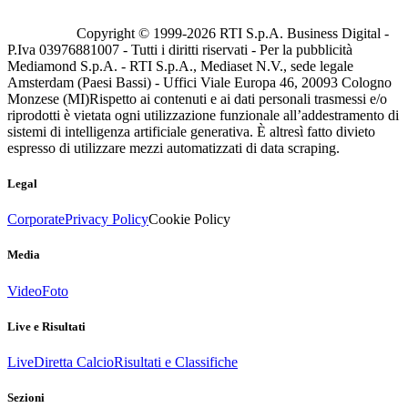
Copyright © 1999-
2026
RTI S.p.A. Business Digital -
P.Iva 03976881007 - Tutti i diritti riservati - Per la pubblicità
Mediamond S.p.A. - RTI S.p.A., Mediaset N.V., sede legale
Amsterdam (Paesi Bassi) - Uffici Viale Europa 46, 20093 Cologno
Monzese (MI)
Rispetto ai contenuti e ai dati personali trasmessi e/o
riprodotti è vietata ogni utilizzazione funzionale all’addestramento di
sistemi di intelligenza artificiale generativa. È altresì fatto divieto
espresso di utilizzare mezzi automatizzati di data scraping.
Legal
Corporate
Privacy Policy
Cookie Policy
Media
Video
Foto
Live e Risultati
Live
Diretta Calcio
Risultati e Classifiche
Sezioni