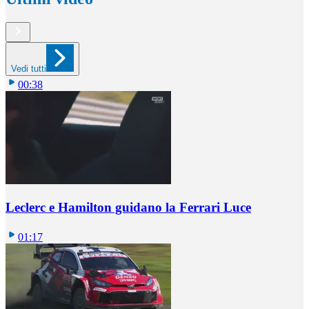
Vedi tutti
00:38
Leclerc e Hamilton guidano la Ferrari Luce
01:17