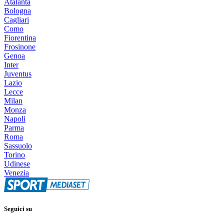
Atalanta
Bologna
Cagliari
Como
Fiorentina
Frosinone
Genoa
Inter
Juventus
Lazio
Lecce
Milan
Monza
Napoli
Parma
Roma
Sassuolo
Torino
Udinese
Venezia
Seguici su