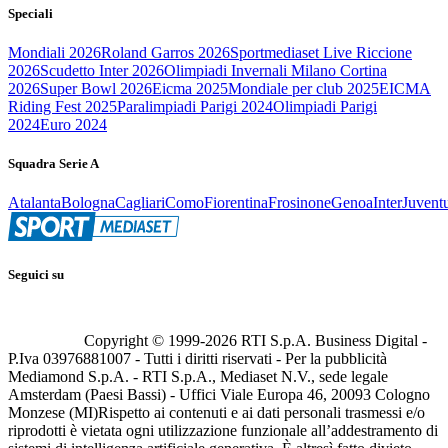
Speciali
Mondiali 2026
Roland Garros 2026
Sportmediaset Live Riccione
2026
Scudetto Inter 2026
Olimpiadi Invernali Milano Cortina
2026
Super Bowl 2026
Eicma 2025
Mondiale per club 2025
EICMA
Riding Fest 2025
Paralimpiadi Parigi 2024
Olimpiadi Parigi
2024
Euro 2024
Squadra Serie A
Atalanta
Bologna
Cagliari
Como
Fiorentina
Frosinone
Genoa
Inter
Juvent
Seguici su
Copyright © 1999-
2026
RTI S.p.A. Business Digital -
P.Iva 03976881007 - Tutti i diritti riservati - Per la pubblicità
Mediamond S.p.A. - RTI S.p.A., Mediaset N.V., sede legale
Amsterdam (Paesi Bassi) - Uffici Viale Europa 46, 20093 Cologno
Monzese (MI)
Rispetto ai contenuti e ai dati personali trasmessi e/o
riprodotti è vietata ogni utilizzazione funzionale all’addestramento di