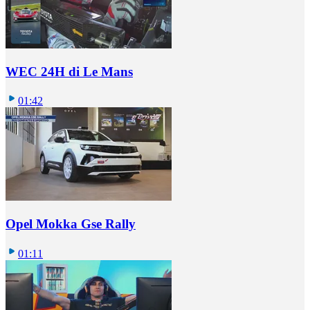
WEC 24H di Le Mans
01:42
Opel Mokka Gse Rally
01:11