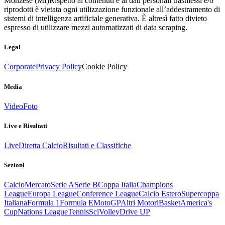
Monzese (MI)
Rispetto ai contenuti e ai dati personali trasmessi e/o
riprodotti è vietata ogni utilizzazione funzionale all’addestramento di
sistemi di intelligenza artificiale generativa. È altresì fatto divieto
espresso di utilizzare mezzi automatizzati di data scraping.
Legal
Corporate
Privacy Policy
Cookie Policy
Media
Video
Foto
Live e Risultati
Live
Diretta Calcio
Risultati e Classifiche
Sezioni
Calcio
Mercato
Serie A
Serie B
Coppa Italia
Champions
League
Europa League
Conference League
Calcio Estero
Supercoppa
Italiana
Formula 1
Formula E
MotoGP
Altri Motori
Basket
America's
Cup
Nations League
Tennis
Sci
Volley
Drive UP