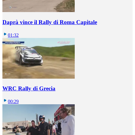
Daprà vince il Rally di Roma Capitale
01:32
WRC Rally di Grecia
00:29