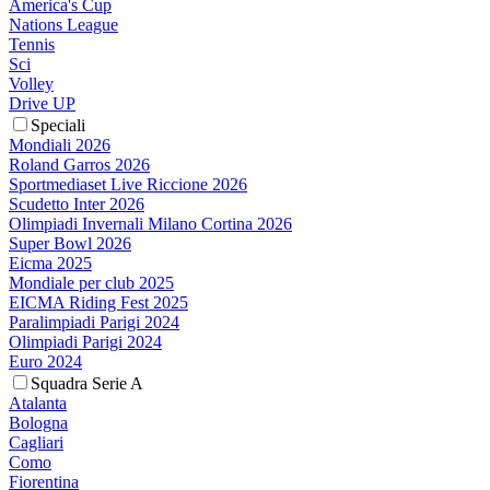
America's Cup
Nations League
Tennis
Sci
Volley
Drive UP
Speciali
Mondiali 2026
Roland Garros 2026
Sportmediaset Live Riccione 2026
Scudetto Inter 2026
Olimpiadi Invernali Milano Cortina 2026
Super Bowl 2026
Eicma 2025
Mondiale per club 2025
EICMA Riding Fest 2025
Paralimpiadi Parigi 2024
Olimpiadi Parigi 2024
Euro 2024
Squadra Serie A
Atalanta
Bologna
Cagliari
Como
Fiorentina