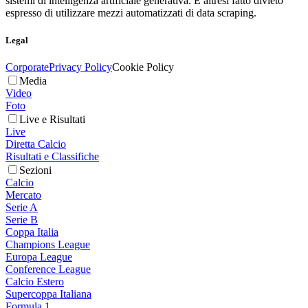
sistemi di intelligenza artificiale generativa. È altresì fatto divieto
espresso di utilizzare mezzi automatizzati di data scraping.
Legal
Corporate
Privacy Policy
Cookie Policy
Media
Video
Foto
Live e Risultati
Live
Diretta Calcio
Risultati e Classifiche
Sezioni
Calcio
Mercato
Serie A
Serie B
Coppa Italia
Champions League
Europa League
Conference League
Calcio Estero
Supercoppa Italiana
Formula 1