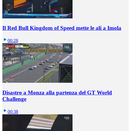
Il Red Bull Kingdom of Speed mette le ali a Imola
00:28
Disastro a Monza alla partenza del GT World
Challenge
00:38