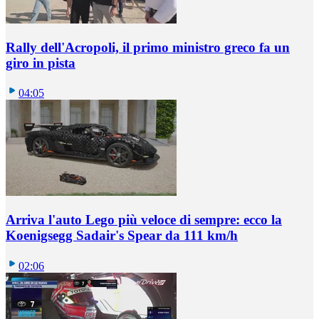
Rally dell'Acropoli, il primo ministro greco fa un
giro in pista
04:05
Arriva l'auto Lego più veloce di sempre: ecco la
Koenigsegg Sadair's Spear da 111 km/h
02:06