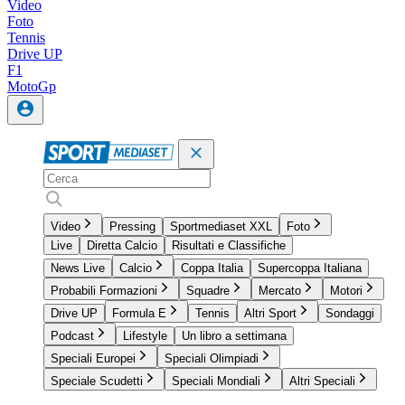
Video
Foto
Tennis
Drive UP
F1
MotoGp
Video
Pressing
Sportmediaset XXL
Foto
Live
Diretta Calcio
Risultati e Classifiche
News Live
Calcio
Coppa Italia
Supercoppa Italiana
Probabili Formazioni
Squadre
Mercato
Motori
Drive UP
Formula E
Tennis
Altri Sport
Sondaggi
Podcast
Lifestyle
Un libro a settimana
Speciali Europei
Speciali Olimpiadi
Speciale Scudetti
Speciali Mondiali
Altri Speciali