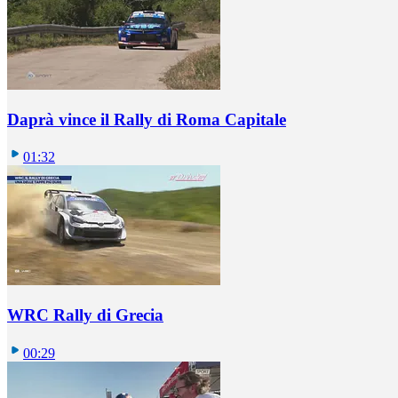
Daprà vince il Rally di Roma Capitale
01:32
WRC Rally di Grecia
00:29