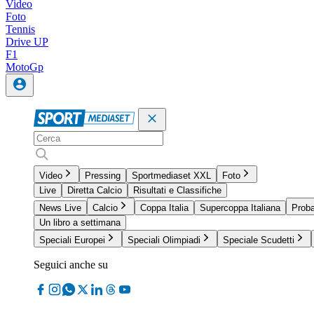
Video
Foto
Tennis
Drive UP
F1
MotoGp
Video
Pressing
Sportmediaset XXL
Foto
Live
Diretta Calcio
Risultati e Classifiche
News Live
Calcio
Coppa Italia
Supercoppa Italiana
Proba
Un libro a settimana
Speciali Europei
Speciali Olimpiadi
Speciale Scudetti
Seguici anche su