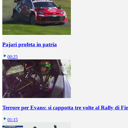
Pajari profeta in patria
00:25
Terrore per Evans: si cappotta tre volte al Rally di Fi
01:15