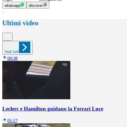
whatsapp
discover
Ultimi video
Vedi tutti
00:38
Leclerc e Hamilton guidano la Ferrari Luce
01:17