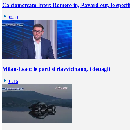
Calciomercato Inter: Romero in, Pavard out, le specif
00:33
Milan-Leao: le parti si riavvicinano, i dettagli
01:16