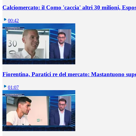
Calciomercato: il Como 'caccia' altri 30 milioni, Espos
00:42
Fiorentina, Paratici re del mercato: Mastantuono sup
01:07