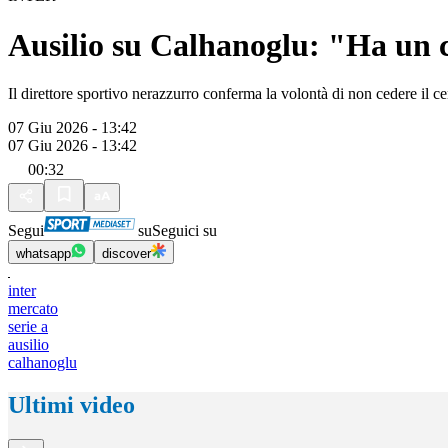
Ausilio su Calhanoglu: "Ha un c
Il direttore sportivo nerazzurro conferma la volontà di non cedere il c
07 Giu 2026 - 13:42
07 Giu 2026 - 13:42
00:32
Segui
su
Seguici su
whatsapp
discover
inter
mercato
serie a
ausilio
calhanoglu
Ultimi video