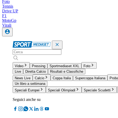
Foto
Tennis
Drive UP
F1
MotoGp
Virali
Video
Pressing
Sportmediaset XXL
Foto
Live
Diretta Calcio
Risultati e Classifiche
News Live
Calcio
Coppa Italia
Supercoppa Italiana
Proba
Un libro a settimana
Speciali Europei
Speciali Olimpiadi
Speciale Scudetti
Seguici anche su