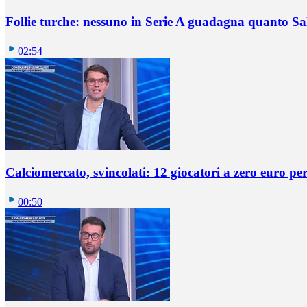
Follie turche: nessuno in Serie A guadagna quanto S
02:54
Calciomercato, svincolati: 12 giocatori a zero euro pe
00:50