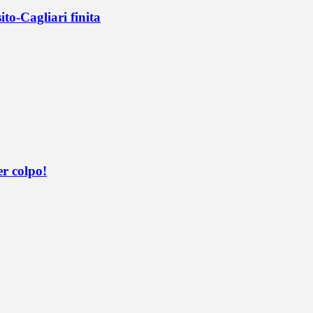
ito-Cagliari finita
er colpo!