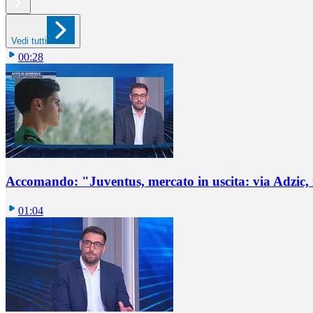
Vedi tutti
00:28
Accomando: "Juventus, mercato in uscita: via Adzic,
01:04