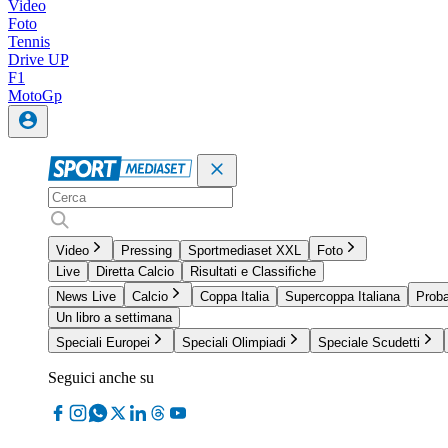
Video
Foto
Tennis
Drive UP
F1
MotoGp
Video
Pressing
Sportmediaset XXL
Foto
Live
Diretta Calcio
Risultati e Classifiche
News Live
Calcio
Coppa Italia
Supercoppa Italiana
Proba
Un libro a settimana
Speciali Europei
Speciali Olimpiadi
Speciale Scudetti
Seguici anche su