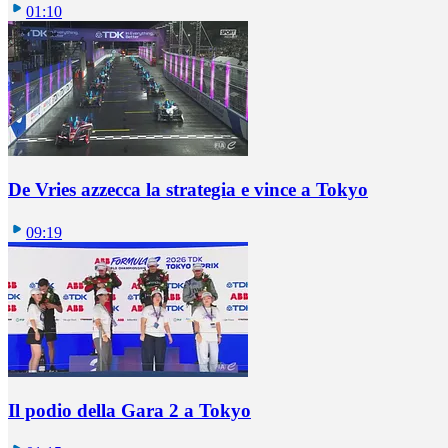
01:10
De Vries azzecca la strategia e vince a Tokyo
09:19
Il podio della Gara 2 a Tokyo