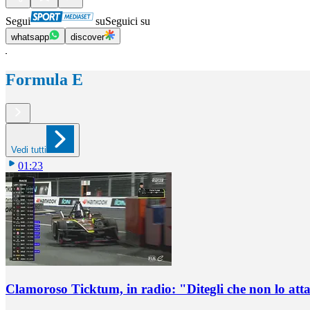
Segui
su
Seguici su
whatsapp
discover
Formula E
Vedi tutti
01:23
Clamoroso Ticktum, in radio: "Ditegli che non lo att