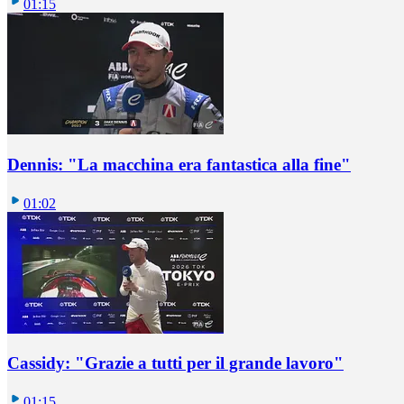
01:15
Dennis: "La macchina era fantastica alla fine"
01:02
Cassidy: "Grazie a tutti per il grande lavoro"
01:15