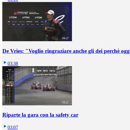
De Vries: "Voglio ringraziare anche gli dei perchè oggi
03:38
Riparte la gara con la safety car
03:07