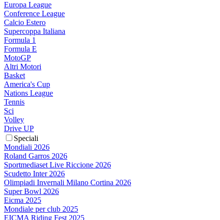
Europa League
Conference League
Calcio Estero
Supercoppa Italiana
Formula 1
Formula E
MotoGP
Altri Motori
Basket
America's Cup
Nations League
Tennis
Sci
Volley
Drive UP
Speciali
Mondiali 2026
Roland Garros 2026
Sportmediaset Live Riccione 2026
Scudetto Inter 2026
Olimpiadi Invernali Milano Cortina 2026
Super Bowl 2026
Eicma 2025
Mondiale per club 2025
EICMA Riding Fest 2025