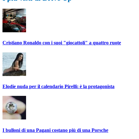
Cristiano Ronaldo con i suoi "giocattoli" a quattro ruote
Elodie nuda per il calendario Pirelli: è la protagonista
I bulloni di una Pagani costano più di una Porsche