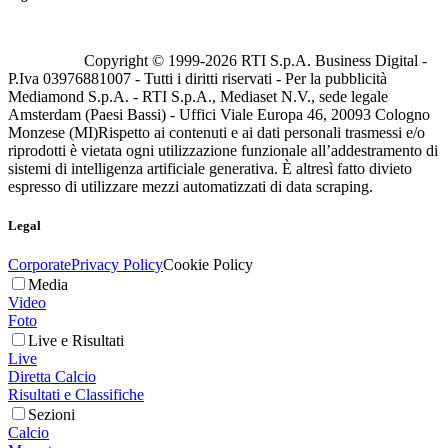
Copyright © 1999-
2026
RTI S.p.A. Business Digital -
P.Iva 03976881007 - Tutti i diritti riservati - Per la pubblicità
Mediamond S.p.A. - RTI S.p.A., Mediaset N.V., sede legale
Amsterdam (Paesi Bassi) - Uffici Viale Europa 46, 20093 Cologno
Monzese (MI)
Rispetto ai contenuti e ai dati personali trasmessi e/o
riprodotti è vietata ogni utilizzazione funzionale all’addestramento di
sistemi di intelligenza artificiale generativa. È altresì fatto divieto
espresso di utilizzare mezzi automatizzati di data scraping.
Legal
Corporate
Privacy Policy
Cookie Policy
Media
Video
Foto
Live e Risultati
Live
Diretta Calcio
Risultati e Classifiche
Sezioni
Calcio