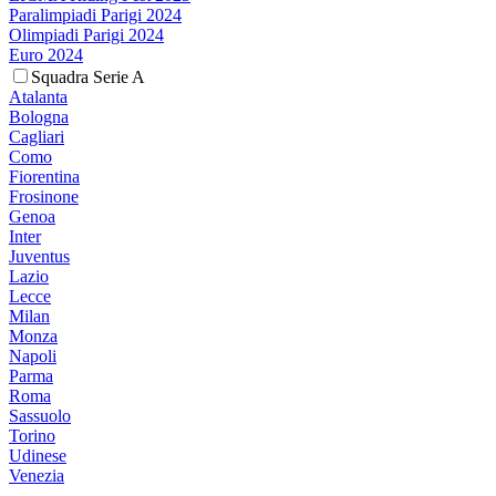
Paralimpiadi Parigi 2024
Olimpiadi Parigi 2024
Euro 2024
Squadra Serie A
Atalanta
Bologna
Cagliari
Como
Fiorentina
Frosinone
Genoa
Inter
Juventus
Lazio
Lecce
Milan
Monza
Napoli
Parma
Roma
Sassuolo
Torino
Udinese
Venezia