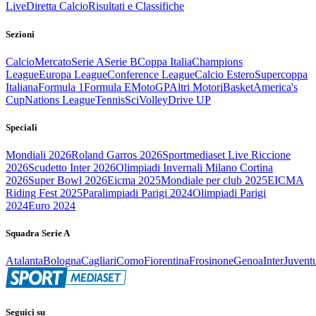
Live
Diretta Calcio
Risultati e Classifiche
Sezioni
Calcio
Mercato
Serie A
Serie B
Coppa Italia
Champions
League
Europa League
Conference League
Calcio Estero
Supercoppa
Italiana
Formula 1
Formula E
MotoGP
Altri Motori
Basket
America's
Cup
Nations League
Tennis
Sci
Volley
Drive UP
Speciali
Mondiali 2026
Roland Garros 2026
Sportmediaset Live Riccione
2026
Scudetto Inter 2026
Olimpiadi Invernali Milano Cortina
2026
Super Bowl 2026
Eicma 2025
Mondiale per club 2025
EICMA
Riding Fest 2025
Paralimpiadi Parigi 2024
Olimpiadi Parigi
2024
Euro 2024
Squadra Serie A
Atalanta
Bologna
Cagliari
Como
Fiorentina
Frosinone
Genoa
Inter
Juvent
Seguici su