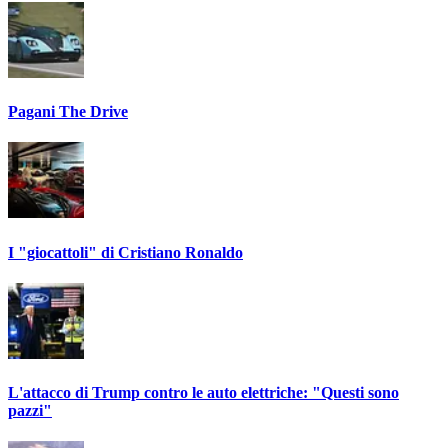
Pagani The Drive
I "giocattoli" di Cristiano Ronaldo
L'attacco di Trump contro le auto elettriche: "Questi sono
pazzi"