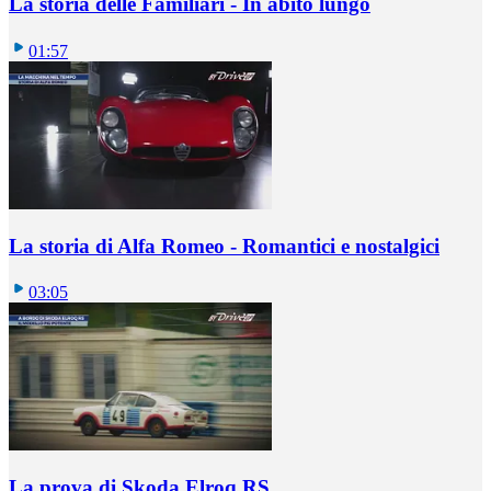
La storia delle Familiari - In abito lungo
01:57
La storia di Alfa Romeo - Romantici e nostalgici
03:05
La prova di Skoda Elroq RS