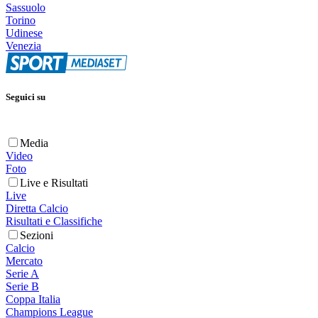
Sassuolo
Torino
Udinese
Venezia
Seguici su
Media
Video
Foto
Live e Risultati
Live
Diretta Calcio
Risultati e Classifiche
Sezioni
Calcio
Mercato
Serie A
Serie B
Coppa Italia
Champions League