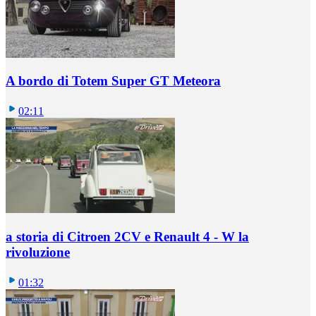
A bordo di Totem Super GT Meteora
02:11
a storia di Citroen 2CV e Renault 4 - W la
rivoluzione
01:32