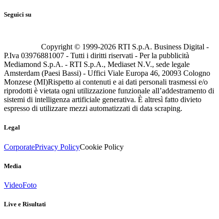
Seguici su
Copyright © 1999-
2026
RTI S.p.A. Business Digital -
P.Iva 03976881007 - Tutti i diritti riservati - Per la pubblicità
Mediamond S.p.A. - RTI S.p.A., Mediaset N.V., sede legale
Amsterdam (Paesi Bassi) - Uffici Viale Europa 46, 20093 Cologno
Monzese (MI)
Rispetto ai contenuti e ai dati personali trasmessi e/o
riprodotti è vietata ogni utilizzazione funzionale all’addestramento di
sistemi di intelligenza artificiale generativa. È altresì fatto divieto
espresso di utilizzare mezzi automatizzati di data scraping.
Legal
Corporate
Privacy Policy
Cookie Policy
Media
Video
Foto
Live e Risultati