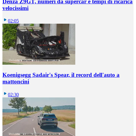
Denza Z9GT, numeri da supercar e tempi di ricarica
velocissimi
02:05
Koenigsegg Sadair's Spear, il record dell'auto a
mattoncini
02:30