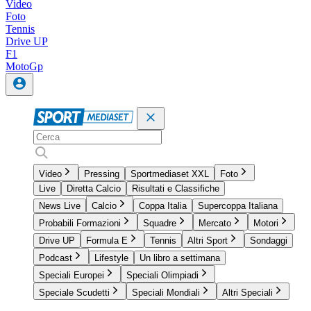
Video
Foto
Tennis
Drive UP
F1
MotoGp
Video
Pressing
Sportmediaset XXL
Foto
Live
Diretta Calcio
Risultati e Classifiche
News Live
Calcio
Coppa Italia
Supercoppa Italiana
Probabili Formazioni
Squadre
Mercato
Motori
Drive UP
Formula E
Tennis
Altri Sport
Sondaggi
Podcast
Lifestyle
Un libro a settimana
Speciali Europei
Speciali Olimpiadi
Speciale Scudetti
Speciali Mondiali
Altri Speciali