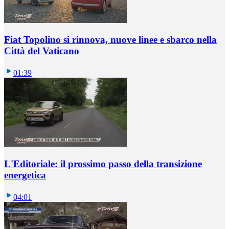
Fiat Topolino si rinnova, nuove linee e sbarco nella
Città del Vaticano
01:39
L'Editoriale: il prossimo passo della transizione
energetica
04:01