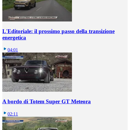
L'Editoriale: il prossimo passo della transizione
energetica
04:01
A bordo di Totem Super GT Meteora
02:11