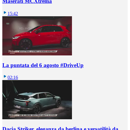
Maserati MCXtrema
15:42
La puntata del 6 agosto #DriveUp
02:16
Dacia Striker, eleganza da berlina e versatilità da