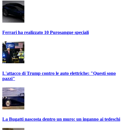
Ferrari ha realizzato 10 Purosangue speciali
L'attacco di Trump contro le auto elettriche: "Questi sono
pazzi"
La Bugatti nascosta dentro un muro: un inganno ai tedeschi