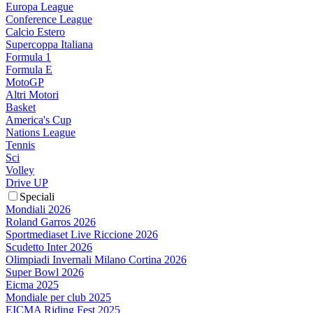
Europa League
Conference League
Calcio Estero
Supercoppa Italiana
Formula 1
Formula E
MotoGP
Altri Motori
Basket
America's Cup
Nations League
Tennis
Sci
Volley
Drive UP
Speciali
Mondiali 2026
Roland Garros 2026
Sportmediaset Live Riccione 2026
Scudetto Inter 2026
Olimpiadi Invernali Milano Cortina 2026
Super Bowl 2026
Eicma 2025
Mondiale per club 2025
EICMA Riding Fest 2025