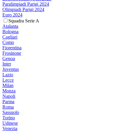
Paralimpiadi Parigi 2024
Olimpiadi Parigi 2024
Euro 2024
Squadra Serie A
Atalanta
Bologna
Cagliari
Como
Fiorentina
Frosinone
Genoa
Inter
Juventus
Lazio
Lecce
Milan
Monza
Napoli
Parma
Roma
Sassuolo
Torino
Udinese
Venezia