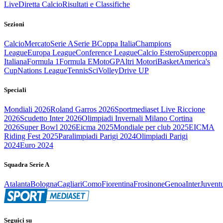
Live
Diretta Calcio
Risultati e Classifiche
Sezioni
Calcio
Mercato
Serie A
Serie B
Coppa Italia
Champions
League
Europa League
Conference League
Calcio Estero
Supercoppa
Italiana
Formula 1
Formula E
MotoGP
Altri Motori
Basket
America's
Cup
Nations League
Tennis
Sci
Volley
Drive UP
Speciali
Mondiali 2026
Roland Garros 2026
Sportmediaset Live Riccione
2026
Scudetto Inter 2026
Olimpiadi Invernali Milano Cortina
2026
Super Bowl 2026
Eicma 2025
Mondiale per club 2025
EICMA
Riding Fest 2025
Paralimpiadi Parigi 2024
Olimpiadi Parigi
2024
Euro 2024
Squadra Serie A
Atalanta
Bologna
Cagliari
Como
Fiorentina
Frosinone
Genoa
Inter
Juvent
Seguici su