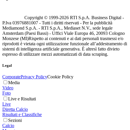
Copyright © 1999-
2026
RTI S.p.A. Business Digital -
P.Iva 03976881007 - Tutti i diritti riservati - Per la pubblicità
Mediamond S.p.A. - RTI S.p.A., Mediaset N.V., sede legale
Amsterdam (Paesi Bassi) - Uffici Viale Europa 46, 20093 Cologno
Monzese (MI)
Rispetto ai contenuti e ai dati personali trasmessi e/o
riprodotti è vietata ogni utilizzazione funzionale all’addestramento di
sistemi di intelligenza artificiale generativa. È altresì fatto divieto
espresso di utilizzare mezzi automatizzati di data scraping.
Legal
Corporate
Privacy Policy
Cookie Policy
Media
Video
Foto
Live e Risultati
Live
Diretta Calcio
Risultati e Classifiche
Sezioni
Calcio