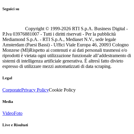
Seguici su
Copyright © 1999-
2026
RTI S.p.A. Business Digital -
P.Iva 03976881007 - Tutti i diritti riservati - Per la pubblicità
Mediamond S.p.A. - RTI S.p.A., Mediaset N.V., sede legale
Amsterdam (Paesi Bassi) - Uffici Viale Europa 46, 20093 Cologno
Monzese (MI)
Rispetto ai contenuti e ai dati personali trasmessi e/o
riprodotti è vietata ogni utilizzazione funzionale all’addestramento di
sistemi di intelligenza artificiale generativa. È altresì fatto divieto
espresso di utilizzare mezzi automatizzati di data scraping.
Legal
Corporate
Privacy Policy
Cookie Policy
Media
Video
Foto
Live e Risultati