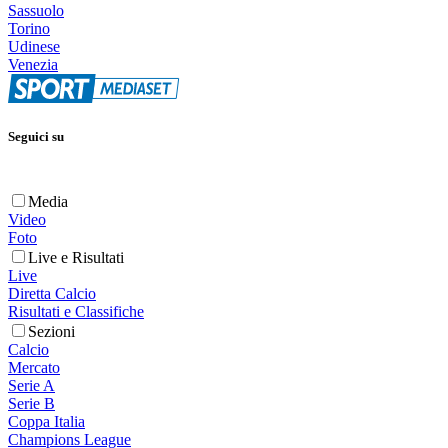
Sassuolo
Torino
Udinese
Venezia
Seguici su
Media
Video
Foto
Live e Risultati
Live
Diretta Calcio
Risultati e Classifiche
Sezioni
Calcio
Mercato
Serie A
Serie B
Coppa Italia
Champions League