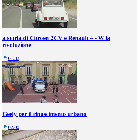
a storia di Citroen 2CV e Renault 4 - W la
rivoluzione
01:32
Geely per il rinascimento urbano
02:00