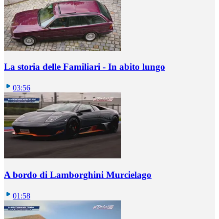
La storia delle Familiari - In abito lungo
03:56
A bordo di Lamborghini Murcielago
01:58