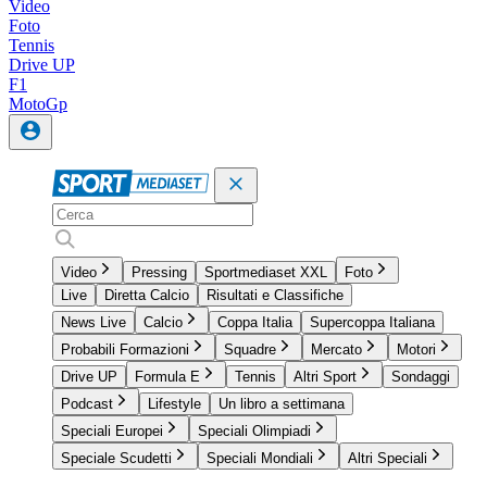
Video
Foto
Tennis
Drive UP
F1
MotoGp
Video
Pressing
Sportmediaset XXL
Foto
Live
Diretta Calcio
Risultati e Classifiche
News Live
Calcio
Coppa Italia
Supercoppa Italiana
Probabili Formazioni
Squadre
Mercato
Motori
Drive UP
Formula E
Tennis
Altri Sport
Sondaggi
Podcast
Lifestyle
Un libro a settimana
Speciali Europei
Speciali Olimpiadi
Speciale Scudetti
Speciali Mondiali
Altri Speciali