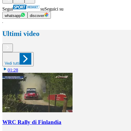
Segui
su
Seguici su
whatsapp
discover
Ultimi video
Vedi tutti
01:28
WRC Rally di Finlandia