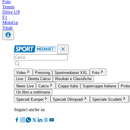
Foto
Tennis
Drive UP
F1
MotoGp
Virali
Video
Pressing
Sportmediaset XXL
Foto
Live
Diretta Calcio
Risultati e Classifiche
News Live
Calcio
Coppa Italia
Supercoppa Italiana
Proba
Un libro a settimana
Speciali Europei
Speciali Olimpiadi
Speciale Scudetti
Seguici anche su