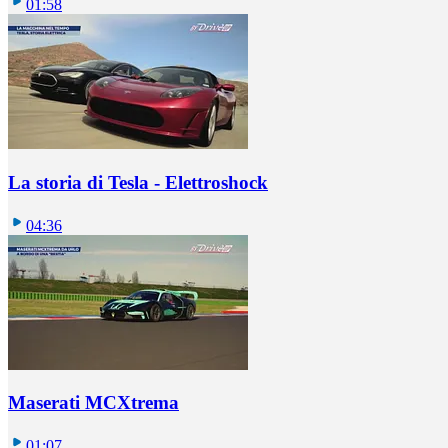
01:58
La storia di Tesla - Elettroshock
04:36
Maserati MCXtrema
01:07