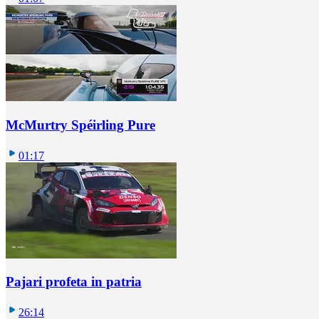
McMurtry Spéirling Pure
01:17
Pajari profeta in patria
26:14