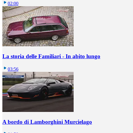
02:00
La storia delle Familiari - In abito lungo
03:56
A bordo di Lamborghini Murcielago