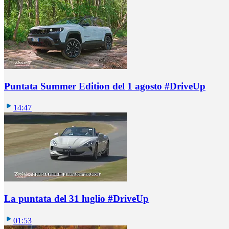
Puntata Summer Edition del 1 agosto #DriveUp
14:47
La puntata del 31 luglio #DriveUp
01:53