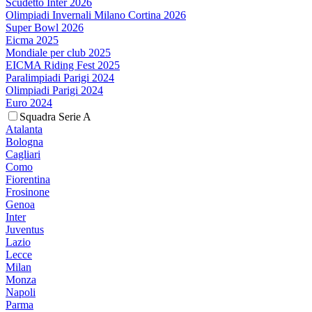
Scudetto Inter 2026
Olimpiadi Invernali Milano Cortina 2026
Super Bowl 2026
Eicma 2025
Mondiale per club 2025
EICMA Riding Fest 2025
Paralimpiadi Parigi 2024
Olimpiadi Parigi 2024
Euro 2024
Squadra Serie A
Atalanta
Bologna
Cagliari
Como
Fiorentina
Frosinone
Genoa
Inter
Juventus
Lazio
Lecce
Milan
Monza
Napoli
Parma