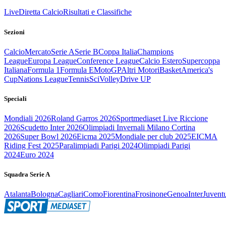
Live
Diretta Calcio
Risultati e Classifiche
Sezioni
Calcio
Mercato
Serie A
Serie B
Coppa Italia
Champions
League
Europa League
Conference League
Calcio Estero
Supercoppa
Italiana
Formula 1
Formula E
MotoGP
Altri Motori
Basket
America's
Cup
Nations League
Tennis
Sci
Volley
Drive UP
Speciali
Mondiali 2026
Roland Garros 2026
Sportmediaset Live Riccione
2026
Scudetto Inter 2026
Olimpiadi Invernali Milano Cortina
2026
Super Bowl 2026
Eicma 2025
Mondiale per club 2025
EICMA
Riding Fest 2025
Paralimpiadi Parigi 2024
Olimpiadi Parigi
2024
Euro 2024
Squadra Serie A
Atalanta
Bologna
Cagliari
Como
Fiorentina
Frosinone
Genoa
Inter
Juvent