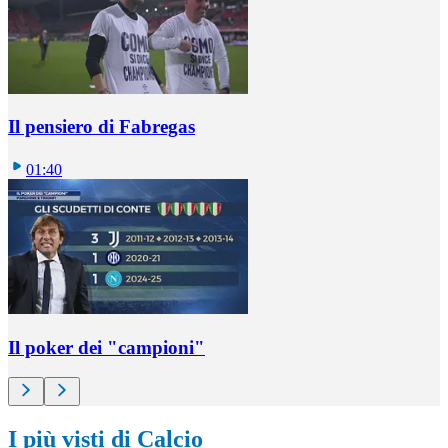
Il pensiero di Fabregas
01:40
Il poker dei "campioni"
I più visti di Calcio