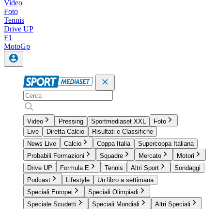
Video
Foto
Tennis
Drive UP
F1
MotoGp
Video
Pressing
Sportmediaset XXL
Foto
Live
Diretta Calcio
Risultati e Classifiche
News Live
Calcio
Coppa Italia
Supercoppa Italiana
Probabili Formazioni
Squadre
Mercato
Motori
Drive UP
Formula E
Tennis
Altri Sport
Sondaggi
Podcast
Lifestyle
Un libro a settimana
Speciali Europei
Speciali Olimpiadi
Speciale Scudetti
Speciali Mondiali
Altri Speciali