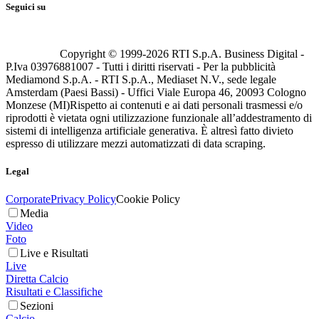
Seguici su
Copyright © 1999-
2026
RTI S.p.A. Business Digital -
P.Iva 03976881007 - Tutti i diritti riservati - Per la pubblicità
Mediamond S.p.A. - RTI S.p.A., Mediaset N.V., sede legale
Amsterdam (Paesi Bassi) - Uffici Viale Europa 46, 20093 Cologno
Monzese (MI)
Rispetto ai contenuti e ai dati personali trasmessi e/o
riprodotti è vietata ogni utilizzazione funzionale all’addestramento di
sistemi di intelligenza artificiale generativa. È altresì fatto divieto
espresso di utilizzare mezzi automatizzati di data scraping.
Legal
Corporate
Privacy Policy
Cookie Policy
Media
Video
Foto
Live e Risultati
Live
Diretta Calcio
Risultati e Classifiche
Sezioni
Calcio