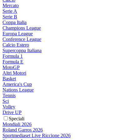
Mercato
Serie A
Serie B
Coppa Italia
Champions League
Europa League
Conference League
Calcio Estero
Supercoppa Italiana
Formula 1
Formula E
MotoGP
Altri Motori
Basket
America's Cup
Nations League
Tennis
Sci
Volley
Drive UP
Speciali
Mondiali 2026
Roland Garros 2026
Sportmediaset Live Riccione 2026