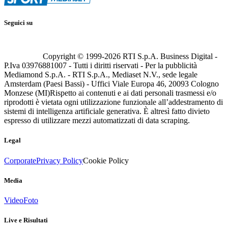
Seguici su
Copyright © 1999-
2026
RTI S.p.A. Business Digital -
P.Iva 03976881007 - Tutti i diritti riservati - Per la pubblicità
Mediamond S.p.A. - RTI S.p.A., Mediaset N.V., sede legale
Amsterdam (Paesi Bassi) - Uffici Viale Europa 46, 20093 Cologno
Monzese (MI)
Rispetto ai contenuti e ai dati personali trasmessi e/o
riprodotti è vietata ogni utilizzazione funzionale all’addestramento di
sistemi di intelligenza artificiale generativa. È altresì fatto divieto
espresso di utilizzare mezzi automatizzati di data scraping.
Legal
Corporate
Privacy Policy
Cookie Policy
Media
Video
Foto
Live e Risultati