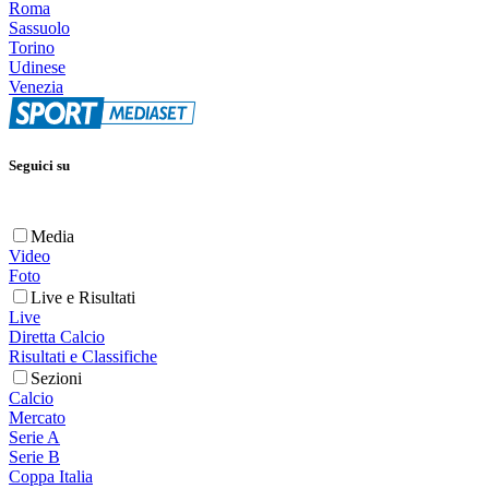
Roma
Sassuolo
Torino
Udinese
Venezia
Seguici su
Media
Video
Foto
Live e Risultati
Live
Diretta Calcio
Risultati e Classifiche
Sezioni
Calcio
Mercato
Serie A
Serie B
Coppa Italia