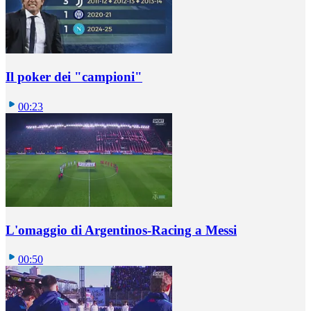
Il poker dei "campioni"
00:23
L'omaggio di Argentinos-Racing a Messi
00:50