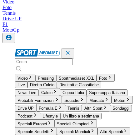
Video
Foto
Tennis
Drive UP
F1
MotoGp
Video
Pressing
Sportmediaset XXL
Foto
Live
Diretta Calcio
Risultati e Classifiche
News Live
Calcio
Coppa Italia
Supercoppa Italiana
Probabili Formazioni
Squadre
Mercato
Motori
Drive UP
Formula E
Tennis
Altri Sport
Sondaggi
Podcast
Lifestyle
Un libro a settimana
Speciali Europei
Speciali Olimpiadi
Speciale Scudetti
Speciali Mondiali
Altri Speciali