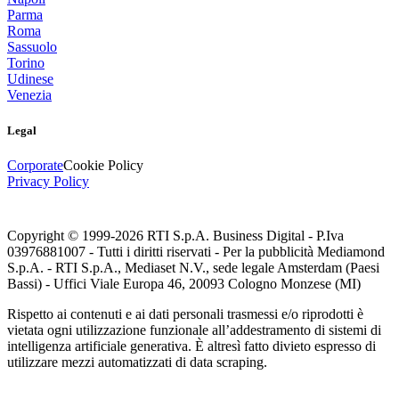
Parma
Roma
Sassuolo
Torino
Udinese
Venezia
Legal
Corporate
Cookie Policy
Privacy Policy
Copyright © 1999-
2026
RTI S.p.A. Business Digital - P.Iva
03976881007 - Tutti i diritti riservati - Per la pubblicità Mediamond
S.p.A. - RTI S.p.A., Mediaset N.V., sede legale Amsterdam (Paesi
Bassi) - Uffici Viale Europa 46, 20093 Cologno Monzese (MI)
Rispetto ai contenuti e ai dati personali trasmessi e/o riprodotti è
vietata ogni utilizzazione funzionale all’addestramento di sistemi di
intelligenza artificiale generativa. È altresì fatto divieto espresso di
utilizzare mezzi automatizzati di data scraping.