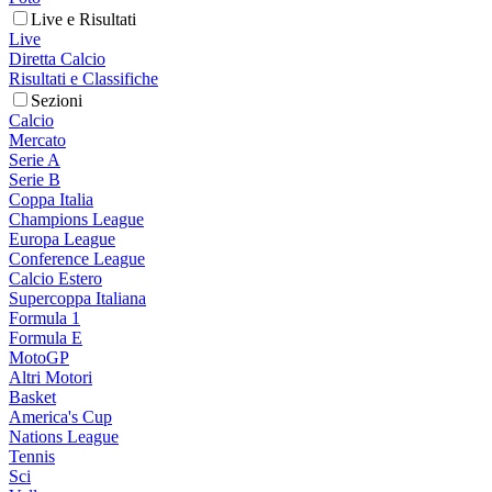
Live e Risultati
Live
Diretta Calcio
Risultati e Classifiche
Sezioni
Calcio
Mercato
Serie A
Serie B
Coppa Italia
Champions League
Europa League
Conference League
Calcio Estero
Supercoppa Italiana
Formula 1
Formula E
MotoGP
Altri Motori
Basket
America's Cup
Nations League
Tennis
Sci