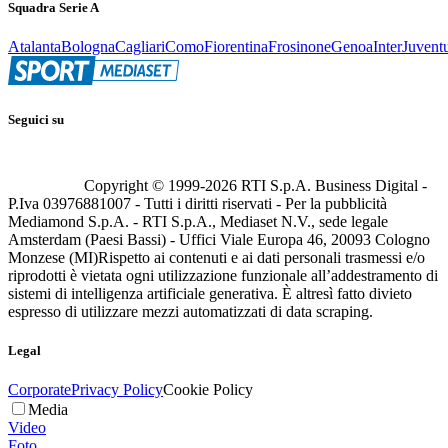
Squadra Serie A
Atalanta
Bologna
Cagliari
Como
Fiorentina
Frosinone
Genoa
Inter
Juvent
Seguici su
Copyright © 1999-
2026
RTI S.p.A. Business Digital -
P.Iva 03976881007 - Tutti i diritti riservati - Per la pubblicità
Mediamond S.p.A. - RTI S.p.A., Mediaset N.V., sede legale
Amsterdam (Paesi Bassi) - Uffici Viale Europa 46, 20093 Cologno
Monzese (MI)
Rispetto ai contenuti e ai dati personali trasmessi e/o
riprodotti è vietata ogni utilizzazione funzionale all’addestramento di
sistemi di intelligenza artificiale generativa. È altresì fatto divieto
espresso di utilizzare mezzi automatizzati di data scraping.
Legal
Corporate
Privacy Policy
Cookie Policy
Media
Video
Foto