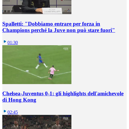
Spalletti: "Dobbiamo entrare per forza in
Champions perché la Juve non può stare fuori"
01:30
Chelsea-Juventus 0-1: gli highlights dell'amichevole
di Hong Kong
02:45