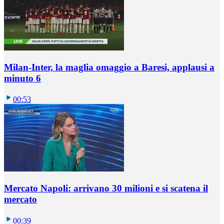
Milan-Inter, la maglia omaggio a Baresi, applausi a
minuto 6
00:53
Mercato Napoli: arrivano 30 milioni e si scatena il
mercato
00:39