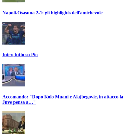
Napoli-Osasuna 2-1: gli highlights dell'amichevole
Inter, tutto su Pio
Accomando: "Dopo Kolo Muani e Alajbegovic, in attacco la
Juve pensa a…"