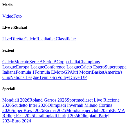
Media
Video
Foto
Live e Risultati
Live
Diretta Calcio
Risultati e Classifiche
Sezioni
Calcio
Mercato
Serie A
Serie B
Coppa Italia
Champions
League
Europa League
Conference League
Calcio Estero
Supercoppa
Italiana
Formula 1
Formula E
MotoGP
Altri Motori
Basket
America's
Cup
Nations League
Tennis
Sci
Volley
Drive UP
Speciali
Mondiali 2026
Roland Garros 2026
Sportmediaset Live Riccione
2026
Scudetto Inter 2026
Olimpiadi Invernali Milano Cortina
2026
Super Bowl 2026
Eicma 2025
Mondiale per club 2025
EICMA
Riding Fest 2025
Paralimpiadi Parigi 2024
Olimpiadi Parigi
2024
Euro 2024