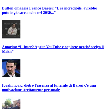
Buffon omaggia Franco Baresi: "Era incredibile, avrebbe
potuto giocare anche nel 2030..."
Amorim: “L’Inter? Aprite YouTube e capirete perché scelgo il
Milan”
Ibrahimovic, dietro l'assenza al funerale di Baresi c'è una
motivazione strettamente personale