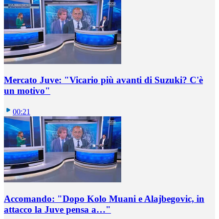
Mercato Juve: "Vicario più avanti di Suzuki? C'è
un motivo"
00:21
Accomando: "Dopo Kolo Muani e Alajbegovic, in
attacco la Juve pensa a…"