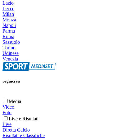
Lazio
Lecce
Milan
Monza
Napoli
Parma
Roma
Sassuolo
Torino
Udinese
Venezia
Seguici su
Media
Video
Foto
Live e Risultati
Live
Diretta Calcio
Risultati e Classifiche