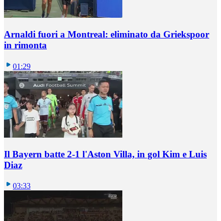
Arnaldi fuori a Montreal: eliminato da Griekspoor
in rimonta
01:29
Il Bayern batte 2-1 l'Aston Villa, in gol Kim e Luis
Diaz
03:33