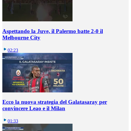
Aspettando la Juve, il Palermo batte 2-0 il
Melbourne City
02:23
Ecco la nuova strategia del Galatasaray per
convincere Leao e il Milan
01:33