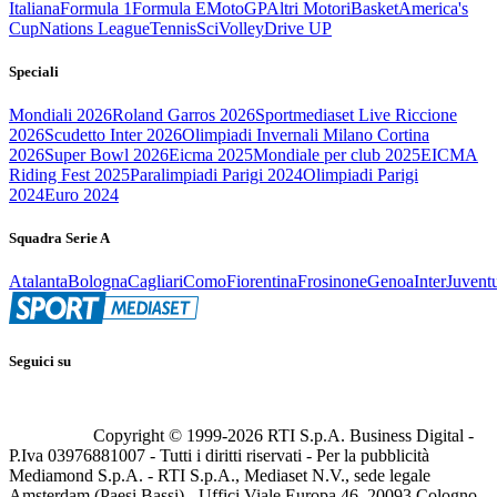
Italiana
Formula 1
Formula E
MotoGP
Altri Motori
Basket
America's
Cup
Nations League
Tennis
Sci
Volley
Drive UP
Speciali
Mondiali 2026
Roland Garros 2026
Sportmediaset Live Riccione
2026
Scudetto Inter 2026
Olimpiadi Invernali Milano Cortina
2026
Super Bowl 2026
Eicma 2025
Mondiale per club 2025
EICMA
Riding Fest 2025
Paralimpiadi Parigi 2024
Olimpiadi Parigi
2024
Euro 2024
Squadra Serie A
Atalanta
Bologna
Cagliari
Como
Fiorentina
Frosinone
Genoa
Inter
Juvent
Seguici su
Copyright © 1999-
2026
RTI S.p.A. Business Digital -
P.Iva 03976881007 - Tutti i diritti riservati - Per la pubblicità
Mediamond S.p.A. - RTI S.p.A., Mediaset N.V., sede legale
Amsterdam (Paesi Bassi) - Uffici Viale Europa 46, 20093 Cologno