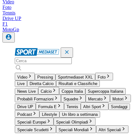
Video
Foto
Tennis
Drive UP
F1
MotoGp
Video
Pressing
Sportmediaset XXL
Foto
Live
Diretta Calcio
Risultati e Classifiche
News Live
Calcio
Coppa Italia
Supercoppa Italiana
Probabili Formazioni
Squadre
Mercato
Motori
Drive UP
Formula E
Tennis
Altri Sport
Sondaggi
Podcast
Lifestyle
Un libro a settimana
Speciali Europei
Speciali Olimpiadi
Speciale Scudetti
Speciali Mondiali
Altri Speciali