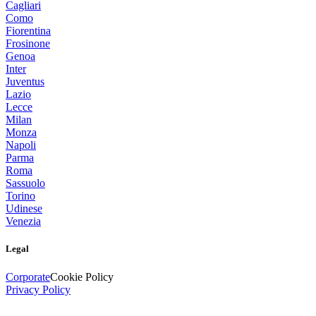
Cagliari
Como
Fiorentina
Frosinone
Genoa
Inter
Juventus
Lazio
Lecce
Milan
Monza
Napoli
Parma
Roma
Sassuolo
Torino
Udinese
Venezia
Legal
Corporate
Cookie Policy
Privacy Policy