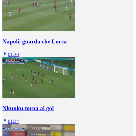
Napoli, guarda che Lucca
01:30
Nkunku torna al gol
01:34