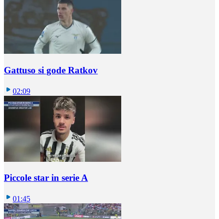
Gattuso si gode Ratkov
02:09
Piccole star in serie A
01:45