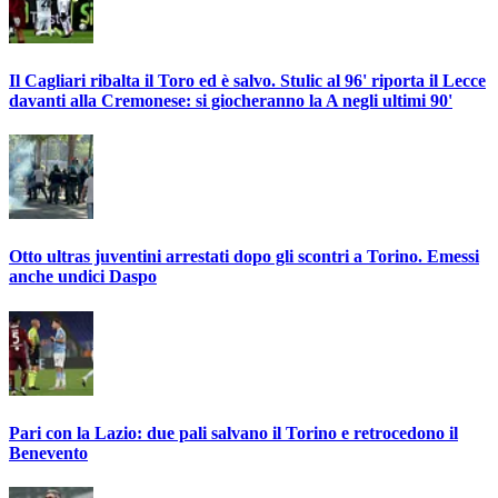
Il Cagliari ribalta il Toro ed è salvo. Stulic al 96' riporta il Lecce
davanti alla Cremonese: si giocheranno la A negli ultimi 90'
Otto ultras juventini arrestati dopo gli scontri a Torino. Emessi
anche undici Daspo
Pari con la Lazio: due pali salvano il Torino e retrocedono il
Benevento