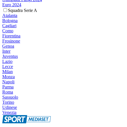
Euro 2024
Squadra Serie A
Atalanta
Bologna
Cagliari
Como
Fiorentina
Frosinone
Genoa
Inter
Juventus
Lazio
Lecce
Milan
Monza
Napoli
Parma
Roma
Sassuolo
Torino
Udinese
Venezia