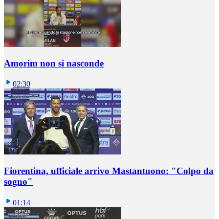
Amorim non si nasconde
02:30
Fiorentina, ufficiale arrivo Mastantuono: "Colpo da
sogno"
01:14