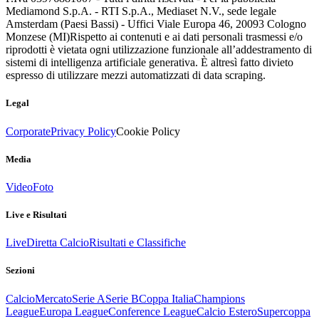
Mediamond S.p.A. - RTI S.p.A., Mediaset N.V., sede legale
Amsterdam (Paesi Bassi) - Uffici Viale Europa 46, 20093 Cologno
Monzese (MI)
Rispetto ai contenuti e ai dati personali trasmessi e/o
riprodotti è vietata ogni utilizzazione funzionale all’addestramento di
sistemi di intelligenza artificiale generativa. È altresì fatto divieto
espresso di utilizzare mezzi automatizzati di data scraping.
Legal
Corporate
Privacy Policy
Cookie Policy
Media
Video
Foto
Live e Risultati
Live
Diretta Calcio
Risultati e Classifiche
Sezioni
Calcio
Mercato
Serie A
Serie B
Coppa Italia
Champions
League
Europa League
Conference League
Calcio Estero
Supercoppa