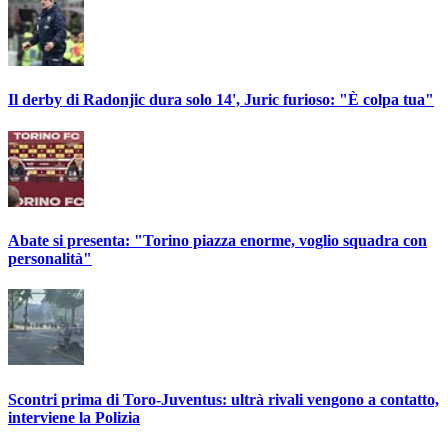
Il derby di Radonjic dura solo 14', Juric furioso: "È colpa tua"
Abate si presenta: "Torino piazza enorme, voglio squadra con
personalità"
Scontri prima di Toro-Juventus: ultrà rivali vengono a contatto,
interviene la Polizia