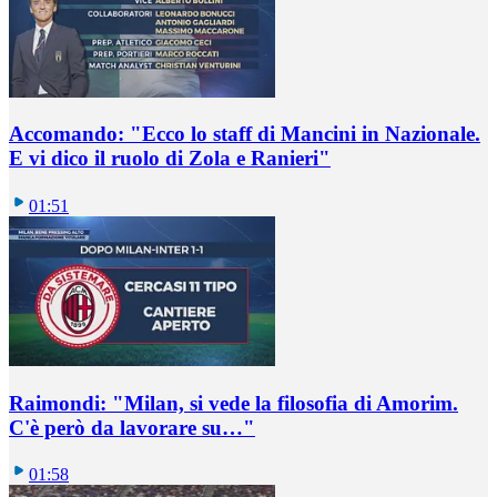
Accomando: "Ecco lo staff di Mancini in Nazionale.
E vi dico il ruolo di Zola e Ranieri"
01:51
Raimondi: "Milan, si vede la filosofia di Amorim.
C'è però da lavorare su…"
01:58