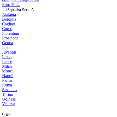
Euro 2024
Squadra Serie A
Atalanta
Bologna
Cagliari
Como
Fiorentina
Frosinone
Genoa
Inter
Juventus
Lazio
Lecce
Milan
Monza
Napoli
Parma
Roma
Sassuolo
Torino
Udinese
Venezia
Legal