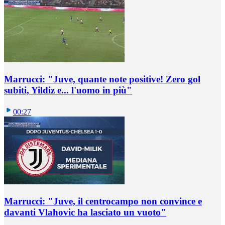
Marrucci: "Juve, quante note positive! Zero gol
subiti, Yildiz e... l'uomo in più"
00:27
Marrucci: "Juve, il centrocampo non convince e
davanti Vlahovic ha lasciato un vuoto"