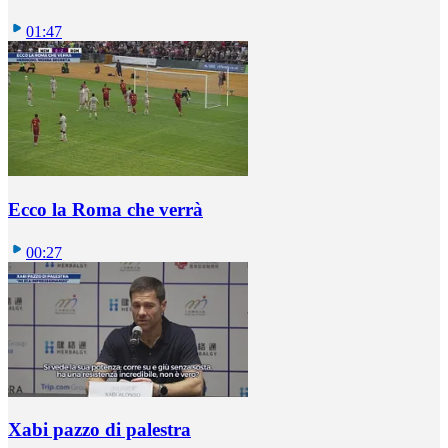
01:47
Ecco la Roma che verrà
00:27
Xabi pazzo di palestra