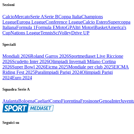
Sezioni
Calcio
Mercato
Serie A
Serie B
Coppa Italia
Champions
League
Europa League
Conference League
Calcio Estero
Supercoppa
Italiana
Formula 1
Formula E
MotoGP
Altri Motori
Basket
America's
Cup
Nations League
Tennis
Sci
Volley
Drive UP
Speciali
Mondiali 2026
Roland Garros 2026
Sportmediaset Live Riccione
2026
Scudetto Inter 2026
Olimpiadi Invernali Milano Cortina
2026
Super Bowl 2026
Eicma 2025
Mondiale per club 2025
EICMA
Riding Fest 2025
Paralimpiadi Parigi 2024
Olimpiadi Parigi
2024
Euro 2024
Squadra Serie A
Atalanta
Bologna
Cagliari
Como
Fiorentina
Frosinone
Genoa
Inter
Juvent
Seguici su