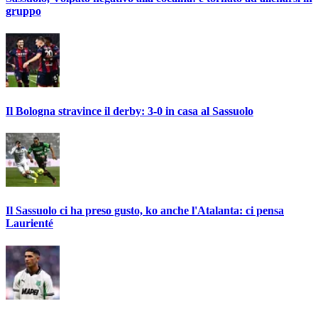
gruppo
Il Bologna stravince il derby: 3-0 in casa al Sassuolo
Il Sassuolo ci ha preso gusto, ko anche l'Atalanta: ci pensa
Laurienté