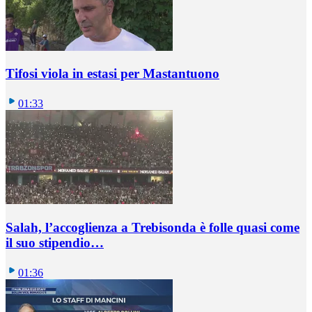
Tifosi viola in estasi per Mastantuono
01:33
Salah, l’accoglienza a Trebisonda è folle quasi come
il suo stipendio…
01:36