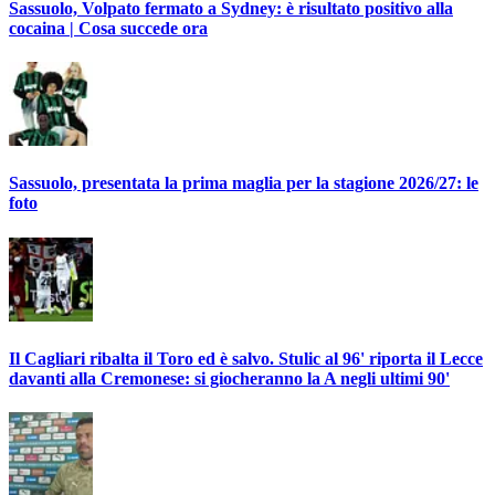
Sassuolo, Volpato fermato a Sydney: è risultato positivo alla
cocaina | Cosa succede ora
Sassuolo, presentata la prima maglia per la stagione 2026/27: le
foto
Il Cagliari ribalta il Toro ed è salvo. Stulic al 96' riporta il Lecce
davanti alla Cremonese: si giocheranno la A negli ultimi 90'