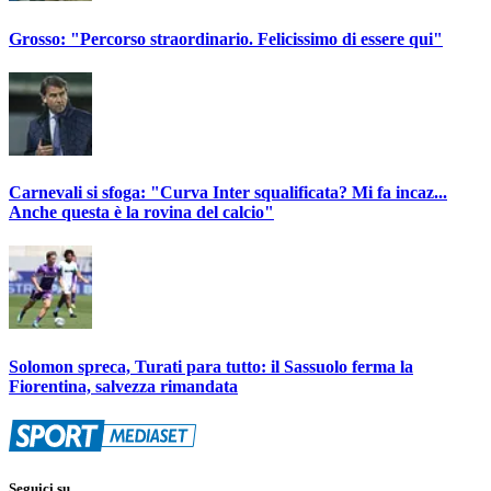
Grosso: "Percorso straordinario. Felicissimo di essere qui"
Carnevali si sfoga: "Curva Inter squalificata? Mi fa incaz...
Anche questa è la rovina del calcio"
Solomon spreca, Turati para tutto: il Sassuolo ferma la
Fiorentina, salvezza rimandata
Seguici su