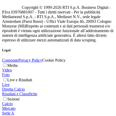
Copyright © 1999-
2026
RTI S.p.A. Business Digital -
P.Iva 03976881007 - Tutti i diritti riservati - Per la pubblicità
Mediamond S.p.A. - RTI S.p.A., Mediaset N.V., sede legale
Amsterdam (Paesi Bassi) - Uffici Viale Europa 46, 20093 Cologno
Monzese (MI)
Rispetto ai contenuti e ai dati personali trasmessi e/o
riprodotti è vietata ogni utilizzazione funzionale all’addestramento di
sistemi di intelligenza artificiale generativa. È altresì fatto divieto
espresso di utilizzare mezzi automatizzati di data scraping.
Legal
Corporate
Privacy Policy
Cookie Policy
Media
Video
Foto
Live e Risultati
Live
Diretta Calcio
Risultati e Classifiche
Sezioni
Calcio
Mercato
Serie A