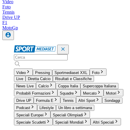
Video
Foto
Tennis
Drive UP
F1
MotoGp
Video
Pressing
Sportmediaset XXL
Foto
Live
Diretta Calcio
Risultati e Classifiche
News Live
Calcio
Coppa Italia
Supercoppa Italiana
Probabili Formazioni
Squadre
Mercato
Motori
Drive UP
Formula E
Tennis
Altri Sport
Sondaggi
Podcast
Lifestyle
Un libro a settimana
Speciali Europei
Speciali Olimpiadi
Speciale Scudetti
Speciali Mondiali
Altri Speciali