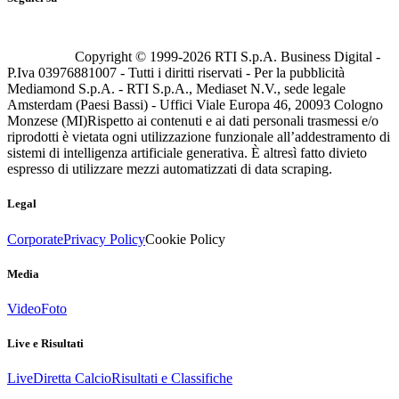
Copyright © 1999-
2026
RTI S.p.A. Business Digital -
P.Iva 03976881007 - Tutti i diritti riservati - Per la pubblicità
Mediamond S.p.A. - RTI S.p.A., Mediaset N.V., sede legale
Amsterdam (Paesi Bassi) - Uffici Viale Europa 46, 20093 Cologno
Monzese (MI)
Rispetto ai contenuti e ai dati personali trasmessi e/o
riprodotti è vietata ogni utilizzazione funzionale all’addestramento di
sistemi di intelligenza artificiale generativa. È altresì fatto divieto
espresso di utilizzare mezzi automatizzati di data scraping.
Legal
Corporate
Privacy Policy
Cookie Policy
Media
Video
Foto
Live e Risultati
Live
Diretta Calcio
Risultati e Classifiche