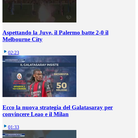
Aspettando la Juve, il Palermo batte 2-0 il
Melbourne City
02:23
Ecco la nuova strategia del Galatasaray per
convincere Leao e il Milan
01:33