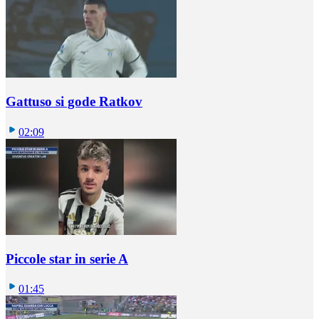
Gattuso si gode Ratkov
02:09
Piccole star in serie A
01:45