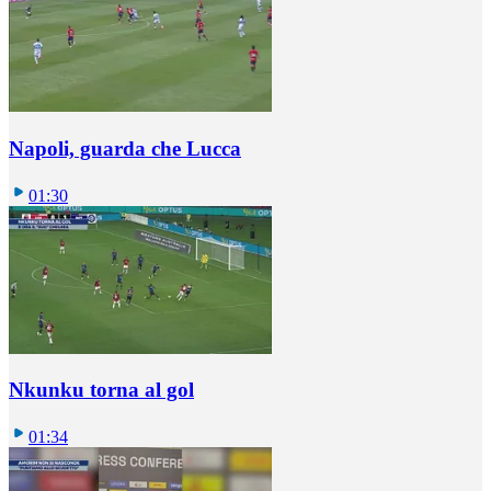
Napoli, guarda che Lucca
01:30
Nkunku torna al gol
01:34