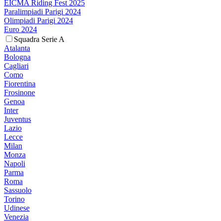
EICMA Riding Fest 2025
Paralimpiadi Parigi 2024
Olimpiadi Parigi 2024
Euro 2024
Squadra Serie A
Atalanta
Bologna
Cagliari
Como
Fiorentina
Frosinone
Genoa
Inter
Juventus
Lazio
Lecce
Milan
Monza
Napoli
Parma
Roma
Sassuolo
Torino
Udinese
Venezia