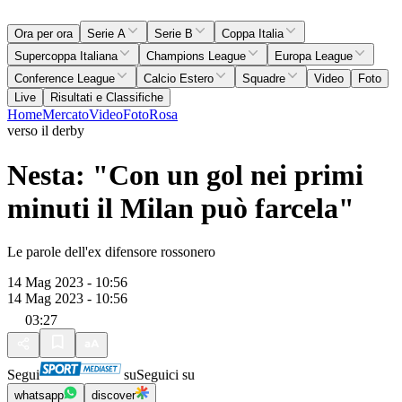
Ora per ora
Serie A
Serie B
Coppa Italia
Supercoppa Italiana
Champions League
Europa League
Conference League
Calcio Estero
Squadre
Video
Foto
Live
Risultati e Classifiche
Home
Mercato
Video
Foto
Rosa
verso il derby
Nesta: "Con un gol nei primi
minuti il Milan può farcela"
Le parole dell'ex difensore rossonero
14 Mag 2023 - 10:56
14 Mag 2023 - 10:56
03:27
Segui
su
Seguici su
whatsapp
discover