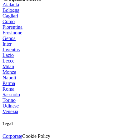
Atalanta
Bologna
Cagliari
Como
Fiorentina
Frosinone
Genoa
Inter
Juventus
Lazio
Lecce
Milan
Monza
Napoli
Parma
Roma
Sassuolo
Torino
Udinese
Venezia
Legal
Corporate
Cookie Policy