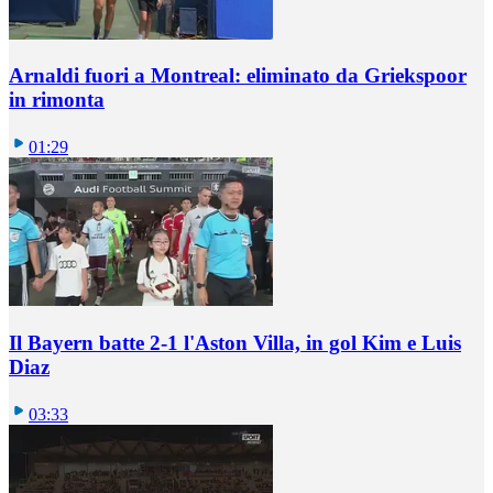
Arnaldi fuori a Montreal: eliminato da Griekspoor
in rimonta
01:29
Il Bayern batte 2-1 l'Aston Villa, in gol Kim e Luis
Diaz
03:33