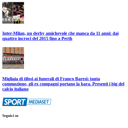
Inter-Milan, un derby amichevole che manca da 11 anni: dai
quattro incroci del 2015 fino a Perth
Migliaia di tifosi ai funerali di Franco Baresi: tanta
commozione, gli ex compagni portano la bara. Presenti i big del
calcio italiano
Seguici su