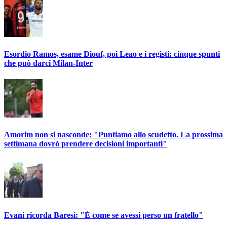
Esordio Ramos, esame Diouf, poi Leao e i registi: cinque spunti
che può darci Milan-Inter
Amorim non si nasconde: "Puntiamo allo scudetto. La prossima
settimana dovrò prendere decisioni importanti"
Evani ricorda Baresi: "È come se avessi perso un fratello"