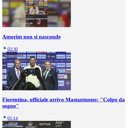
Amorim non si nasconde
02:30
Fiorentina, ufficiale arrivo Mastantuono: "Colpo da
sogno"
01:14