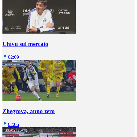
Chivu sul mercato
02:09
Zhegrova, anno zero
02:06