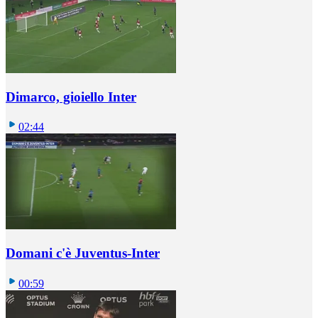
Dimarco, gioiello Inter
02:44
Domani c'è Juventus-Inter
00:59