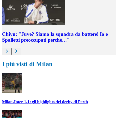
Chivu: "Juve? Siamo la squadra da battere! Io e
Spalletti preoccupati perché…"
I più visti di Milan
Milan-Inter 1-1: gli highlights del derby di Perth