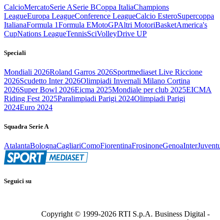
Calcio
Mercato
Serie A
Serie B
Coppa Italia
Champions
League
Europa League
Conference League
Calcio Estero
Supercoppa
Italiana
Formula 1
Formula E
MotoGP
Altri Motori
Basket
America's
Cup
Nations League
Tennis
Sci
Volley
Drive UP
Speciali
Mondiali 2026
Roland Garros 2026
Sportmediaset Live Riccione
2026
Scudetto Inter 2026
Olimpiadi Invernali Milano Cortina
2026
Super Bowl 2026
Eicma 2025
Mondiale per club 2025
EICMA
Riding Fest 2025
Paralimpiadi Parigi 2024
Olimpiadi Parigi
2024
Euro 2024
Squadra Serie A
Atalanta
Bologna
Cagliari
Como
Fiorentina
Frosinone
Genoa
Inter
Juvent
Seguici su
Copyright © 1999-
2026
RTI S.p.A. Business Digital -