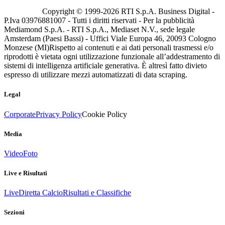
Copyright © 1999-
2026
RTI S.p.A. Business Digital -
P.Iva 03976881007 - Tutti i diritti riservati - Per la pubblicità
Mediamond S.p.A. - RTI S.p.A., Mediaset N.V., sede legale
Amsterdam (Paesi Bassi) - Uffici Viale Europa 46, 20093 Cologno
Monzese (MI)
Rispetto ai contenuti e ai dati personali trasmessi e/o
riprodotti è vietata ogni utilizzazione funzionale all’addestramento di
sistemi di intelligenza artificiale generativa. È altresì fatto divieto
espresso di utilizzare mezzi automatizzati di data scraping.
Legal
Corporate
Privacy Policy
Cookie Policy
Media
Video
Foto
Live e Risultati
Live
Diretta Calcio
Risultati e Classifiche
Sezioni