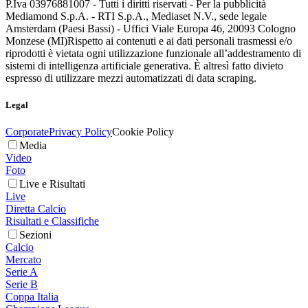
P.Iva 03976881007 - Tutti i diritti riservati - Per la pubblicità
Mediamond S.p.A. - RTI S.p.A., Mediaset N.V., sede legale
Amsterdam (Paesi Bassi) - Uffici Viale Europa 46, 20093 Cologno
Monzese (MI)
Rispetto ai contenuti e ai dati personali trasmessi e/o
riprodotti è vietata ogni utilizzazione funzionale all’addestramento di
sistemi di intelligenza artificiale generativa. È altresì fatto divieto
espresso di utilizzare mezzi automatizzati di data scraping.
Legal
Corporate
Privacy Policy
Cookie Policy
Media
Video
Foto
Live e Risultati
Live
Diretta Calcio
Risultati e Classifiche
Sezioni
Calcio
Mercato
Serie A
Serie B
Coppa Italia