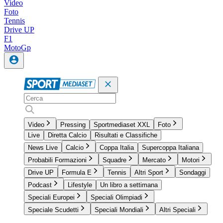
Video
Foto
Tennis
Drive UP
F1
MotoGp
Video
Pressing
Sportmediaset XXL
Foto
Live
Diretta Calcio
Risultati e Classifiche
News Live
Calcio
Coppa Italia
Supercoppa Italiana
Probabili Formazioni
Squadre
Mercato
Motori
Drive UP
Formula E
Tennis
Altri Sport
Sondaggi
Podcast
Lifestyle
Un libro a settimana
Speciali Europei
Speciali Olimpiadi
Speciale Scudetti
Speciali Mondiali
Altri Speciali