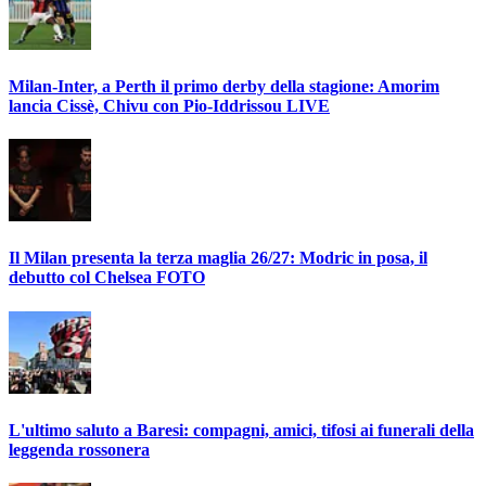
Milan-Inter, a Perth il primo derby della stagione: Amorim
lancia Cissè, Chivu con Pio-Iddrissou LIVE
Il Milan presenta la terza maglia 26/27: Modric in posa, il
debutto col Chelsea FOTO
L'ultimo saluto a Baresi: compagni, amici, tifosi ai funerali della
leggenda rossonera