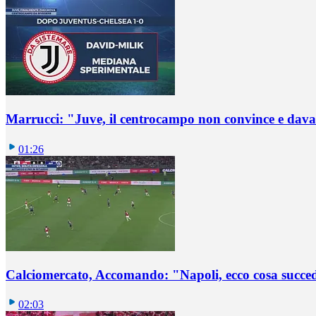
Marrucci: "Juve, il centrocampo non convince e dava
01:26
Calciomercato, Accomando: "Napoli, ecco cosa succ
02:03