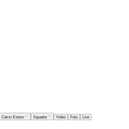
Calcio Estero
Squadre
Video
Foto
Live