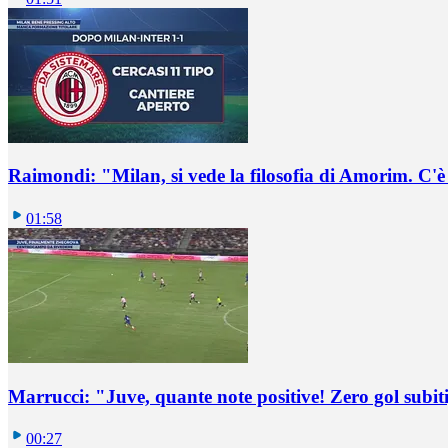
Raimondi: "Milan, si vede la filosofia di Amorim. C'
01:58
Marrucci: "Juve, quante note positive! Zero gol subiti,
00:27