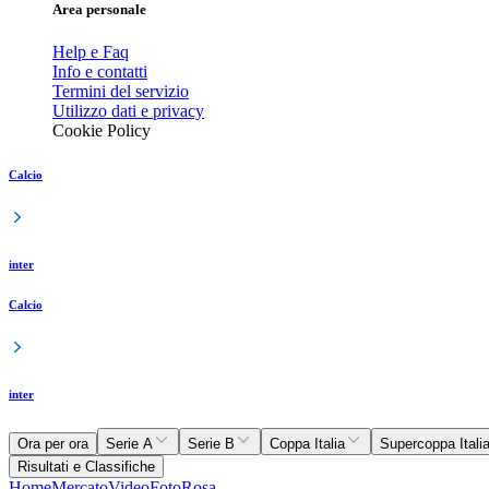
Area personale
Help e Faq
Info e contatti
Termini del servizio
Utilizzo dati e privacy
Cookie Policy
Calcio
inter
Calcio
inter
Ora per ora
Serie A
Serie B
Coppa Italia
Supercoppa Itali
Risultati e Classifiche
Home
Mercato
Video
Foto
Rosa