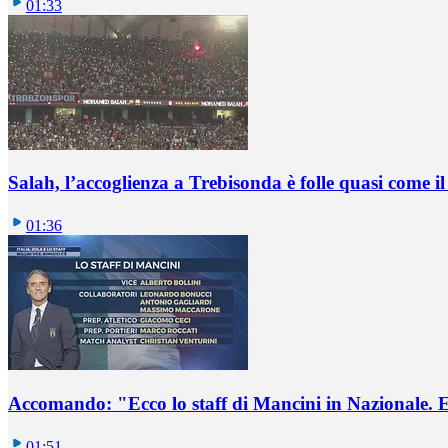
01:33
Salah, l’accoglienza a Trebisonda è folle quasi come i
01:36
Accomando: "Ecco lo staff di Mancini in Nazionale. E 
01:51