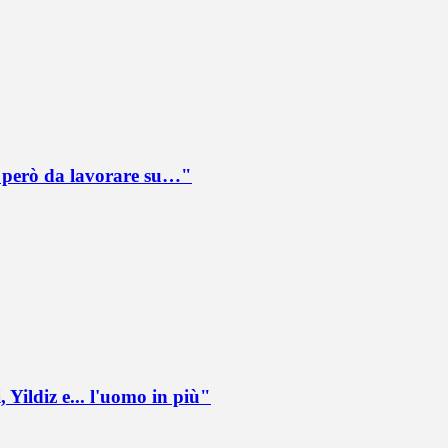
è però da lavorare su…"
 Yildiz e... l'uomo in più"