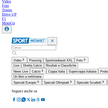
Video
Foto
Tennis
Drive UP
F1
MotoGp
Video
Pressing
Sportmediaset XXL
Foto
Live
Diretta Calcio
Risultati e Classifiche
News Live
Calcio
Coppa Italia
Supercoppa Italiana
Proba
Un libro a settimana
Speciali Europei
Speciali Olimpiadi
Speciale Scudetti
Seguici anche su