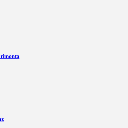
n rimonta
az