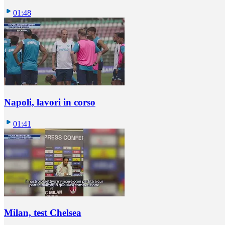
01:48
Napoli, lavori in corso
01:41
Milan, test Chelsea