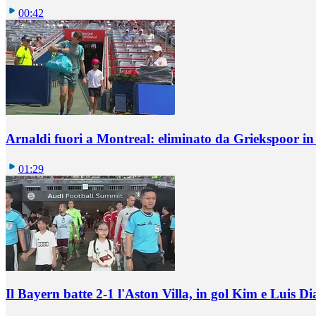
00:42
Arnaldi fuori a Montreal: eliminato da Griekspoor i
01:29
Il Bayern batte 2-1 l'Aston Villa, in gol Kim e Luis Di