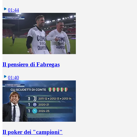
01:44
Il pensiero di Fabregas
01:40
Il poker dei "campioni"