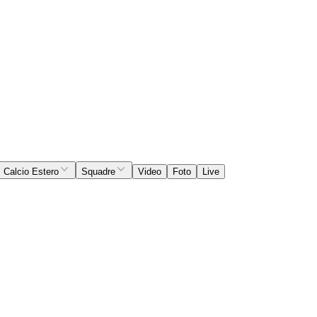
Calcio Estero
Squadre
Video
Foto
Live