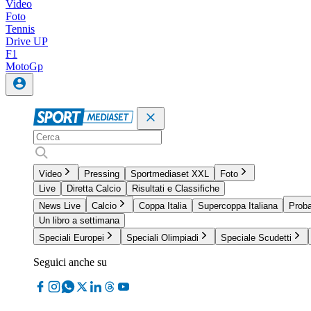
Video
Foto
Tennis
Drive UP
F1
MotoGp
Video
Pressing
Sportmediaset XXL
Foto
Live
Diretta Calcio
Risultati e Classifiche
News Live
Calcio
Coppa Italia
Supercoppa Italiana
Proba
Un libro a settimana
Speciali Europei
Speciali Olimpiadi
Speciale Scudetti
Seguici anche su