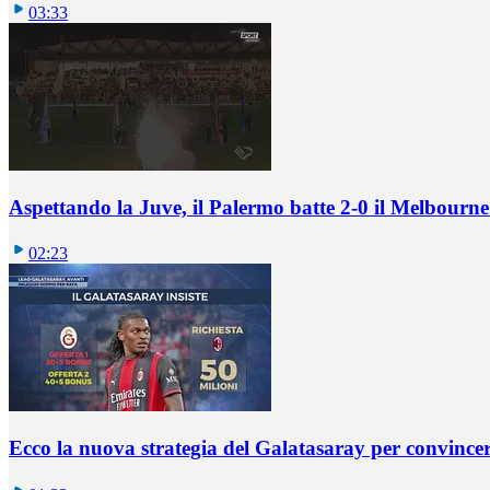
03:33
Aspettando la Juve, il Palermo batte 2-0 il Melbourne
02:23
Ecco la nuova strategia del Galatasaray per convincer