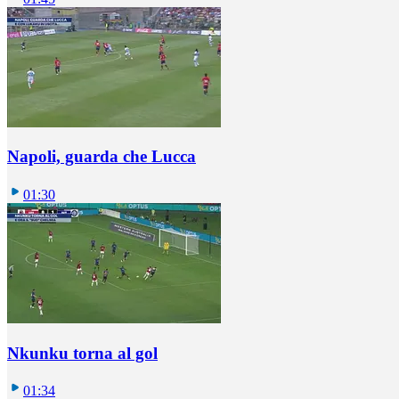
Napoli, guarda che Lucca
01:30
Nkunku torna al gol
01:34