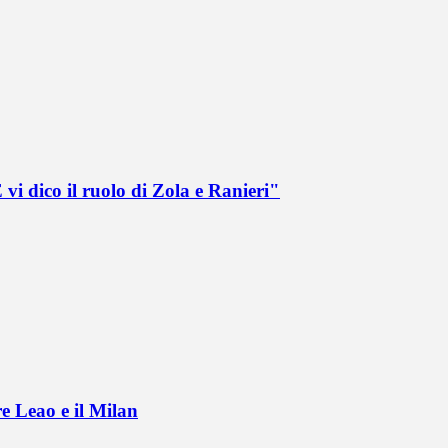
vi dico il ruolo di Zola e Ranieri"
e Leao e il Milan