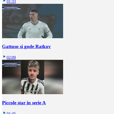
01:33
Gattuso si gode Ratkov
02:09
Piccole star in serie A
01:45