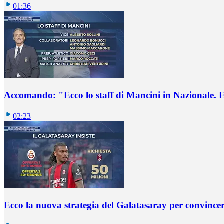
01:36
Accomando: "Ecco lo staff di Mancini in Nazionale. E 
02:23
Ecco la nuova strategia del Galatasaray per convincer