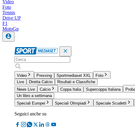
Video
Foto
Tennis
Drive UP
F1
MotoGp
Video
Pressing
Sportmediaset XXL
Foto
Live
Diretta Calcio
Risultati e Classifiche
News Live
Calcio
Coppa Italia
Supercoppa Italiana
Proba
Un libro a settimana
Speciali Europei
Speciali Olimpiadi
Speciale Scudetti
Seguici anche su