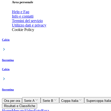
Area personale
Help e Faq
Info e contatti
Termini del servizio
Utilizzo dati e privacy
Cookie Policy
Calcio
fiorentina
Calcio
fiorentina
Ora per ora
Serie A
Serie B
Coppa Italia
Supercoppa Itali
Risultati e Classifiche
Home
Mercato
Video
Foto
Rosa