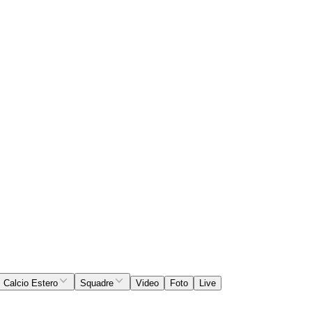
Calcio Estero
Squadre
Video
Foto
Live