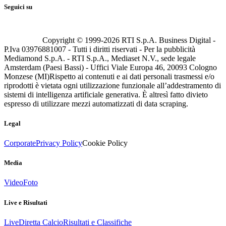
Seguici su
Copyright © 1999-
2026
RTI S.p.A. Business Digital -
P.Iva 03976881007 - Tutti i diritti riservati - Per la pubblicità
Mediamond S.p.A. - RTI S.p.A., Mediaset N.V., sede legale
Amsterdam (Paesi Bassi) - Uffici Viale Europa 46, 20093 Cologno
Monzese (MI)
Rispetto ai contenuti e ai dati personali trasmessi e/o
riprodotti è vietata ogni utilizzazione funzionale all’addestramento di
sistemi di intelligenza artificiale generativa. È altresì fatto divieto
espresso di utilizzare mezzi automatizzati di data scraping.
Legal
Corporate
Privacy Policy
Cookie Policy
Media
Video
Foto
Live e Risultati
Live
Diretta Calcio
Risultati e Classifiche