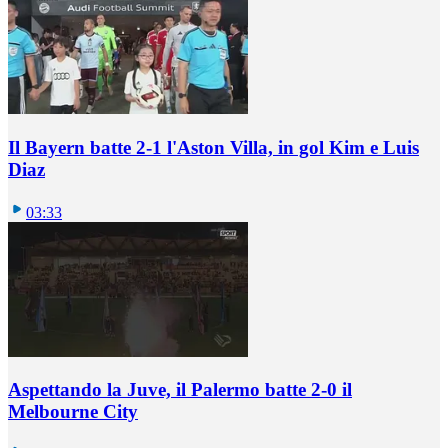
Il Bayern batte 2-1 l'Aston Villa, in gol Kim e Luis
Diaz
03:33
Aspettando la Juve, il Palermo batte 2-0 il
Melbourne City