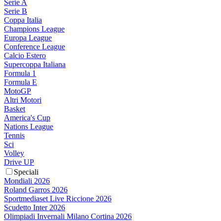
Serie A
Serie B
Coppa Italia
Champions League
Europa League
Conference League
Calcio Estero
Supercoppa Italiana
Formula 1
Formula E
MotoGP
Altri Motori
Basket
America's Cup
Nations League
Tennis
Sci
Volley
Drive UP
Speciali
Mondiali 2026
Roland Garros 2026
Sportmediaset Live Riccione 2026
Scudetto Inter 2026
Olimpiadi Invernali Milano Cortina 2026