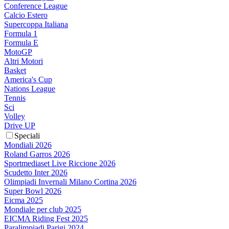
Conference League
Calcio Estero
Supercoppa Italiana
Formula 1
Formula E
MotoGP
Altri Motori
Basket
America's Cup
Nations League
Tennis
Sci
Volley
Drive UP
Speciali
Mondiali 2026
Roland Garros 2026
Sportmediaset Live Riccione 2026
Scudetto Inter 2026
Olimpiadi Invernali Milano Cortina 2026
Super Bowl 2026
Eicma 2025
Mondiale per club 2025
EICMA Riding Fest 2025
Paralimpiadi Parigi 2024