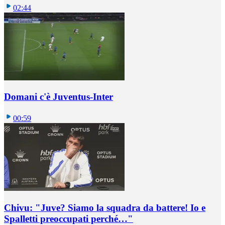
02:44
Domani c'è Juventus-Inter
00:59
Chivu: "Juve? Siamo la squadra da battere! Io e
Spalletti preoccupati perché…"