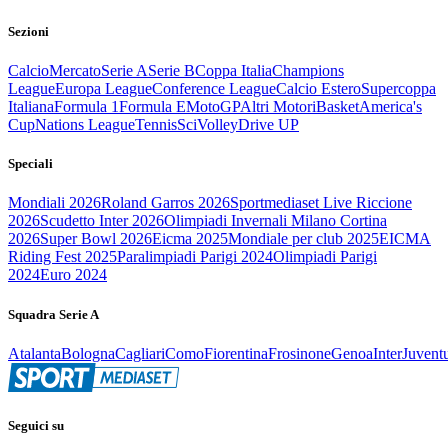
Sezioni
Calcio
Mercato
Serie A
Serie B
Coppa Italia
Champions
League
Europa League
Conference League
Calcio Estero
Supercoppa
Italiana
Formula 1
Formula E
MotoGP
Altri Motori
Basket
America's
Cup
Nations League
Tennis
Sci
Volley
Drive UP
Speciali
Mondiali 2026
Roland Garros 2026
Sportmediaset Live Riccione
2026
Scudetto Inter 2026
Olimpiadi Invernali Milano Cortina
2026
Super Bowl 2026
Eicma 2025
Mondiale per club 2025
EICMA
Riding Fest 2025
Paralimpiadi Parigi 2024
Olimpiadi Parigi
2024
Euro 2024
Squadra Serie A
Atalanta
Bologna
Cagliari
Como
Fiorentina
Frosinone
Genoa
Inter
Juvent
Seguici su