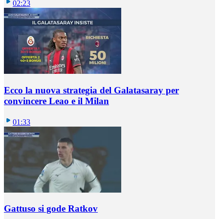
02:23
Ecco la nuova strategia del Galatasaray per
convincere Leao e il Milan
01:33
Gattuso si gode Ratkov