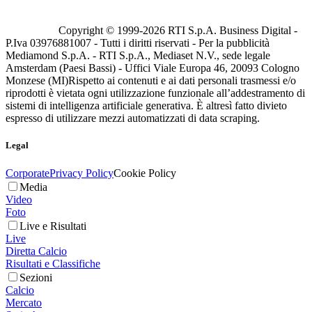
Copyright © 1999-
2026
RTI S.p.A. Business Digital -
P.Iva 03976881007 - Tutti i diritti riservati - Per la pubblicità
Mediamond S.p.A. - RTI S.p.A., Mediaset N.V., sede legale
Amsterdam (Paesi Bassi) - Uffici Viale Europa 46, 20093 Cologno
Monzese (MI)
Rispetto ai contenuti e ai dati personali trasmessi e/o
riprodotti è vietata ogni utilizzazione funzionale all’addestramento di
sistemi di intelligenza artificiale generativa. È altresì fatto divieto
espresso di utilizzare mezzi automatizzati di data scraping.
Legal
Corporate
Privacy Policy
Cookie Policy
Media
Video
Foto
Live e Risultati
Live
Diretta Calcio
Risultati e Classifiche
Sezioni
Calcio
Mercato