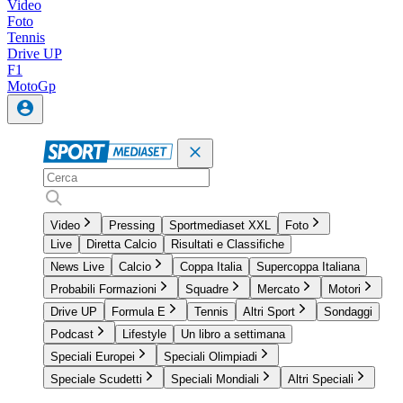
Video
Foto
Tennis
Drive UP
F1
MotoGp
Video
Pressing
Sportmediaset XXL
Foto
Live
Diretta Calcio
Risultati e Classifiche
News Live
Calcio
Coppa Italia
Supercoppa Italiana
Probabili Formazioni
Squadre
Mercato
Motori
Drive UP
Formula E
Tennis
Altri Sport
Sondaggi
Podcast
Lifestyle
Un libro a settimana
Speciali Europei
Speciali Olimpiadi
Speciale Scudetti
Speciali Mondiali
Altri Speciali