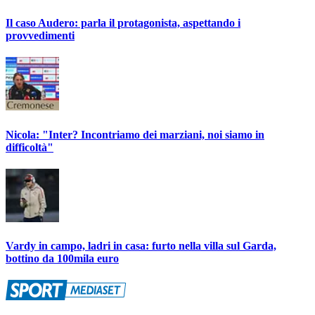
Il caso Audero: parla il protagonista, aspettando i
provvedimenti
Nicola: "Inter? Incontriamo dei marziani, noi siamo in
difficoltà"
Vardy in campo, ladri in casa: furto nella villa sul Garda,
bottino da 100mila euro