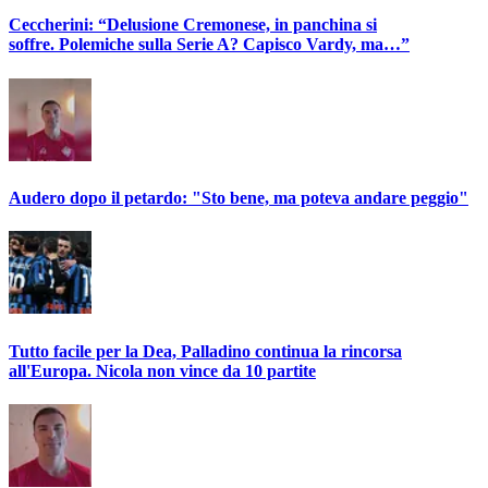
Ceccherini: “Delusione Cremonese, in panchina si
soffre. Polemiche sulla Serie A? Capisco Vardy, ma…”
Audero dopo il petardo: "Sto bene, ma poteva andare peggio"
Tutto facile per la Dea, Palladino continua la rincorsa
all'Europa. Nicola non vince da 10 partite