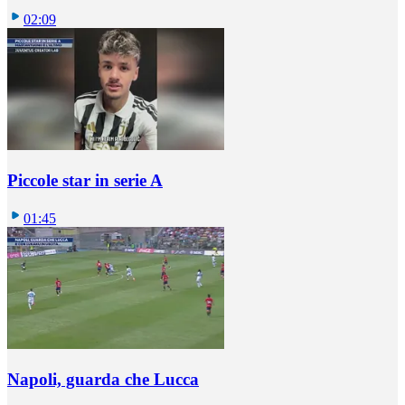
02:09
Piccole star in serie A
01:45
Napoli, guarda che Lucca