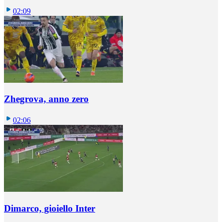
02:09
Zhegrova, anno zero
02:06
Dimarco, gioiello Inter