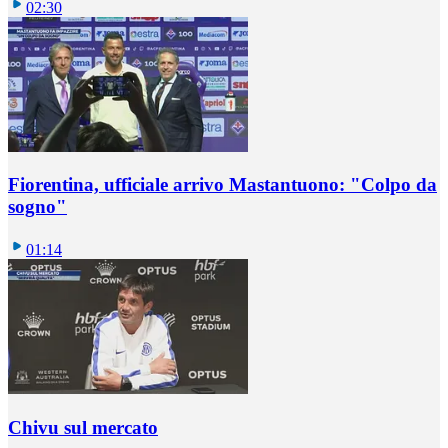
02:30
Fiorentina, ufficiale arrivo Mastantuono: "Colpo da
sogno"
01:14
Chivu sul mercato