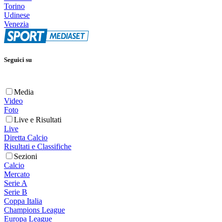
Torino
Udinese
Venezia
Seguici su
Media
Video
Foto
Live e Risultati
Live
Diretta Calcio
Risultati e Classifiche
Sezioni
Calcio
Mercato
Serie A
Serie B
Coppa Italia
Champions League
Europa League