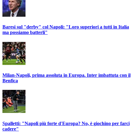
Baresi sul "derby" col Napoli: "Loro superiori a tutti in Italia
ma possiamo batterli"
Milan-Napoli, prima assoluta in Europa. Inter imbattuta con il
Benfica
Spalletti: "Napoli più forte d'Europa? No, è giochino per farci
cadere"