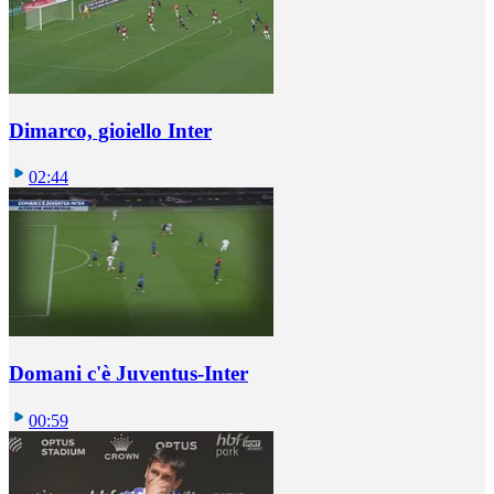
Dimarco, gioiello Inter
02:44
Domani c'è Juventus-Inter
00:59