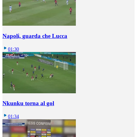
Napoli, guarda che Lucca
01:30
Nkunku torna al gol
01:34