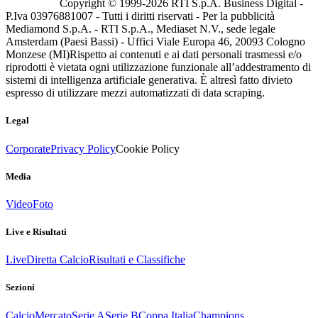
Copyright © 1999-
2026
RTI S.p.A. Business Digital -
P.Iva 03976881007 - Tutti i diritti riservati - Per la pubblicità
Mediamond S.p.A. - RTI S.p.A., Mediaset N.V., sede legale
Amsterdam (Paesi Bassi) - Uffici Viale Europa 46, 20093 Cologno
Monzese (MI)
Rispetto ai contenuti e ai dati personali trasmessi e/o
riprodotti è vietata ogni utilizzazione funzionale all’addestramento di
sistemi di intelligenza artificiale generativa. È altresì fatto divieto
espresso di utilizzare mezzi automatizzati di data scraping.
Legal
Corporate
Privacy Policy
Cookie Policy
Media
Video
Foto
Live e Risultati
Live
Diretta Calcio
Risultati e Classifiche
Sezioni
Calcio
Mercato
Serie A
Serie B
Coppa Italia
Champions