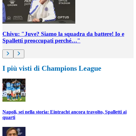
Chivu: "Juve? Siamo la squadra da battere! Io e
Spalletti preoccupati perché…"
I più visti di Champions League
Napoli, sei nella storia: Eintracht ancora travolto, Spalletti ai
quarti