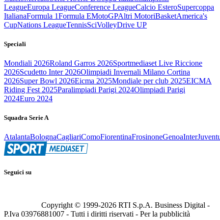
League
Europa League
Conference League
Calcio Estero
Supercoppa
Italiana
Formula 1
Formula E
MotoGP
Altri Motori
Basket
America's
Cup
Nations League
Tennis
Sci
Volley
Drive UP
Speciali
Mondiali 2026
Roland Garros 2026
Sportmediaset Live Riccione
2026
Scudetto Inter 2026
Olimpiadi Invernali Milano Cortina
2026
Super Bowl 2026
Eicma 2025
Mondiale per club 2025
EICMA
Riding Fest 2025
Paralimpiadi Parigi 2024
Olimpiadi Parigi
2024
Euro 2024
Squadra Serie A
Atalanta
Bologna
Cagliari
Como
Fiorentina
Frosinone
Genoa
Inter
Juvent
Seguici su
Copyright © 1999-
2026
RTI S.p.A. Business Digital -
P.Iva 03976881007 - Tutti i diritti riservati - Per la pubblicità