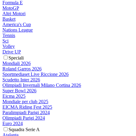
Formula E
MotoGP
Altri Motori
Basket
America's Cup
Nations League
Tennis
Sci
Volley
Drive UP
Speciali
Mondiali 2026
Roland Garros 2026
Sportmediaset Live Riccione 2026
Scudetto Inter 2026
Olimpiadi Invernali Milano Cortina 2026
Super Bowl 2026
Eicma 2025
Mondiale per club 2025
EICMA Riding Fest 2025
Paralimpiadi Parigi 2024
Olimpiadi Parigi 2024
Euro 2024
Squadra Serie A
Atalanta