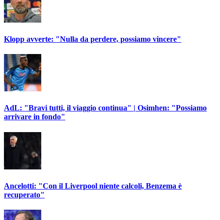
Klopp avverte: "Nulla da perdere, possiamo vincere"
AdL: "Bravi tutti, il viaggio continua" | Osimhen: "Possiamo
arrivare in fondo"
Ancelotti: "Con il Liverpool niente calcoli, Benzema è
recuperato"