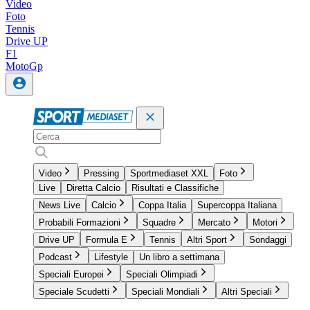
Video
Foto
Tennis
Drive UP
F1
MotoGp
Video
Pressing
Sportmediaset XXL
Foto
Live
Diretta Calcio
Risultati e Classifiche
News Live
Calcio
Coppa Italia
Supercoppa Italiana
Probabili Formazioni
Squadre
Mercato
Motori
Drive UP
Formula E
Tennis
Altri Sport
Sondaggi
Podcast
Lifestyle
Un libro a settimana
Speciali Europei
Speciali Olimpiadi
Speciale Scudetti
Speciali Mondiali
Altri Speciali