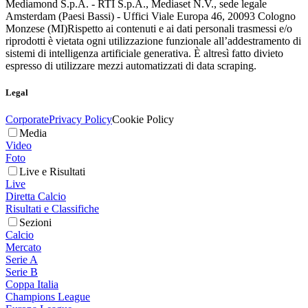
Mediamond S.p.A. - RTI S.p.A., Mediaset N.V., sede legale
Amsterdam (Paesi Bassi) - Uffici Viale Europa 46, 20093 Cologno
Monzese (MI)
Rispetto ai contenuti e ai dati personali trasmessi e/o
riprodotti è vietata ogni utilizzazione funzionale all’addestramento di
sistemi di intelligenza artificiale generativa. È altresì fatto divieto
espresso di utilizzare mezzi automatizzati di data scraping.
Legal
Corporate
Privacy Policy
Cookie Policy
Media
Video
Foto
Live e Risultati
Live
Diretta Calcio
Risultati e Classifiche
Sezioni
Calcio
Mercato
Serie A
Serie B
Coppa Italia
Champions League