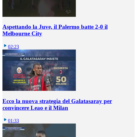
Aspettando la Juve, il Palermo batte 2-0 il
Melbourne City
02:23
Ecco la nuova strategia del Galatasaray per
convincere Leao e il Milan
01:33