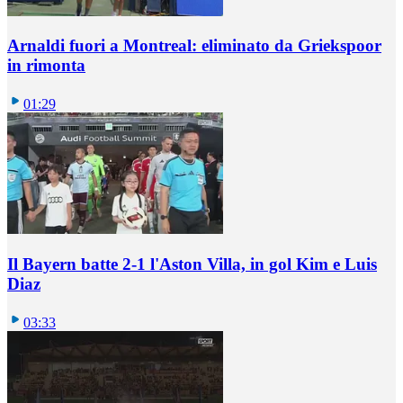
Arnaldi fuori a Montreal: eliminato da Griekspoor
in rimonta
01:29
Il Bayern batte 2-1 l'Aston Villa, in gol Kim e Luis
Diaz
03:33