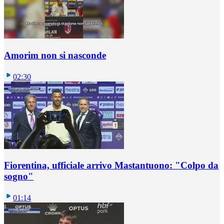
Amorim non si nasconde
02:30
Fiorentina, ufficiale arrivo Mastantuono: "Colpo da
sogno"
01:14