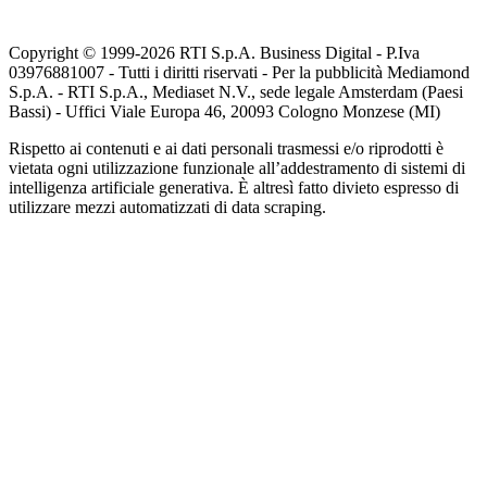
Copyright © 1999-
2026
RTI S.p.A. Business Digital - P.Iva
03976881007 - Tutti i diritti riservati - Per la pubblicità Mediamond
S.p.A. - RTI S.p.A., Mediaset N.V., sede legale Amsterdam (Paesi
Bassi) - Uffici Viale Europa 46, 20093 Cologno Monzese (MI)
Rispetto ai contenuti e ai dati personali trasmessi e/o riprodotti è
vietata ogni utilizzazione funzionale all’addestramento di sistemi di
intelligenza artificiale generativa. È altresì fatto divieto espresso di
utilizzare mezzi automatizzati di data scraping.