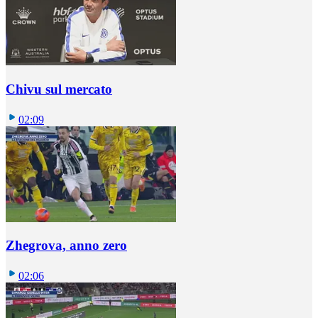
Chivu sul mercato
02:09
Zhegrova, anno zero
02:06