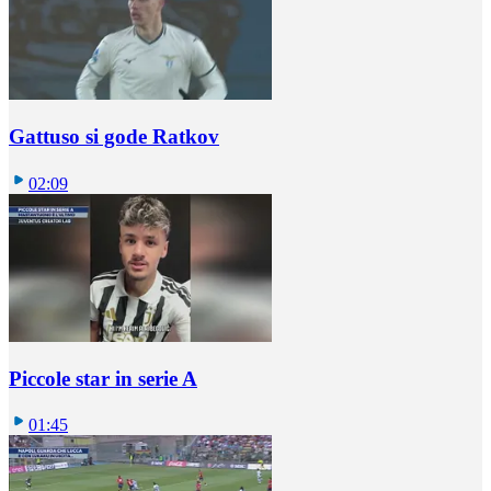
Gattuso si gode Ratkov
02:09
Piccole star in serie A
01:45