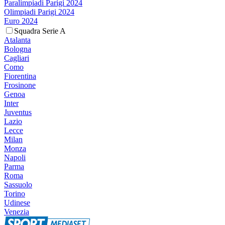
Paralimpiadi Parigi 2024
Olimpiadi Parigi 2024
Euro 2024
Squadra Serie A
Atalanta
Bologna
Cagliari
Como
Fiorentina
Frosinone
Genoa
Inter
Juventus
Lazio
Lecce
Milan
Monza
Napoli
Parma
Roma
Sassuolo
Torino
Udinese
Venezia