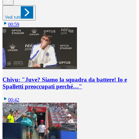
Vedi tutti
00:59
Chivu: "Juve? Siamo la squadra da battere! Io e
Spalletti preoccupati perché…"
00:42