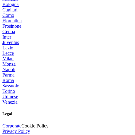
Bologna
Cagliari
Como
Fiorentina
Frosinone
Genoa
Inter
Juventus
Lazio
Lecce
Milan
Monza
Napoli
Parma
Roma
Sassuolo
Torino
Udinese
Venezia
Legal
Corporate
Cookie Policy
Privacy Policy