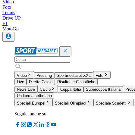
Video
Foto
Tennis
Drive UP
F1
MotoGp
Video
Pressing
Sportmediaset XXL
Foto
Live
Diretta Calcio
Risultati e Classifiche
News Live
Calcio
Coppa Italia
Supercoppa Italiana
Proba
Un libro a settimana
Speciali Europei
Speciali Olimpiadi
Speciale Scudetti
Seguici anche su