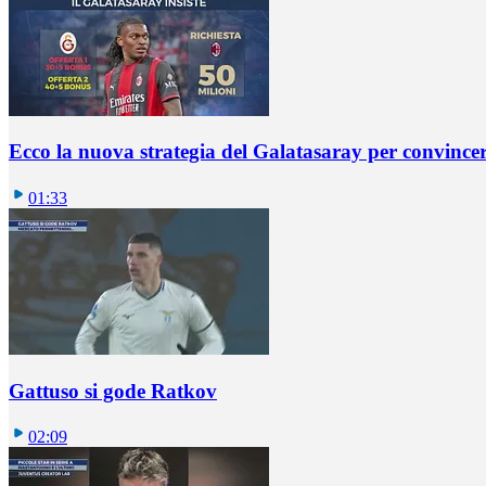
Ecco la nuova strategia del Galatasaray per convincer
01:33
Gattuso si gode Ratkov
02:09