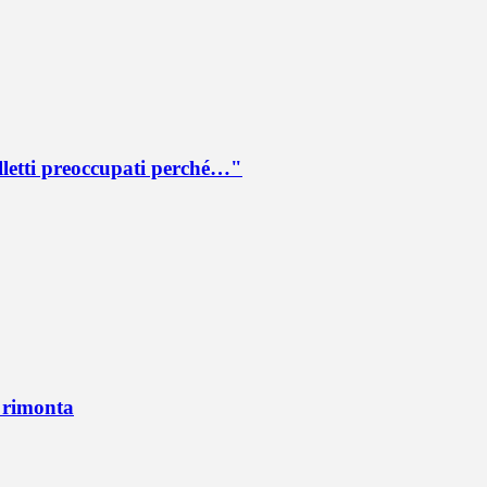
lletti preoccupati perché…"
n rimonta