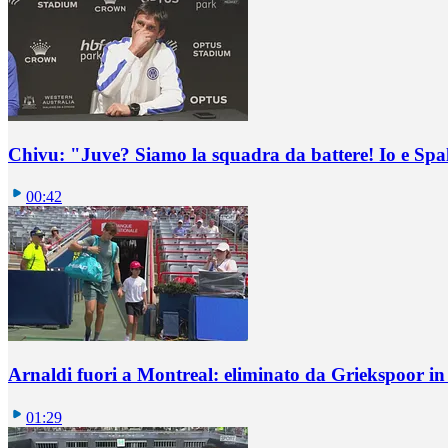
Chivu: "Juve? Siamo la squadra da battere! Io e Spa
00:42
Arnaldi fuori a Montreal: eliminato da Griekspoor i
01:29