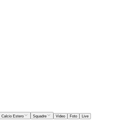
Calcio Estero
Squadre
Video
Foto
Live