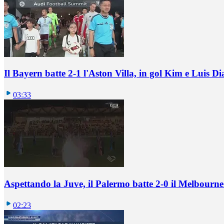
Il Bayern batte 2-1 l'Aston Villa, in gol Kim e Luis Di
03:33
Aspettando la Juve, il Palermo batte 2-0 il Melbourne
02:23