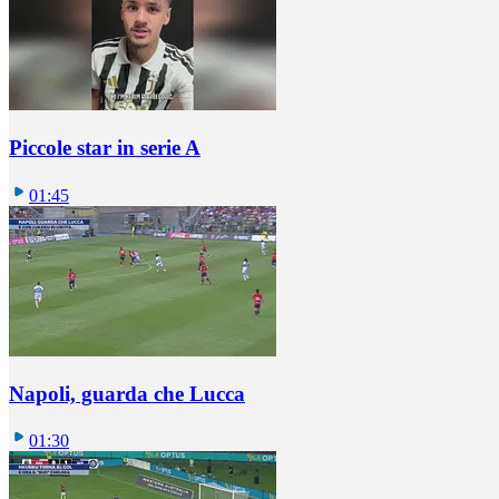
Piccole star in serie A
01:45
Napoli, guarda che Lucca
01:30