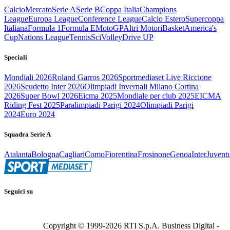
Calcio
Mercato
Serie A
Serie B
Coppa Italia
Champions
League
Europa League
Conference League
Calcio Estero
Supercoppa
Italiana
Formula 1
Formula E
MotoGP
Altri Motori
Basket
America's
Cup
Nations League
Tennis
Sci
Volley
Drive UP
Speciali
Mondiali 2026
Roland Garros 2026
Sportmediaset Live Riccione
2026
Scudetto Inter 2026
Olimpiadi Invernali Milano Cortina
2026
Super Bowl 2026
Eicma 2025
Mondiale per club 2025
EICMA
Riding Fest 2025
Paralimpiadi Parigi 2024
Olimpiadi Parigi
2024
Euro 2024
Squadra Serie A
Atalanta
Bologna
Cagliari
Como
Fiorentina
Frosinone
Genoa
Inter
Juvent
Seguici su
Copyright © 1999-
2026
RTI S.p.A. Business Digital -