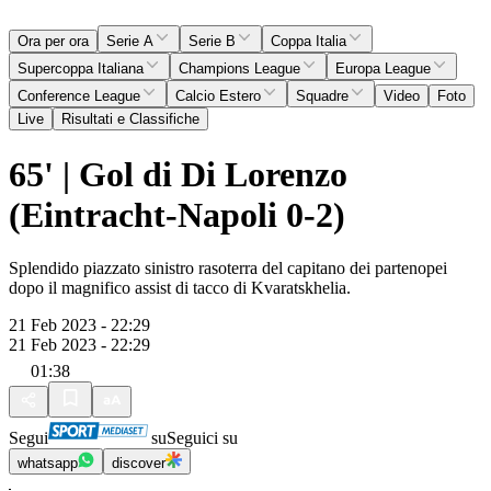
Ora per ora
Serie A
Serie B
Coppa Italia
Supercoppa Italiana
Champions League
Europa League
Conference League
Calcio Estero
Squadre
Video
Foto
Live
Risultati e Classifiche
65' | Gol di Di Lorenzo
(Eintracht-Napoli 0-2)
Splendido piazzato sinistro rasoterra del capitano dei partenopei
dopo il magnifico assist di tacco di Kvaratskhelia.
21 Feb 2023 - 22:29
21 Feb 2023 - 22:29
01:38
Segui
su
Seguici su
whatsapp
discover