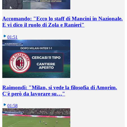
Accomando: "Ecco lo staff di Mancini in Nazionale.
E vi dico il ruolo di Zola e Ranieri"
01:51
Raimondi: "Milan, si vede la filosofia di Amorim.
C'è però da lavorare su…"
01:58