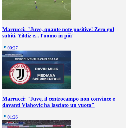
Marrucci: "Juve, quante note positive! Zero gol
subiti, Yildiz e... l'uomo in più"
00:27
Marrucci: "Juve, il centrocampo non convince e
davanti Vlahovic ha lasciato un vuoto"
01:26