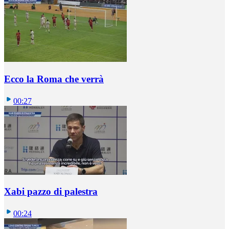
Ecco la Roma che verrà
00:27
Xabi pazzo di palestra
00:24