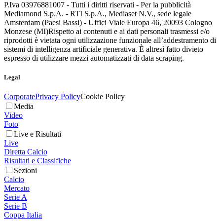
P.Iva 03976881007 - Tutti i diritti riservati - Per la pubblicità
Mediamond S.p.A. - RTI S.p.A., Mediaset N.V., sede legale
Amsterdam (Paesi Bassi) - Uffici Viale Europa 46, 20093 Cologno
Monzese (MI)
Rispetto ai contenuti e ai dati personali trasmessi e/o
riprodotti è vietata ogni utilizzazione funzionale all’addestramento di
sistemi di intelligenza artificiale generativa. È altresì fatto divieto
espresso di utilizzare mezzi automatizzati di data scraping.
Legal
Corporate
Privacy Policy
Cookie Policy
Media
Video
Foto
Live e Risultati
Live
Diretta Calcio
Risultati e Classifiche
Sezioni
Calcio
Mercato
Serie A
Serie B
Coppa Italia