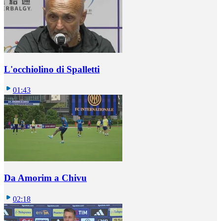
L'occhiolino di Spalletti
01:43
Da Amorim a Chivu
02:18