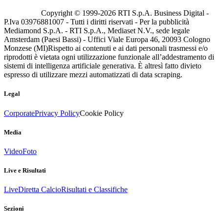
Copyright © 1999-
2026
RTI S.p.A. Business Digital -
P.Iva 03976881007 - Tutti i diritti riservati - Per la pubblicità
Mediamond S.p.A. - RTI S.p.A., Mediaset N.V., sede legale
Amsterdam (Paesi Bassi) - Uffici Viale Europa 46, 20093 Cologno
Monzese (MI)
Rispetto ai contenuti e ai dati personali trasmessi e/o
riprodotti è vietata ogni utilizzazione funzionale all’addestramento di
sistemi di intelligenza artificiale generativa. È altresì fatto divieto
espresso di utilizzare mezzi automatizzati di data scraping.
Legal
Corporate
Privacy Policy
Cookie Policy
Media
Video
Foto
Live e Risultati
Live
Diretta Calcio
Risultati e Classifiche
Sezioni