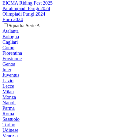
EICMA Riding Fest 2025
Paralimpiadi Parigi 2024
Olimpiadi Parigi 2024
Euro 2024
Squadra Serie A
Atalanta
Bologna
Cagliari
Como
Fiorentina
Frosinone
Genoa
Inter
Juventus
Lazio
Lecce
Milan
Monza
Napoli
Parma
Roma
Sassuolo
Torino
Udinese
Venezia