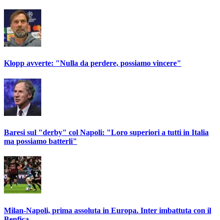
Klopp avverte: "Nulla da perdere, possiamo vincere"
Baresi sul "derby" col Napoli: "Loro superiori a tutti in Italia
ma possiamo batterli"
Milan-Napoli, prima assoluta in Europa. Inter imbattuta con il
Benfica