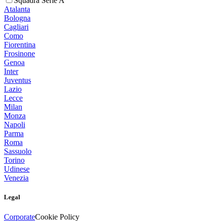
Squadra Serie A
Atalanta
Bologna
Cagliari
Como
Fiorentina
Frosinone
Genoa
Inter
Juventus
Lazio
Lecce
Milan
Monza
Napoli
Parma
Roma
Sassuolo
Torino
Udinese
Venezia
Legal
Corporate
Cookie Policy