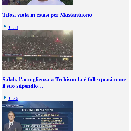
Tifosi viola in estasi per Mastantuono
01:33
Salah, l’accoglienza a Trebisonda è folle quasi come
il suo stipendio…
01:36