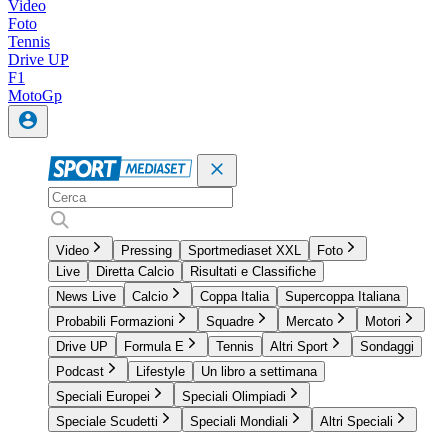
Video
Foto
Tennis
Drive UP
F1
MotoGp
Video
Pressing
Sportmediaset XXL
Foto
Live
Diretta Calcio
Risultati e Classifiche
News Live
Calcio
Coppa Italia
Supercoppa Italiana
Probabili Formazioni
Squadre
Mercato
Motori
Drive UP
Formula E
Tennis
Altri Sport
Sondaggi
Podcast
Lifestyle
Un libro a settimana
Speciali Europei
Speciali Olimpiadi
Speciale Scudetti
Speciali Mondiali
Altri Speciali