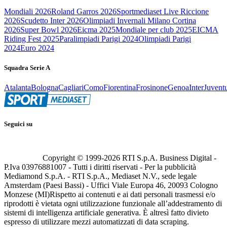
Mondiali 2026
Roland Garros 2026
Sportmediaset Live Riccione
2026
Scudetto Inter 2026
Olimpiadi Invernali Milano Cortina
2026
Super Bowl 2026
Eicma 2025
Mondiale per club 2025
EICMA
Riding Fest 2025
Paralimpiadi Parigi 2024
Olimpiadi Parigi
2024
Euro 2024
Squadra Serie A
Atalanta
Bologna
Cagliari
Como
Fiorentina
Frosinone
Genoa
Inter
Juvent
Seguici su
Copyright © 1999-
2026
RTI S.p.A. Business Digital -
P.Iva 03976881007 - Tutti i diritti riservati - Per la pubblicità
Mediamond S.p.A. - RTI S.p.A., Mediaset N.V., sede legale
Amsterdam (Paesi Bassi) - Uffici Viale Europa 46, 20093 Cologno
Monzese (MI)
Rispetto ai contenuti e ai dati personali trasmessi e/o
riprodotti è vietata ogni utilizzazione funzionale all’addestramento di
sistemi di intelligenza artificiale generativa. È altresì fatto divieto
espresso di utilizzare mezzi automatizzati di data scraping.