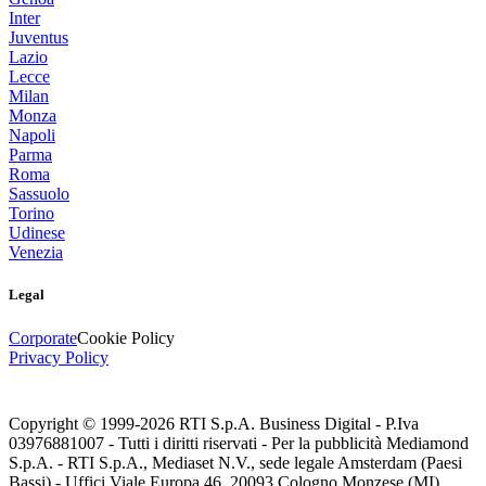
Inter
Juventus
Lazio
Lecce
Milan
Monza
Napoli
Parma
Roma
Sassuolo
Torino
Udinese
Venezia
Legal
Corporate
Cookie Policy
Privacy Policy
Copyright © 1999-
2026
RTI S.p.A. Business Digital - P.Iva
03976881007 - Tutti i diritti riservati - Per la pubblicità Mediamond
S.p.A. - RTI S.p.A., Mediaset N.V., sede legale Amsterdam (Paesi
Bassi) - Uffici Viale Europa 46, 20093 Cologno Monzese (MI)