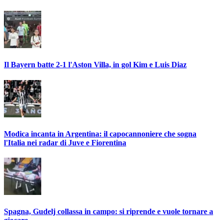
Il Bayern batte 2-1 l'Aston Villa, in gol Kim e Luis Diaz
Modica incanta in Argentina: il capocannoniere che sogna
l'Italia nei radar di Juve e Fiorentina
Spagna, Gudelj collassa in campo: si riprende e vuole tornare a