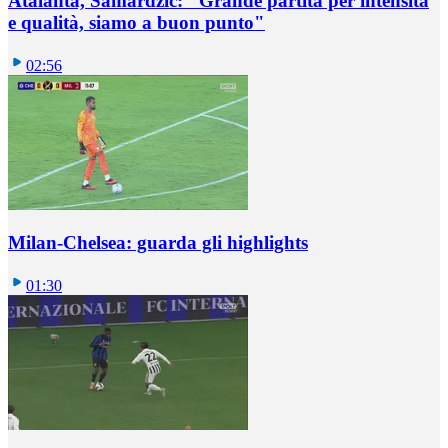
Atalanta, Samardzic: "Grande partita per intensità
e qualità, siamo a buon punto"
02:56
Milan-Chelsea: guarda gli highlights
01:30