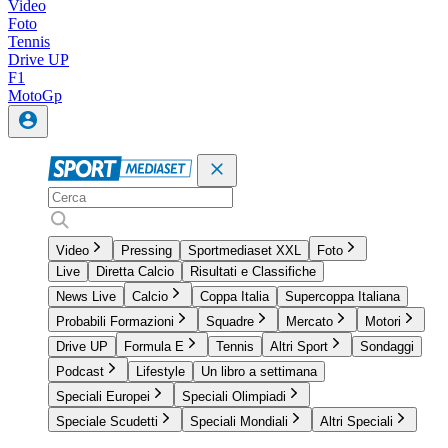
Video
Foto
Tennis
Drive UP
F1
MotoGp
Video
Pressing
Sportmediaset XXL
Foto
Live
Diretta Calcio
Risultati e Classifiche
News Live
Calcio
Coppa Italia
Supercoppa Italiana
Probabili Formazioni
Squadre
Mercato
Motori
Drive UP
Formula E
Tennis
Altri Sport
Sondaggi
Podcast
Lifestyle
Un libro a settimana
Speciali Europei
Speciali Olimpiadi
Speciale Scudetti
Speciali Mondiali
Altri Speciali