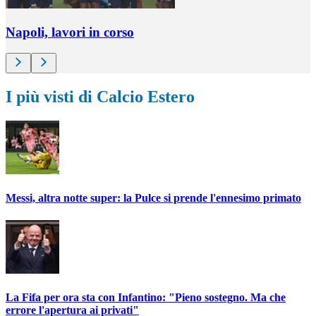
Napoli, lavori in corso
I più visti di Calcio Estero
Messi, altra notte super: la Pulce si prende l'ennesimo primato
La Fifa per ora sta con Infantino: "Pieno sostegno. Ma che
errore l'apertura ai privati"