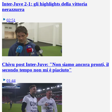
Inter-Juve 2-1: gli highlights della vittoria
nerazzurra
02:51
Chivu post Inter-Juve: "Non siamo ancora pronti, il
secondo tempo non mi è piaciuto"
01:44