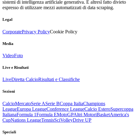
sistemi di intelligenza artificiale generativa. È altresì fatto divieto
espresso di utilizzare mezzi automatizzati di data scraping.
Legal
Corporate
Privacy Policy
Cookie Policy
Media
Video
Foto
Live e Risultati
Live
Diretta Calcio
Risultati e Classifiche
Sezioni
Calcio
Mercato
Serie A
Serie B
Coppa Italia
Champions
League
Europa League
Conference League
Calcio Estero
Supercoppa
Italiana
Formula 1
Formula E
MotoGP
Altri Motori
Basket
America's
Cup
Nations League
Tennis
Sci
Volley
Drive UP
Speciali