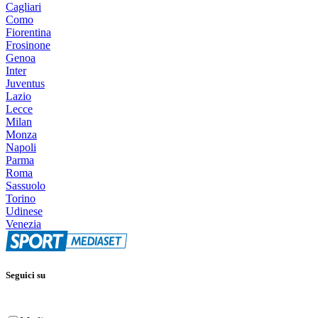
Cagliari
Como
Fiorentina
Frosinone
Genoa
Inter
Juventus
Lazio
Lecce
Milan
Monza
Napoli
Parma
Roma
Sassuolo
Torino
Udinese
Venezia
Seguici su