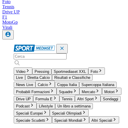
Foto
Tennis
Drive UP
F1
MotoGp
Virali
Video
Pressing
Sportmediaset XXL
Foto
Live
Diretta Calcio
Risultati e Classifiche
News Live
Calcio
Coppa Italia
Supercoppa Italiana
Probabili Formazioni
Squadre
Mercato
Motori
Drive UP
Formula E
Tennis
Altri Sport
Sondaggi
Podcast
Lifestyle
Un libro a settimana
Speciali Europei
Speciali Olimpiadi
Speciale Scudetti
Speciali Mondiali
Altri Speciali