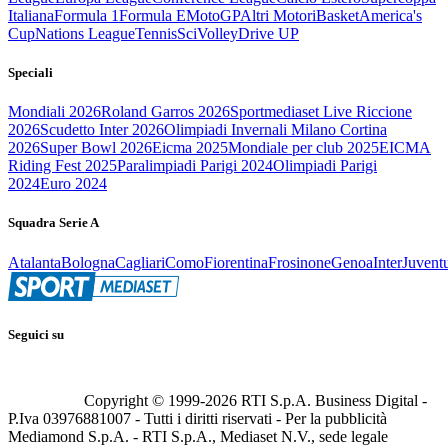
Italiana
Formula 1
Formula E
MotoGP
Altri Motori
Basket
America's
Cup
Nations League
Tennis
Sci
Volley
Drive UP
Speciali
Mondiali 2026
Roland Garros 2026
Sportmediaset Live Riccione
2026
Scudetto Inter 2026
Olimpiadi Invernali Milano Cortina
2026
Super Bowl 2026
Eicma 2025
Mondiale per club 2025
EICMA
Riding Fest 2025
Paralimpiadi Parigi 2024
Olimpiadi Parigi
2024
Euro 2024
Squadra Serie A
Atalanta
Bologna
Cagliari
Como
Fiorentina
Frosinone
Genoa
Inter
Juvent
Seguici su
Copyright © 1999-
2026
RTI S.p.A. Business Digital -
P.Iva 03976881007 - Tutti i diritti riservati - Per la pubblicità
Mediamond S.p.A. - RTI S.p.A., Mediaset N.V., sede legale