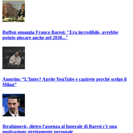
Buffon omaggia Franco Baresi: "Era incredibile, avrebbe
potuto giocare anche nel 2030..."
Amorim: “L’Inter? Aprite YouTube e capirete perché scelgo il
Milan”
Ibrahimovic, dietro l'assenza al funerale di Baresi c'è una
motivazione strettamente personale