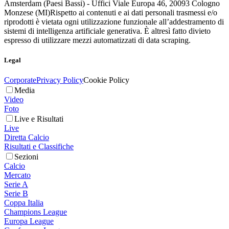
Amsterdam (Paesi Bassi) - Uffici Viale Europa 46, 20093 Cologno
Monzese (MI)
Rispetto ai contenuti e ai dati personali trasmessi e/o
riprodotti è vietata ogni utilizzazione funzionale all’addestramento di
sistemi di intelligenza artificiale generativa. È altresì fatto divieto
espresso di utilizzare mezzi automatizzati di data scraping.
Legal
Corporate
Privacy Policy
Cookie Policy
Media
Video
Foto
Live e Risultati
Live
Diretta Calcio
Risultati e Classifiche
Sezioni
Calcio
Mercato
Serie A
Serie B
Coppa Italia
Champions League
Europa League