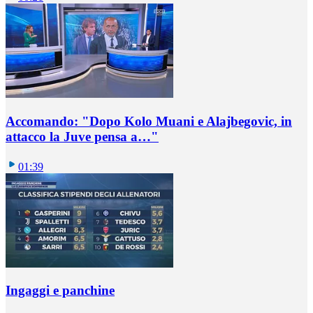
Accomando: "Dopo Kolo Muani e Alajbegovic, in
attacco la Juve pensa a…"
01:39
Ingaggi e panchine