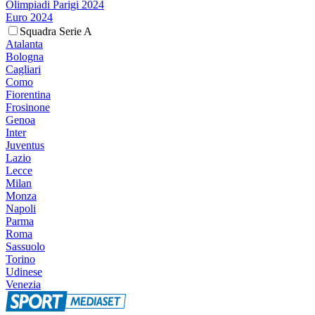
Olimpiadi Parigi 2024
Euro 2024
Squadra Serie A
Atalanta
Bologna
Cagliari
Como
Fiorentina
Frosinone
Genoa
Inter
Juventus
Lazio
Lecce
Milan
Monza
Napoli
Parma
Roma
Sassuolo
Torino
Udinese
Venezia