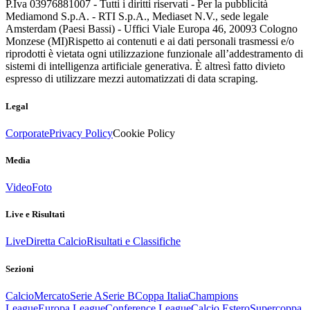
P.Iva 03976881007 - Tutti i diritti riservati - Per la pubblicità
Mediamond S.p.A. - RTI S.p.A., Mediaset N.V., sede legale
Amsterdam (Paesi Bassi) - Uffici Viale Europa 46, 20093 Cologno
Monzese (MI)
Rispetto ai contenuti e ai dati personali trasmessi e/o
riprodotti è vietata ogni utilizzazione funzionale all’addestramento di
sistemi di intelligenza artificiale generativa. È altresì fatto divieto
espresso di utilizzare mezzi automatizzati di data scraping.
Legal
Corporate
Privacy Policy
Cookie Policy
Media
Video
Foto
Live e Risultati
Live
Diretta Calcio
Risultati e Classifiche
Sezioni
Calcio
Mercato
Serie A
Serie B
Coppa Italia
Champions
League
Europa League
Conference League
Calcio Estero
Supercoppa