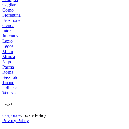
Cagliari
Como
Fiorentina
Frosinone
Genoa
Inter
Juventus
Lazio
Lecce
Milan
Monza
Napoli
Parma
Roma
Sassuolo
Torino
Udinese
Venezia
Legal
Corporate
Cookie Policy
Privacy Policy