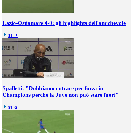
Lazio-Ostiamare 4-0: gli highlights dell'amichevole
01:19
Spalletti: "Dobbiamo entrare per forza in
Champions perché la Juve non può stare fuori"
01:30