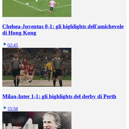
Chelsea-Juventus 0-1: gli highlights dell'amichevole
di Hong Kong
02:45
Milan-Inter 1-1: gli highlights del derby di Perth
55:58