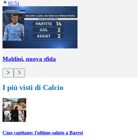
01:51
Maldini, nuova sfida
I più visti di Calcio
Ciao capitano: l'ultimo saluto a Baresi