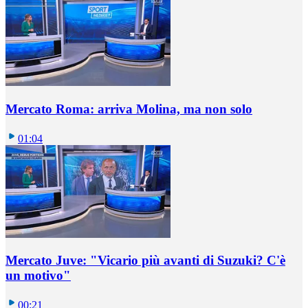
Mercato Roma: arriva Molina, ma non solo
01:04
Mercato Juve: "Vicario più avanti di Suzuki? C'è
un motivo"
00:21