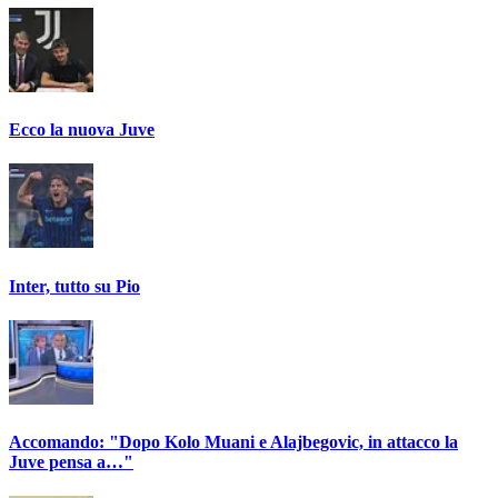
Ecco la nuova Juve
Inter, tutto su Pio
Accomando: "Dopo Kolo Muani e Alajbegovic, in attacco la
Juve pensa a…"