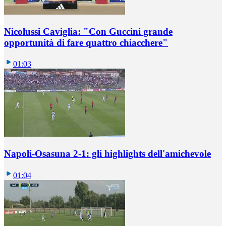
Nicolussi Caviglia: "Con Guccini grande
opportunità di fare quattro chiacchere"
01:03
Napoli-Osasuna 2-1: gli highlights dell'amichevole
01:04