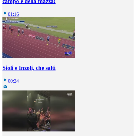
campo è della mazza!
01:16
Sioli e Inzoli, che salti
00:24