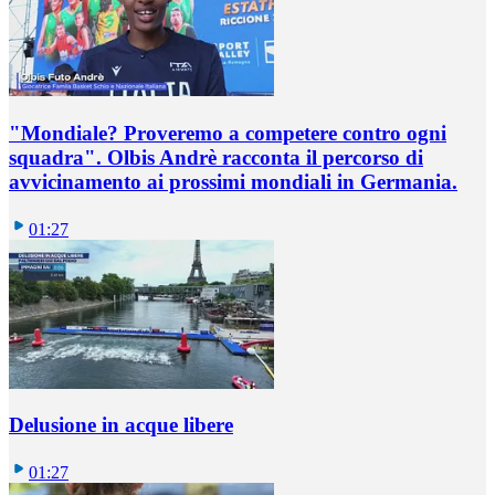
"Mondiale? Proveremo a competere contro ogni
squadra". Olbis Andrè racconta il percorso di
avvicinamento ai prossimi mondiali in Germania.
01:27
Delusione in acque libere
01:27