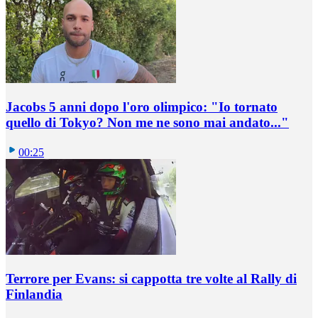
Jacobs 5 anni dopo l'oro olimpico: "Io tornato
quello di Tokyo? Non me ne sono mai andato..."
00:25
Terrore per Evans: si cappotta tre volte al Rally di
Finlandia