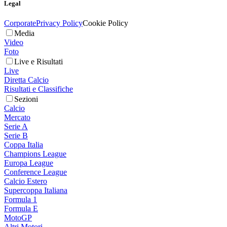
Legal
Corporate
Privacy Policy
Cookie Policy
Media
Video
Foto
Live e Risultati
Live
Diretta Calcio
Risultati e Classifiche
Sezioni
Calcio
Mercato
Serie A
Serie B
Coppa Italia
Champions League
Europa League
Conference League
Calcio Estero
Supercoppa Italiana
Formula 1
Formula E
MotoGP
Altri Motori