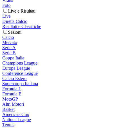
Video
Foto
Live e Risultati
Live
Diretta Calcio
Risultati e Classifiche
Sezioni
Calcio
Mercato
Serie A
Serie B
Coppa Italia
Champions League
Europa League
Conference League
Calcio Estero
Supercoppa Italiana
Formula 1
Formula E
MotoGP
Altri Motori
Basket
America's Cup
Nations League
Tennis