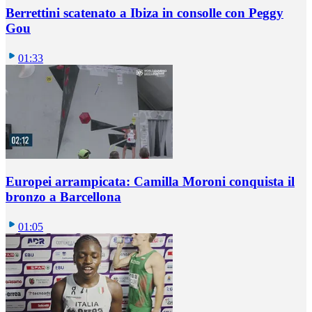
Berrettini scatenato a Ibiza in consolle con Peggy
Gou
01:33
Europei arrampicata: Camilla Moroni conquista il
bronzo a Barcellona
01:05