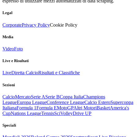
espresso di utilizzare mezzi automatizzati di data scraping.
Legal
Corporate
Privacy Policy
Cookie Policy
Media
Video
Foto
Live e Risultati
Live
Diretta Calcio
Risultati e Classifiche
Sezioni
Calcio
Mercato
Serie A
Serie B
Coppa Italia
Champions
League
Europa League
Conference League
Calcio Estero
Supercoppa
Italiana
Formula 1
Formula E
MotoGP
Altri Motori
Basket
America's
Cup
Nations League
Tennis
Sci
Volley
Drive UP
Speciali