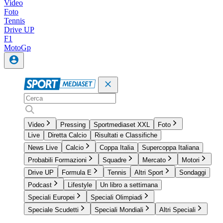
Video
Foto
Tennis
Drive UP
F1
MotoGp
Video
Pressing
Sportmediaset XXL
Foto
Live
Diretta Calcio
Risultati e Classifiche
News Live
Calcio
Coppa Italia
Supercoppa Italiana
Probabili Formazioni
Squadre
Mercato
Motori
Drive UP
Formula E
Tennis
Altri Sport
Sondaggi
Podcast
Lifestyle
Un libro a settimana
Speciali Europei
Speciali Olimpiadi
Speciale Scudetti
Speciali Mondiali
Altri Speciali