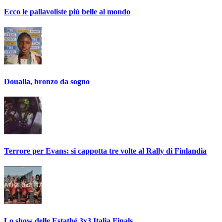
Ecco le pallavoliste più belle al mondo
Doualla, bronzo da sogno
Terrore per Evans: si cappotta tre volte al Rally di Finlandia
Lo show delle Estathé 3x3 Italia Finals