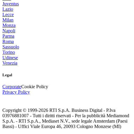
Juventus
Lazio
Lecce
Milan
Monza
Napoli
Parma
Roma
Sassuolo
Torino
Udinese
Venezia
Legal
Corporate
Cookie Policy
Privacy Policy
Copyright © 1999-
2026
RTI S.p.A. Business Digital - P.Iva
03976881007 - Tutti i diritti riservati - Per la pubblicità Mediamond
S.p.A. - RTI S.p.A., Mediaset N.V., sede legale Amsterdam (Paesi
Bassi) - Uffici Viale Europa 46, 20093 Cologno Monzese (MI)