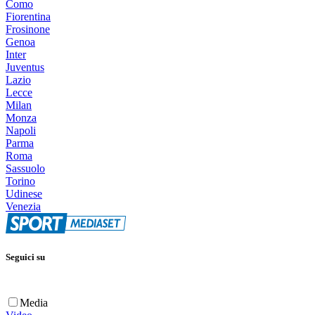
Como
Fiorentina
Frosinone
Genoa
Inter
Juventus
Lazio
Lecce
Milan
Monza
Napoli
Parma
Roma
Sassuolo
Torino
Udinese
Venezia
Seguici su
Media