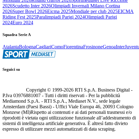
Mondiali 2026
Roland Garros 2026
Sportmediaset Live Riccione
2026
Scudetto Inter 2026
Olimpiadi Invernali Milano Cortina
2026
Super Bowl 2026
Eicma 2025
Mondiale per club 2025
EICMA
Riding Fest 2025
Paralimpiadi Parigi 2024
Olimpiadi Parigi
2024
Euro 2024
Squadra Serie A
Atalanta
Bologna
Cagliari
Como
Fiorentina
Frosinone
Genoa
Inter
Juvent
Seguici su
Copyright © 1999-
2026
RTI S.p.A. Business Digital -
P.Iva 03976881007 - Tutti i diritti riservati - Per la pubblicità
Mediamond S.p.A. - RTI S.p.A., Mediaset N.V., sede legale
Amsterdam (Paesi Bassi) - Uffici Viale Europa 46, 20093 Cologno
Monzese (MI)
Rispetto ai contenuti e ai dati personali trasmessi e/o
riprodotti è vietata ogni utilizzazione funzionale all’addestramento di
sistemi di intelligenza artificiale generativa. È altresì fatto divieto
espresso di utilizzare mezzi automatizzati di data scraping.