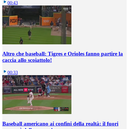
00:43
Altro che baseball: Tigres e Orioles fanno partire la
caccia allo scoiattolo!
00:33
Baseball americano ai confini della realtà: il fuori