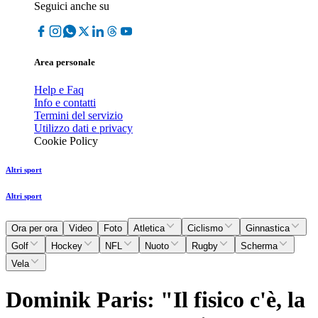
Seguici anche su
Area personale
Help e Faq
Info e contatti
Termini del servizio
Utilizzo dati e privacy
Cookie Policy
Altri sport
Altri sport
Ora per ora
Video
Foto
Atletica
Ciclismo
Ginnastica
Golf
Hockey
NFL
Nuoto
Rugby
Scherma
Vela
Dominik Paris: "Il fisico c'è, la