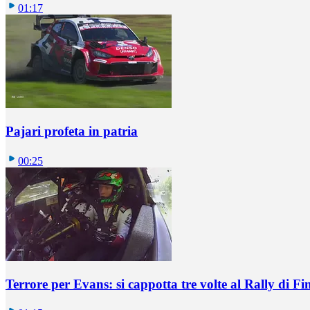
01:17
Pajari profeta in patria
00:25
Terrore per Evans: si cappotta tre volte al Rally di Fi