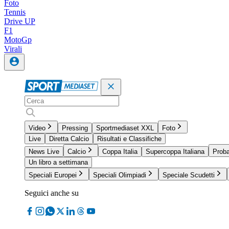
Foto
Tennis
Drive UP
F1
MotoGp
Virali
Video
Pressing
Sportmediaset XXL
Foto
Live
Diretta Calcio
Risultati e Classifiche
News Live
Calcio
Coppa Italia
Supercoppa Italiana
Proba
Un libro a settimana
Speciali Europei
Speciali Olimpiadi
Speciale Scudetti
Seguici anche su