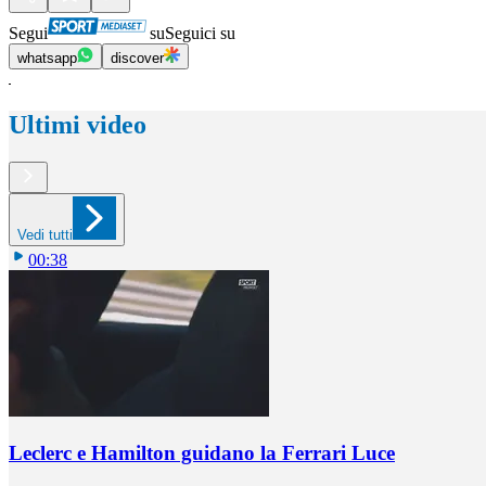
Segui
su
Seguici su
whatsapp
discover
Ultimi video
Vedi tutti
00:38
Leclerc e Hamilton guidano la Ferrari Luce