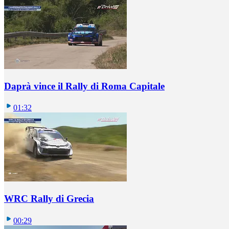
Daprà vince il Rally di Roma Capitale
01:32
WRC Rally di Grecia
00:29