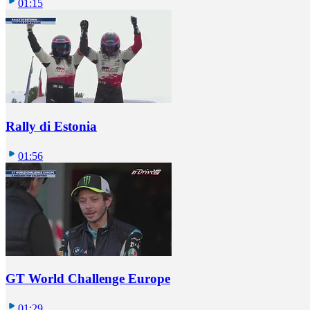
01:15
Rally di Estonia
01:56
GT World Challenge Europe
01:29