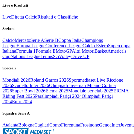
Live e Risultati
Live
Diretta Calcio
Risultati e Classifiche
Sezioni
Calcio
Mercato
Serie A
Serie B
Coppa Italia
Champions
League
Europa League
Conference League
Calcio Estero
Supercoppa
Italiana
Formula 1
Formula E
MotoGP
Altri Motori
Basket
America's
Cup
Nations League
Tennis
Sci
Volley
Drive UP
Speciali
Mondiali 2026
Roland Garros 2026
Sportmediaset Live Riccione
2026
Scudetto Inter 2026
Olimpiadi Invernali Milano Cortina
2026
Super Bowl 2026
Eicma 2025
Mondiale per club 2025
EICMA
Riding Fest 2025
Paralimpiadi Parigi 2024
Olimpiadi Parigi
2024
Euro 2024
Squadra Serie A
Atalanta
Bologna
Cagliari
Como
Fiorentina
Frosinone
Genoa
Inter
Juvent