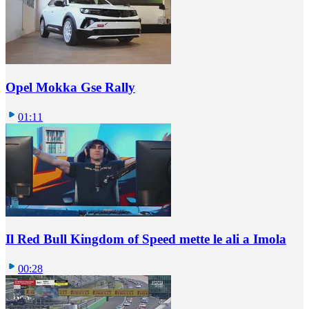
Opel Mokka Gse Rally
01:11
Il Red Bull Kingdom of Speed mette le ali a Imola
00:28