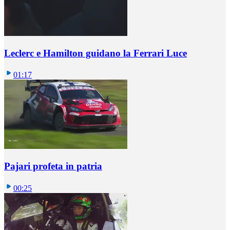
Leclerc e Hamilton guidano la Ferrari Luce
01:17
Pajari profeta in patria
00:25