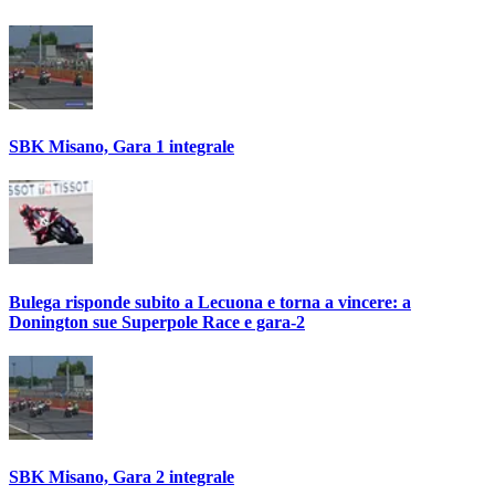
SBK Misano, Gara 1 integrale
Bulega risponde subito a Lecuona e torna a vincere: a
Donington sue Superpole Race e gara-2
SBK Misano, Gara 2 integrale