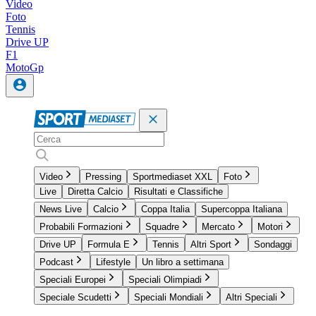
Video
Foto
Tennis
Drive UP
F1
MotoGp
Video
Pressing
Sportmediaset XXL
Foto
Live
Diretta Calcio
Risultati e Classifiche
News Live
Calcio
Coppa Italia
Supercoppa Italiana
Probabili Formazioni
Squadre
Mercato
Motori
Drive UP
Formula E
Tennis
Altri Sport
Sondaggi
Podcast
Lifestyle
Un libro a settimana
Speciali Europei
Speciali Olimpiadi
Speciale Scudetti
Speciali Mondiali
Altri Speciali