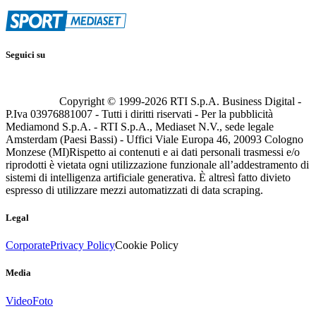
Seguici su
Copyright © 1999-
2026
RTI S.p.A. Business Digital -
P.Iva 03976881007 - Tutti i diritti riservati - Per la pubblicità
Mediamond S.p.A. - RTI S.p.A., Mediaset N.V., sede legale
Amsterdam (Paesi Bassi) - Uffici Viale Europa 46, 20093 Cologno
Monzese (MI)
Rispetto ai contenuti e ai dati personali trasmessi e/o
riprodotti è vietata ogni utilizzazione funzionale all’addestramento di
sistemi di intelligenza artificiale generativa. È altresì fatto divieto
espresso di utilizzare mezzi automatizzati di data scraping.
Legal
Corporate
Privacy Policy
Cookie Policy
Media
Video
Foto