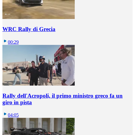
WRC Rally di Grecia
00:29
Rally dell'Acropoli, il primo ministro greco fa un
giro in pista
04:05