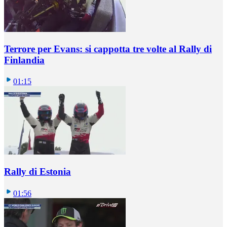
Terrore per Evans: si cappotta tre volte al Rally di
Finlandia
01:15
Rally di Estonia
01:56