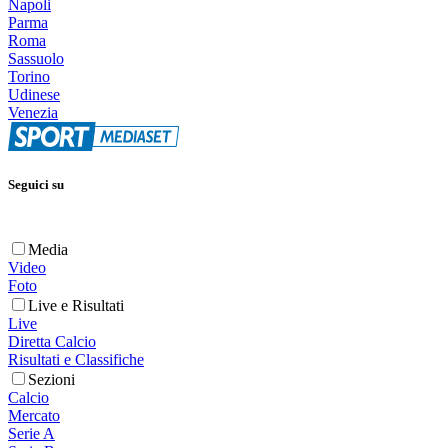
Napoli
Parma
Roma
Sassuolo
Torino
Udinese
Venezia
Seguici su
Media
Video
Foto
Live e Risultati
Live
Diretta Calcio
Risultati e Classifiche
Sezioni
Calcio
Mercato
Serie A