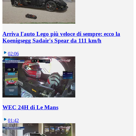
Arriva l'auto Lego più veloce di sempre: ecco la
Koenigsegg Sadair's Spear da 111 km/h
02:06
WEC 24H di Le Mans
01:42