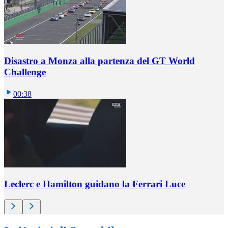
Disastro a Monza alla partenza del GT World
Challenge
00:38
Leclerc e Hamilton guidano la Ferrari Luce