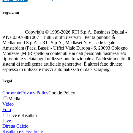
Seguici su
Copyright © 1999-
2026
RTI S.p.A. Business Digital -
P.Iva 03976881007 - Tutti i diritti riservati - Per la pubblicità
Mediamond S.p.A. - RTI S.p.A., Mediaset N.V., sede legale
Amsterdam (Paesi Bassi) - Uffici Viale Europa 46, 20093 Cologno
Monzese (MI)
Rispetto ai contenuti e ai dati personali trasmessi e/o
riprodotti è vietata ogni utilizzazione funzionale all’addestramento di
sistemi di intelligenza artificiale generativa. È altresì fatto divieto
espresso di utilizzare mezzi automatizzati di data scraping.
Legal
Corporate
Privacy Policy
Cookie Policy
Media
Video
Foto
Live e Risultati
Live
Diretta Calcio
Risultati e Classifiche