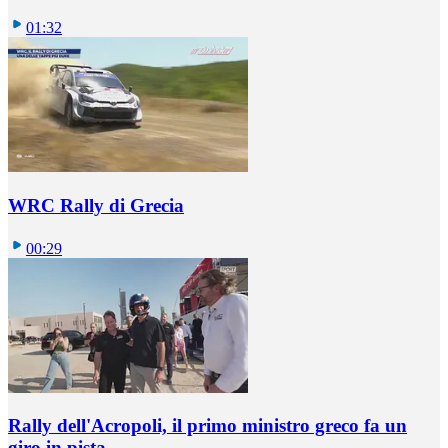
01:32
WRC Rally di Grecia
00:29
Rally dell'Acropoli, il primo ministro greco fa un
giro in pista