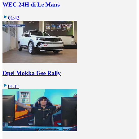
WEC 24H di Le Mans
01:42
Opel Mokka Gse Rally
01:11