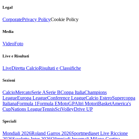
Legal
Corporate
Privacy Policy
Cookie Policy
Media
Video
Foto
Live e Risultati
Live
Diretta Calcio
Risultati e Classifiche
Sezioni
Calcio
Mercato
Serie A
Serie B
Coppa Italia
Champions
League
Europa League
Conference League
Calcio Estero
Supercoppa
Italiana
Formula 1
Formula E
MotoGP
Altri Motori
Basket
America's
Cup
Nations League
Tennis
Sci
Volley
Drive UP
Speciali
Mondiali 2026
Roland Garros 2026
Sportmediaset Live Riccione
2026
Scudetto Inter 2026
Olimpiadi Invernali Milano Cortina