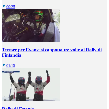
00:25
Terrore per Evans: si cappotta tre volte al Rally di
Finlandia
01:15
Rally di Estonia