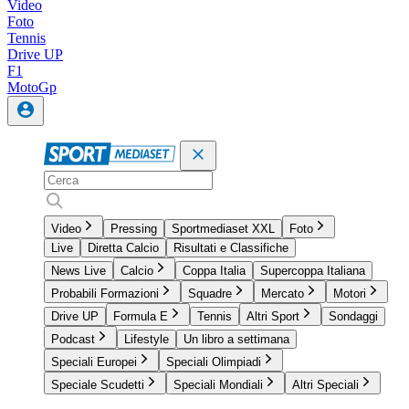
Video
Foto
Tennis
Drive UP
F1
MotoGp
Video
Pressing
Sportmediaset XXL
Foto
Live
Diretta Calcio
Risultati e Classifiche
News Live
Calcio
Coppa Italia
Supercoppa Italiana
Probabili Formazioni
Squadre
Mercato
Motori
Drive UP
Formula E
Tennis
Altri Sport
Sondaggi
Podcast
Lifestyle
Un libro a settimana
Speciali Europei
Speciali Olimpiadi
Speciale Scudetti
Speciali Mondiali
Altri Speciali