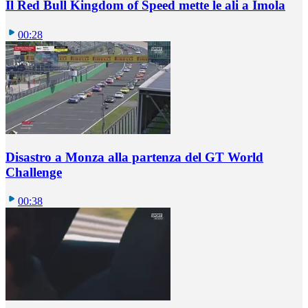
Il Red Bull Kingdom of Speed mette le ali a Imola
00:28
Disastro a Monza alla partenza del GT World
Challenge
00:38