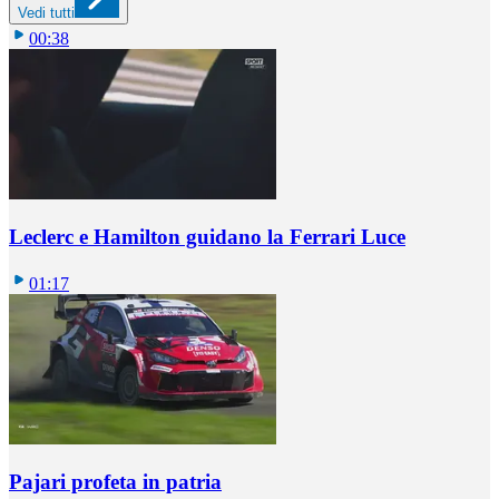
Vedi tutti
00:38
Leclerc e Hamilton guidano la Ferrari Luce
01:17
Pajari profeta in patria