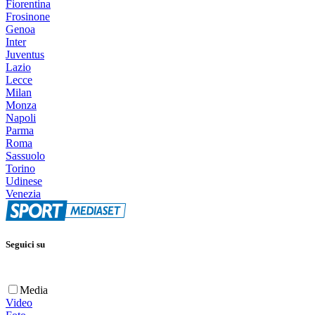
Fiorentina
Frosinone
Genoa
Inter
Juventus
Lazio
Lecce
Milan
Monza
Napoli
Parma
Roma
Sassuolo
Torino
Udinese
Venezia
Seguici su
Media
Video