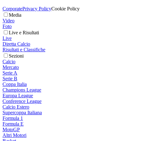
Corporate
Privacy Policy
Cookie Policy
Media
Video
Foto
Live e Risultati
Live
Diretta Calcio
Risultati e Classifiche
Sezioni
Calcio
Mercato
Serie A
Serie B
Coppa Italia
Champions League
Europa League
Conference League
Calcio Estero
Supercoppa Italiana
Formula 1
Formula E
MotoGP
Altri Motori
Basket