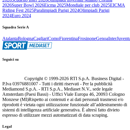
2026
Super Bowl 2026
Eicma 2025
Mondiale per club 2025
EICMA
Riding Fest 2025
Paralimpiadi Parigi 2024
Olimpiadi Parigi
2024
Euro 2024
Squadra Serie A
Atalanta
Bologna
Cagliari
Como
Fiorentina
Frosinone
Genoa
Inter
Juvent
Seguici su
Copyright © 1999-
2026
RTI S.p.A. Business Digital -
P.Iva 03976881007 - Tutti i diritti riservati - Per la pubblicità
Mediamond S.p.A. - RTI S.p.A., Mediaset N.V., sede legale
Amsterdam (Paesi Bassi) - Uffici Viale Europa 46, 20093 Cologno
Monzese (MI)
Rispetto ai contenuti e ai dati personali trasmessi e/o
riprodotti è vietata ogni utilizzazione funzionale all’addestramento di
sistemi di intelligenza artificiale generativa. È altresì fatto divieto
espresso di utilizzare mezzi automatizzati di data scraping.
Legal