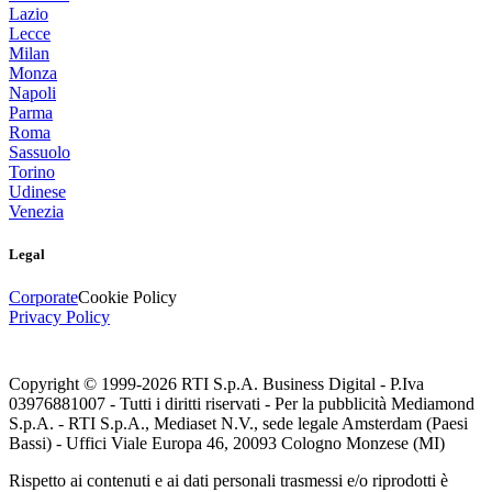
Lazio
Lecce
Milan
Monza
Napoli
Parma
Roma
Sassuolo
Torino
Udinese
Venezia
Legal
Corporate
Cookie Policy
Privacy Policy
Copyright © 1999-
2026
RTI S.p.A. Business Digital - P.Iva
03976881007 - Tutti i diritti riservati - Per la pubblicità Mediamond
S.p.A. - RTI S.p.A., Mediaset N.V., sede legale Amsterdam (Paesi
Bassi) - Uffici Viale Europa 46, 20093 Cologno Monzese (MI)
Rispetto ai contenuti e ai dati personali trasmessi e/o riprodotti è