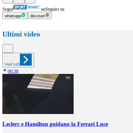
Segui
su
Seguici su
whatsapp
discover
Ultimi video
Vedi tutti
00:38
Leclerc e Hamilton guidano la Ferrari Luce