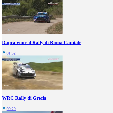
Daprà vince il Rally di Roma Capitale
01:32
WRC Rally di Grecia
00:29