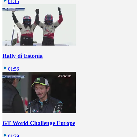
01:15
Rally di Estonia
01:56
GT World Challenge Europe
01:29