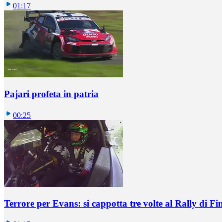
01:17
Pajari profeta in patria
00:25
Terrore per Evans: si cappotta tre volte al Rally di Fi