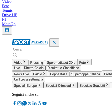
Video
Foto
Tennis
Drive UP
F1
MotoGp
Video
Pressing
Sportmediaset XXL
Foto
Live
Diretta Calcio
Risultati e Classifiche
News Live
Calcio
Coppa Italia
Supercoppa Italiana
Proba
Un libro a settimana
Speciali Europei
Speciali Olimpiadi
Speciale Scudetti
Seguici anche su