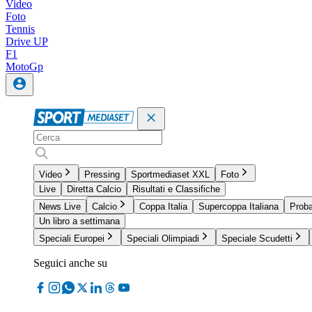
Video
Foto
Tennis
Drive UP
F1
MotoGp
Video
Pressing
Sportmediaset XXL
Foto
Live
Diretta Calcio
Risultati e Classifiche
News Live
Calcio
Coppa Italia
Supercoppa Italiana
Proba
Un libro a settimana
Speciali Europei
Speciali Olimpiadi
Speciale Scudetti
Seguici anche su