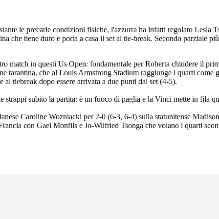
tante le precarie condizioni fisiche, l'azzurra ha infatti regolato Lesia 
ntina che tiene duro e porta a casa il set al tie-break. Secondo parziale p
ttro match in questi Us Open: fondamentale per Roberta chiudere il prima p
enne tarantina, che al Louis Armstrong Stadium raggiunge i quarti come g
e al tiebreak dopo essere arrivata a due punti dal set (4-5).
 strappi subito la partita: è un fuoco di paglia e la Vinci mette in fila
 danese Caroline Wozniacki per 2-0 (6-3, 6-4) sulla statunitense Madiso
 Francia con Gael Monfils e Jo-Wilfried Tsonga che volano i quarti scon