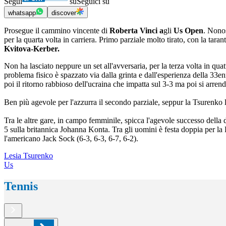
Segui
su
Seguici su
whatsapp
discover
Prosegue il cammino vincente di
Roberta Vinci a
gli
Us Open
. Nonos
per la quarta volta in carriera. Primo parziale molto tirato, con la tara
Kvitova-Kerber.
Non ha lasciato neppure un set all'avversaria, per la terza volta in qua
problema fisico è spazzato via dalla grinta e dall'esperienza della 33
poi il ritorno rabbioso dell'ucraina che impatta sul 3-3 ma poi si arrend
Ben più agevole per l'azzurra il secondo parziale, seppur la Tsurenko le
Tra le altre gare, in campo femminile, spicca l'agevole successo della
5 sulla britannica Johanna Konta. Tra gli uomini è festa doppia per la
l'americano Jack Sock (6-3, 6-3, 6-7, 6-2).
Lesia Tsurenko
Us
Tennis