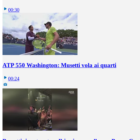
00:30
ATP 550 Washington: Musetti vola ai quarti
00:24