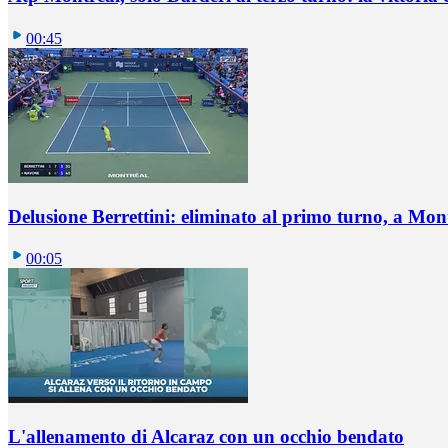
00:45
Delusione Berrettini: eliminato al primo turno, a Mo
00:05
L'allenamento di Alcaraz con un occhio bendato