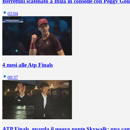
Berrettini scatenato a Ibiza in consolle con Peggy Gou
02:04
4 mesi alle Atp Finals
00:37
ATP Finals, guarda il nuovo ponte Skywalk: una ca