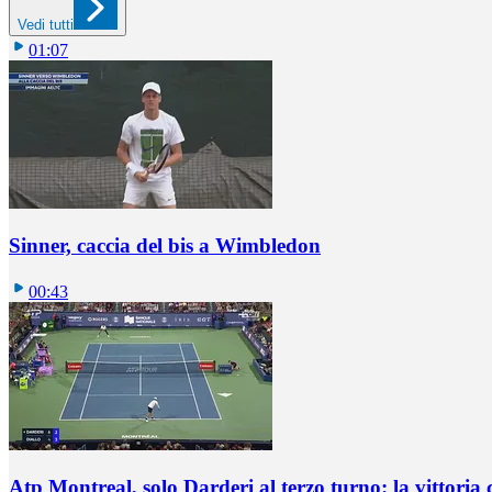
Vedi tutti
01:07
Sinner, caccia del bis a Wimbledon
00:43
Atp Montreal, solo Darderi al terzo turno: la vittoria 