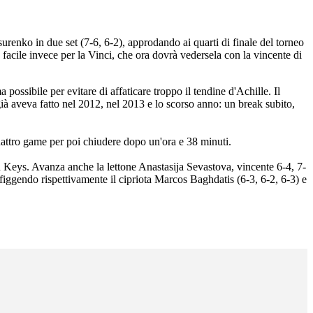
Tsurenko in due set (7-6, 6-2), approdando ai quarti di finale del torneo
iù facile invece per la Vinci, che ora dovrà vedersela con la vincente di
ossibile per evitare di affaticare troppo il tendine d'Achille. Il
ià aveva fatto nel 2012, nel 2013 e lo scorso anno: un break subito,
 quattro game per poi chiudere dopo un'ora e 38 minuti.
n Keys. Avanza anche la lettone Anastasija Sevastova, vincente 6-4, 7-
figgendo rispettivamente il cipriota Marcos Baghdatis (6-3, 6-2, 6-3) e