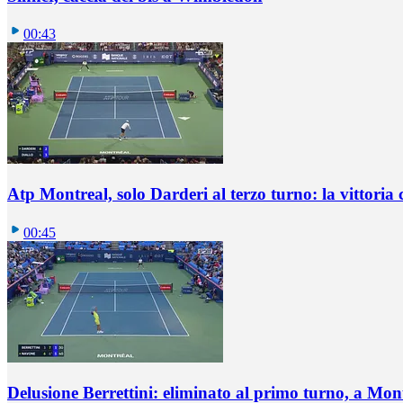
00:43
Atp Montreal, solo Darderi al terzo turno: la vittoria 
00:45
Delusione Berrettini: eliminato al primo turno, a Mo