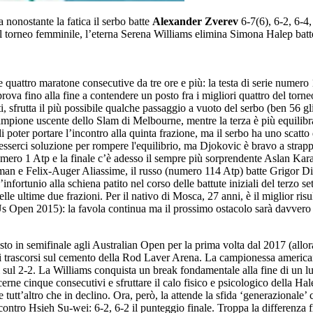
a nonostante la fatica il serbo batte
Alexander Zverev
6-7(6), 6-2, 6-4,
Nel torneo femminile, l’eterna Serena Williams elimina Simona Halep bat
quattro maratone consecutive da tre ore e più: la testa di serie numero 1
a fino alla fine a contendere un posto fra i migliori quattro del torneo
atti, sfrutta il più possibile qualche passaggio a vuoto del serbo (ben 56 g
ione uscente dello Slam di Melbourne, mentre la terza è più equilibrata 
 di poter portare l’incontro alla quinta frazione, ma il serbo ha uno scatt
serci soluzione per rompere l'equilibrio, ma Djokovic è bravo a strappar
umero 1 Atp e la finale c’è adesso il sempre più sorprendente Aslan Karat
e Felix-Auger Aliassime, il russo (numero 114 Atp) batte Grigor Dimitro
fortunio alla schiena patito nel corso delle battute iniziali del terzo s
 ultime due frazioni. Per il nativo di Mosca, 27 anni, è il miglior risu
Us Open 2015): la favola continua ma il prossimo ostacolo sarà davvero
sto in semifinale agli Australian Open per la prima volta dal 2017 (allo
nuti trascorsi sul cemento della Rod Laver Arena. La campionessa ameri
ul 2-2. La Williams conquista un break fondamentale alla fine di un lu
rne cinque consecutivi e sfruttare il calo fisico e psicologico della Hal
tutt’altro che in declino. Ora, però, la attende la sfida ‘generazionale’
tro Hsieh Su-wei: 6-2, 6-2 il punteggio finale. Troppa la differenza fra