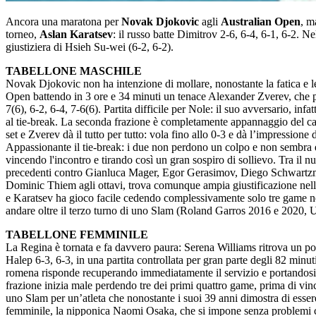
Ancora una maratona per
Novak Djokovic
agli
Australian Open
, m
torneo,
Aslan Karatsev
: il russo batte Dimitrov 2-6, 6-4, 6-1, 6-2. 
giustiziera di Hsieh Su-wei (6-2, 6-2).
TABELLONE MASCHILE
Novak Djokovic non ha intenzione di mollare, nonostante la fatica e le 
Open battendo in 3 ore e 34 minuti un tenace Alexander Zverev, che prov
7(6), 6-2, 6-4, 7-6(6). Partita difficile per Nole: il suo avversario, inf
al tie-break. La seconda frazione è completamente appannaggio del camp
set e Zverev dà il tutto per tutto: vola fino allo 0-3 e dà l’impressione
Appassionante il tie-break: i due non perdono un colpo e non sembra es
vincendo l'incontro e tirando così un gran sospiro di sollievo. Tra il n
precedenti contro Gianluca Mager, Egor Gerasimov, Diego Schwartzman 
Dominic Thiem agli ottavi, trova comunque ampia giustificazione nell’in
e Karatsev ha gioco facile cedendo complessivamente solo tre game nelle
andare oltre il terzo turno di uno Slam (Roland Garros 2016 e 2020, 
TABELLONE FEMMINILE
La Regina è tornata e fa davvero paura: Serena Williams ritrova un po
Halep 6-3, 6-3, in una partita controllata per gran parte degli 82 mi
romena risponde recuperando immediatamente il servizio e portandosi s
frazione inizia male perdendo tre dei primi quattro game, prima di vince
uno Slam per un’atleta che nonostante i suoi 39 anni dimostra di essere 
femminile, la nipponica Naomi Osaka, che si impone senza problemi con