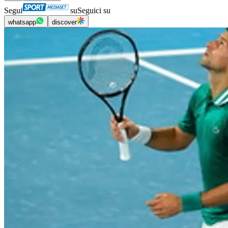
Segui
su
Seguici su
whatsapp
discover