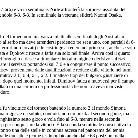
 7-6(6) e va in semifinale.
Nole
affronterà la sorpresa assoluta del
tendola 6-3, 6-3. In semifinale la veterana sfiderà Naomi Osaka,
 del torneo uomini avanza infatti alle semifinali degli Australian
 al serbo ma deve arrendersi perdendo tre set a uno, con parziali di 6-
li errori non forzati) e lo costringe a cedere nel primo set, anche se solo
e Djokovic riesce a farla sua solo nel finale. Arriva così il quarto
o d’orgoglio e riesce a rimontare fino al minigioco decisivo sul 6-6.
e il servizio portandosi sul 7-6 e a conquistare il punto successivo,
sev: proveniente dalle qualificazioni e reduce dalle vittorie nei turni
v 2-6, 6-4, 6-1, 6-2. L’inatteso flop del bulgaro, giustiziere di
et: dopo quel momento, infatti, Dimitrov fatica a muoversi per il campo
ltato di una carriera da professionista che non lo aveva mai visto
 duro.
ra fu vincitrice del torneo) battendo la numero 2 al mondo Simona
cana ruggisce da subito, conquistando un break al secondo game, ma la
nghissimo sesto gioco e vola fino al 6-3, mentre nella seconda
ep per conquistare la vittoria. È la seconda semifinale consecutiva in
 contro una delle stelle in continua ascesa nel panorama del tennis
 le due atlete (come testimoniato anche dalle 68 posizioni nella