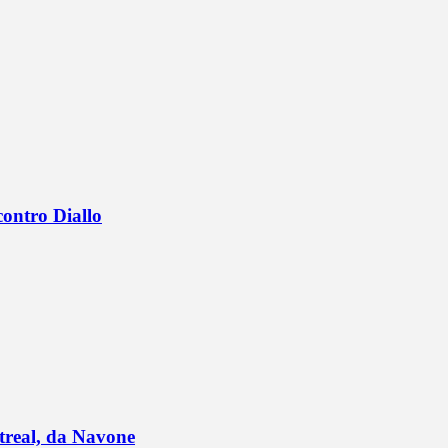
contro Diallo
ntreal, da Navone