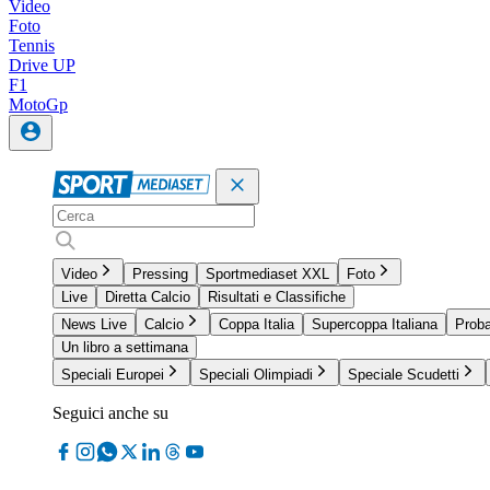
Video
Foto
Tennis
Drive UP
F1
MotoGp
Video
Pressing
Sportmediaset XXL
Foto
Live
Diretta Calcio
Risultati e Classifiche
News Live
Calcio
Coppa Italia
Supercoppa Italiana
Proba
Un libro a settimana
Speciali Europei
Speciali Olimpiadi
Speciale Scudetti
Seguici anche su