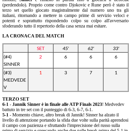
(perdendolo). Proprio come contro Djokovic e Rune però è stato il
terzo set quello giocato magistralmente dal numero uno tra gli
italiani, ritornando a mettere in campo prime di servizio veloci e
potenti e soprattutto rispondendo colpo su colpo all'avversario
sfoderando tutto il repertorio della casa senza mai esitare.
LA CRONACA DEL MATCH
SET
45'
62'
33'
(#4)
2
6
6
6
SINNER
(#3)
1
3
7
1
MEDVEDE
V
TERZO SET
6-1
-
Jannik Sinner è in finale alle ATP Finals 2023
! Medvedev
battuto in tre set con il punteggio di 6-3, 6-7, 6-1.
5-1
- Momento chiave, altro break di Jannik! Sinner ha alzato il
livello di attenzione portando la sfida due volte sulla parità aprendosi
il campo con pazienza e sfruttando l'imprecisione del russo sulla
prima di servizio e sprecando anche due palle break prima del 5-1 in