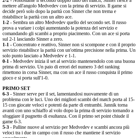
2-2
- Nonostante il secondo doppio fallo del match, Sinner riesce a
mettere all'angolo Medvedev con la prima di servizio. Il game si
decide però solo dopo la parità con Sinner che non trema e
ristabilisce la parità con un altro ace.
1-2
- Sembra un altro Medvedev quello del secondo set. Il russo
prova a variare i colpi aumentando la potenza del servizio e
comandando gli scambi a proprio piacimento. Con un ace si porta
sul 2-1 lasciando Sinner a zero.
1-1 -
Concentrato e reattivo, Sinner non si scompone e con il proprio
servizio ristabilisce la parità con un'ottima precisione nella prima. Un
solo punto lasciato a Medvedev e 1-1.
0-1 -
Medvedev inizia il set al servizio mantenendolo con una buona
prima di servizio. Un paio di errori del numero 3 del ranking
rimettono in corsa Sinner, ma con un ace il russo conquista il primo
gioco e si porta sull'1-0.
PRIMO SET
6-3
- Sinner serve per il set, lamentandosi nuovamente di un
problema con le luci. Uno dei migliori scambi del match porta al 15-
15 con giocate veloci e potenti da parte di entrambi. Jannik torna
avanti con uno schiaffo al volo dopo la prima di servizio tornando a
sfoggiare il pugnetto di esultanza. Con il primo set point chiude il
game 6-3.
5-3
- Palline nuove al servizio per Medvedev e scambi ancora più
veloci tra i due in campo con il russo che mantiene il servizio