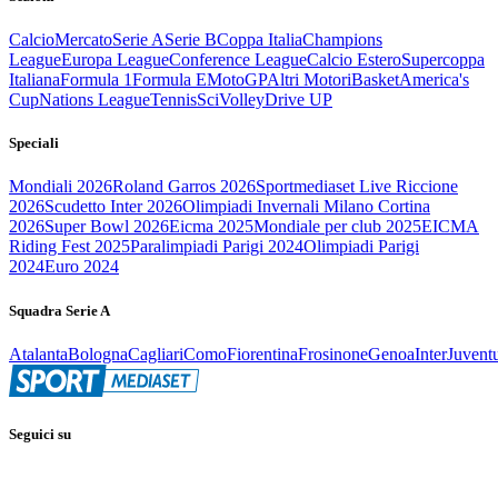
Calcio
Mercato
Serie A
Serie B
Coppa Italia
Champions
League
Europa League
Conference League
Calcio Estero
Supercoppa
Italiana
Formula 1
Formula E
MotoGP
Altri Motori
Basket
America's
Cup
Nations League
Tennis
Sci
Volley
Drive UP
Speciali
Mondiali 2026
Roland Garros 2026
Sportmediaset Live Riccione
2026
Scudetto Inter 2026
Olimpiadi Invernali Milano Cortina
2026
Super Bowl 2026
Eicma 2025
Mondiale per club 2025
EICMA
Riding Fest 2025
Paralimpiadi Parigi 2024
Olimpiadi Parigi
2024
Euro 2024
Squadra Serie A
Atalanta
Bologna
Cagliari
Como
Fiorentina
Frosinone
Genoa
Inter
Juvent
Seguici su