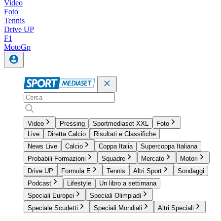
Video
Foto
Tennis
Drive UP
F1
MotoGp
Video
Pressing
Sportmediaset XXL
Foto
Live
Diretta Calcio
Risultati e Classifiche
News Live
Calcio
Coppa Italia
Supercoppa Italiana
Probabili Formazioni
Squadre
Mercato
Motori
Drive UP
Formula E
Tennis
Altri Sport
Sondaggi
Podcast
Lifestyle
Un libro a settimana
Speciali Europei
Speciali Olimpiadi
Speciale Scudetti
Speciali Mondiali
Altri Speciali