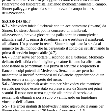
l'intervento del fisioterapista lasciando momentaneamente il campo.
Sinner palleggia e gioca da solo in mezzo al campo in attesa
dell'avversario.
SECONDO SET
6-7
- Medvedev inizia il tiebreak con un ace contestato (invano) da
Sinner. Lo stesso Jannik poi ha concesso un minibreak
all'avversario, bravo a giocare una palla corta in contropiede e
allungare sul 3-1, prima di sbagliare a rete e restituire il minibreak
all'italiano. Un passante in rete di Sinner ha spianato la strada al
numero tre del mondo che ha pareggiato il conto dei set sfruttando la
prima di servizio impeccabile (4-7).
6-6
- Sinner serve per portare il secondo set al tiebreak. Momento
delicato della sfida che il miglior giocatore italiano ha affrontato
abbassando la percentuale alla prima di servizio e scoprendo il
fianco ai colpi potenti di Medvedev. Senza tremare però ha
mantenuto la lucidità portandosi sul 6-6 anche approfittando di un
brutto errore a campo aperto del russo.
5-6
- Almeno il tiebreak assicurato per Medvedev che mantiene il
servizio pur dopo essere stato sorpreso a rete da Sinner nei primi
scambi. Il russo non trema e grazie alla prima di servizio a
percentuali ottimali si porta sul 6-5 vanificando un lungolinea
vincente dell'italiano.
5-5
- Tre errori gratuiti di Medvedev hanno agevolato il game per
Sinner che con un ace a 179 km/h si è portato sul 5-5.