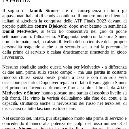
LA PARTITA
Il sogno di
Jannik Sinner
- e di conseguenza di tutto gli
appassionati italiani di tennis - continua. Il numero uno tra i tennisti
italiani si giocherà la conquista delle ATP Finals 2023 davanti al
proprio pubblico
contro Djokovic
,
dopo aver battuto in semifinale
Daniil Medvedev
, al terzo ko consecutivo nel giro di poche
settimane contro l'altoatesino. All'appuntamento con la storia Sinner
non ha tremato, anzi, ha alzato il livello del suo tennis e della propria
personalità reagendo anche a un secondo set in cui la percentuale
della prima di servizio è calata drasticamente rimettendo in gioco
l'avversario.
Nessuno sbadiglio anche questa volta per Medvedev - a differenza
di due anni prima sullo stesso campo -, ma una partita in costante
rincorsa chiusa senza break portati a casa e con una sola vera
occasione per farlo. Dopo aver regalato di fatto il vantaggio a Sinner
nel primo set facendosi rimontare fino a subire il break da 40-0,
Medvedev e Sinner
hanno giocato una partita di assoluto livello su
più fronti. Ha vinto la varietà dell'italiano alla fine dei conti e la
capacità, sfruttando anche il nervosismo del russo nel terzo set, di
distaccarsi da tutto lasciandosi trascinare.
Nel secondo set, infatti, pur sbagliando molto alla prima di servizio e
concedendo il fianco alla potenza dei colpi del russo numero 3 al
mondo,
Sinner
è rimasto in partita fino a giocarsi il tiebreak