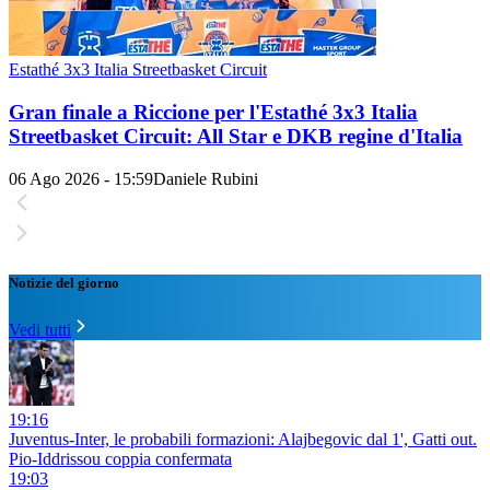
Estathé 3x3 Italia Streetbasket Circuit
Gran finale a Riccione per l'Estathé 3x3 Italia
Streetbasket Circuit: All Star e DKB regine d'Italia
06 Ago 2026 - 15:59
Daniele Rubini
Notizie del giorno
Vedi tutti
19:16
Juventus-Inter, le probabili formazioni: Alajbegovic dal 1', Gatti out.
Pio-Iddrissou coppia confermata
19:03