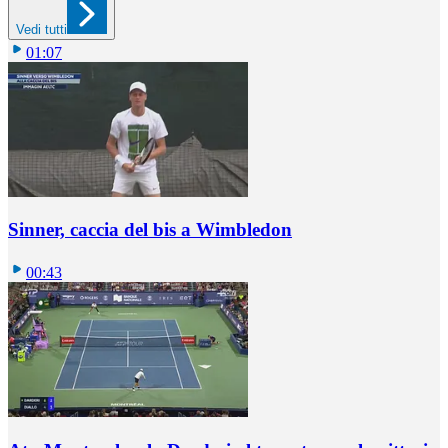
Vedi tutti
01:07
Sinner, caccia del bis a Wimbledon
00:43