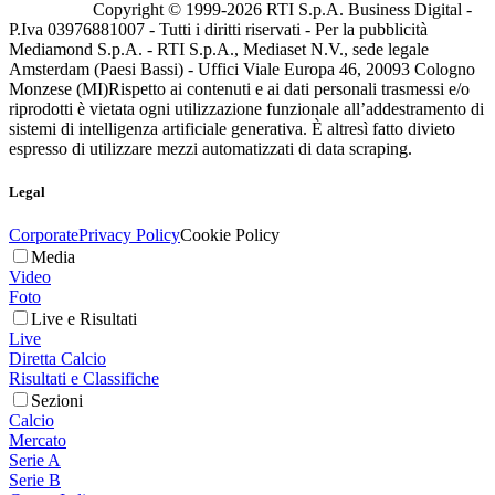
Copyright © 1999-
2026
RTI S.p.A. Business Digital -
P.Iva 03976881007 - Tutti i diritti riservati - Per la pubblicità
Mediamond S.p.A. - RTI S.p.A., Mediaset N.V., sede legale
Amsterdam (Paesi Bassi) - Uffici Viale Europa 46, 20093 Cologno
Monzese (MI)
Rispetto ai contenuti e ai dati personali trasmessi e/o
riprodotti è vietata ogni utilizzazione funzionale all’addestramento di
sistemi di intelligenza artificiale generativa. È altresì fatto divieto
espresso di utilizzare mezzi automatizzati di data scraping.
Legal
Corporate
Privacy Policy
Cookie Policy
Media
Video
Foto
Live e Risultati
Live
Diretta Calcio
Risultati e Classifiche
Sezioni
Calcio
Mercato
Serie A
Serie B