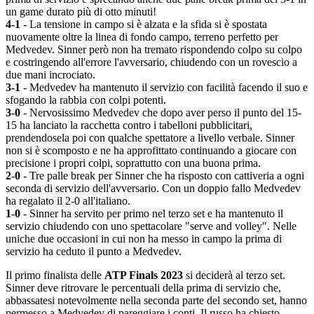
un game durato più di otto minuti!
4-1
- La tensione in campo si è alzata e la sfida si è spostata
nuovamente oltre la linea di fondo campo, terreno perfetto per
Medvedev. Sinner però non ha tremato rispondendo colpo su colpo
e costringendo all'errore l'avversario, chiudendo con un rovescio a
due mani incrociato.
3-1
- Medvedev ha mantenuto il servizio con facilità facendo il suo e
sfogando la rabbia con colpi potenti.
3-0
- Nervosissimo Medvedev che dopo aver perso il punto del 15-
15 ha lanciato la racchetta contro i tabelloni pubblicitari,
prendendosela poi con qualche spettatore a livello verbale. Sinner
non si è scomposto e ne ha approfittato continuando a giocare con
precisione i propri colpi, soprattutto con una buona prima.
2-0
- Tre palle break per Sinner che ha risposto con cattiveria a ogni
seconda di servizio dell'avversario. Con un doppio fallo Medvedev
ha regalato il 2-0 all'italiano.
1-0
- Sinner ha servito per primo nel terzo set e ha mantenuto il
servizio chiudendo con uno spettacolare "serve and volley". Nelle
uniche due occasioni in cui non ha messo in campo la prima di
servizio ha ceduto il punto a Medvedev.
Il primo finalista delle
ATP Finals 2023
si deciderà al terzo set.
Sinner deve ritrovare le percentuali della prima di servizio che,
abbassatesi notevolmente nella seconda parte del secondo set, hanno
permesso a Medvedev di pareggiare i conti. Il russo ha chiesto