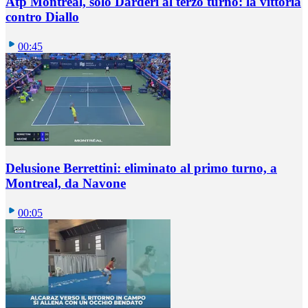
Atp Montreal, solo Darderi al terzo turno: la vittoria
contro Diallo
00:45
Delusione Berrettini: eliminato al primo turno, a
Montreal, da Navone
00:05