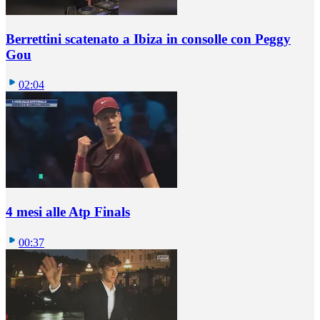
Berrettini scatenato a Ibiza in consolle con Peggy
Gou
02:04
4 mesi alle Atp Finals
00:37