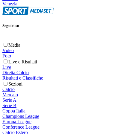
Venezia
Seguici su
Media
Video
Foto
Live e Risultati
Live
Diretta Calcio
Risultati e Classifiche
Sezioni
Calcio
Mercato
Serie A
Serie B
Coppa Italia
Champions League
Europa League
Conference League
Calcio Estero