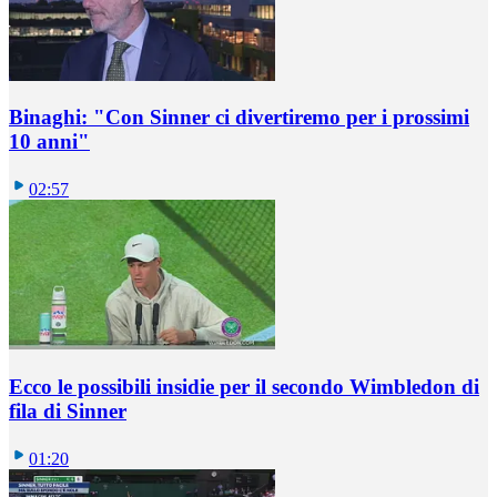
Binaghi: "Con Sinner ci divertiremo per i prossimi
10 anni"
02:57
Ecco le possibili insidie per il secondo Wimbledon di
fila di Sinner
01:20