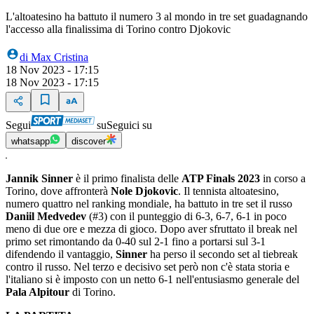
L'altoatesino ha battuto il numero 3 al mondo in tre set guadagnando
l'accesso alla finalissima di Torino contro Djokovic
di
Max Cristina
18 Nov 2023 - 17:15
18 Nov 2023 - 17:15
Segui
su
Seguici su
whatsapp
discover
Jannik Sinner
è il primo finalista delle
ATP Finals 2023
in corso a
Torino, dove affronterà
Nole Djokovic
. Il tennista altoatesino,
numero quattro nel ranking mondiale, ha battuto in tre set il russo
Daniil Medvedev
(#3) con il punteggio di 6-3, 6-7, 6-1 in poco
meno di due ore e mezza di gioco. Dopo aver sfruttato il break nel
primo set rimontando da 0-40 sul 2-1 fino a portarsi sul 3-1
difendendo il vantaggio,
Sinner
ha perso il secondo set al tiebreak
contro il russo. Nel terzo e decisivo set però non c'è stata storia e
l'italiano si è imposto con un netto 6-1 nell'entusiasmo generale del
Pala Alpitour
di Torino.