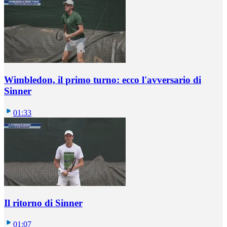
Wimbledon, il primo turno: ecco l'avversario di
Sinner
01:33
Il ritorno di Sinner
01:07