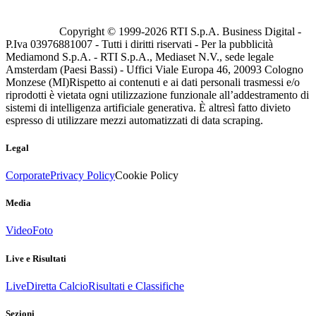
Copyright © 1999-
2026
RTI S.p.A. Business Digital -
P.Iva 03976881007 - Tutti i diritti riservati - Per la pubblicità
Mediamond S.p.A. - RTI S.p.A., Mediaset N.V., sede legale
Amsterdam (Paesi Bassi) - Uffici Viale Europa 46, 20093 Cologno
Monzese (MI)
Rispetto ai contenuti e ai dati personali trasmessi e/o
riprodotti è vietata ogni utilizzazione funzionale all’addestramento di
sistemi di intelligenza artificiale generativa. È altresì fatto divieto
espresso di utilizzare mezzi automatizzati di data scraping.
Legal
Corporate
Privacy Policy
Cookie Policy
Media
Video
Foto
Live e Risultati
Live
Diretta Calcio
Risultati e Classifiche
Sezioni