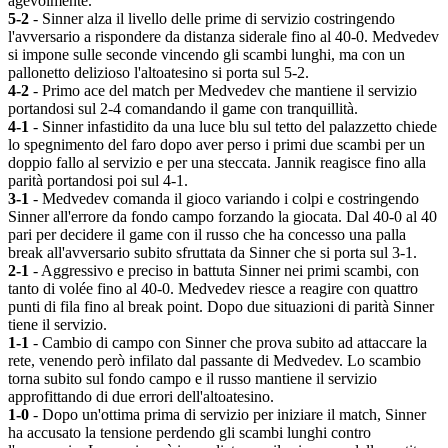
agevolmente.
5-2
-
Sinner alza il livello delle prime di servizio costringendo
l'avversario a rispondere da distanza siderale fino al 40-0. Medvedev
si impone sulle seconde vincendo gli scambi lunghi, ma con un
pallonetto delizioso l'altoatesino si porta sul 5-2.
4-2
- Primo ace del match per Medvedev che mantiene il servizio
portandosi sul 2-4 comandando il game con tranquillità.
4-1
- Sinner infastidito da una luce blu sul tetto del palazzetto chiede
lo spegnimento del faro dopo aver perso i primi due scambi per un
doppio fallo al servizio e per una steccata. Jannik reagisce fino alla
parità portandosi poi sul 4-1.
3-1
- Medvedev comanda il gioco variando i colpi e costringendo
Sinner all'errore da fondo campo forzando la giocata. Dal 40-0 al 40
pari per decidere il game con il russo che ha concesso una palla
break all'avversario subito sfruttata da Sinner che si porta sul 3-1.
2-1
- Aggressivo e preciso in battuta Sinner nei primi scambi, con
tanto di volée fino al 40-0. Medvedev riesce a reagire con quattro
punti di fila fino al break point. Dopo due situazioni di parità Sinner
tiene il servizio.
1-1
- Cambio di campo con Sinner che prova subito ad attaccare la
rete, venendo però infilato dal passante di Medvedev.
Lo scambio
torna subito sul fondo campo e il russo mantiene il servizio
approfittando di due errori dell'altoatesino.
1-0
- Dopo un'ottima prima di servizio per iniziare il match, Sinner
ha accusato la tensione perdendo gli scambi lunghi contro