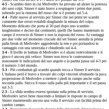
4-5
- Scambio duro in cui Medvedev ha provato ad alzare la potenza
dei suoi colpi. Sinner è stato bravo a respingere i primi due punti,
subendo poi la rimonta del russo che si è portato sul 5-4.
4-4
- Palle nuove al servizio per Sinner che nei primi tre scambi
commette due errori evitabili sbagliando la misura del colpo.
Momento delicato che porta al 30 pari dopo uno scambio
lunghissimo e deciso dai centimetri, quelli che hanno mantenuto in
campo il rovescio di Sinner e non la risposta del russo. Ai vantaggi
per due volte nel momento cruciale del set Sinner annulla la prima
palla break di Medvedev aggredendo la rete e poi portandosi in
vantaggio con una smorzata e chiudendo sul 4-4.
3-4
- Il livello in battuta di Medvedev si è alzato notevolmente e il
gioco è ancora più veloce. Sinner non trova le contromisure
nonostante le indicazioni dal suo angolo e la partita passa sul 4-3 per
il numero 3 del mondo.
3-3
- Più combattuti gli scambi quando tocca a Sinner il servizio.
L'italiano però è bravo a trovare dei colpi vincenti sfruttando la poca
propensione di Medvedev a mettere i piedi in campo anche sulla
seconda palla. Stecca il russo sulla palla più importante e il set passa
sul 3-3.
2-3
- La sfida sembra essersi spostata sulla prima di servizio.
Medvedev serve bene riuscendo a limitare le risposte in campo di
Sinner mantenendo ancora una volta il servizio con facilità prima del
cambio campo.