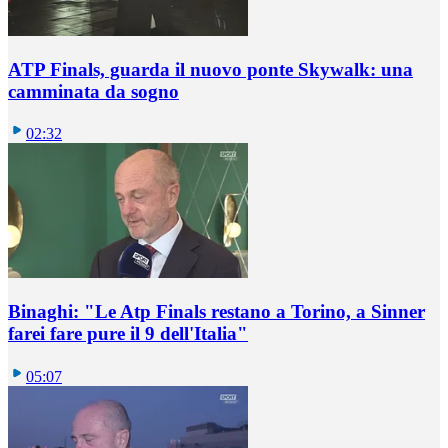
ATP Finals, guarda il nuovo ponte Skywalk: una
camminata da sogno
02:32
Binaghi: "Le Atp Finals restano a Torino, a Sinner
farei fare pure il 9 dell'Italia"
05:07