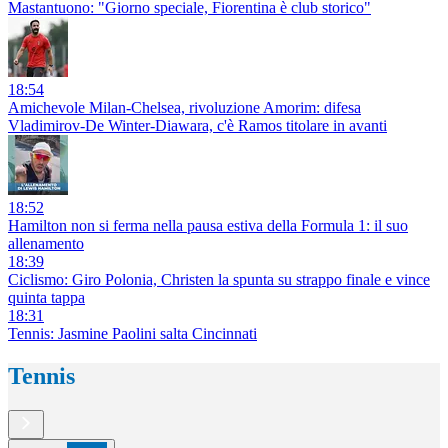
Mastantuono: "Giorno speciale, Fiorentina è club storico"
18:54
Amichevole Milan-Chelsea, rivoluzione Amorim: difesa
Vladimirov-De Winter-Diawara, c'è Ramos titolare in avanti
18:52
Hamilton non si ferma nella pausa estiva della Formula 1: il suo
allenamento
18:39
Ciclismo: Giro Polonia, Christen la spunta su strappo finale e vince
quinta tappa
18:31
Tennis: Jasmine Paolini salta Cincinnati
Tennis