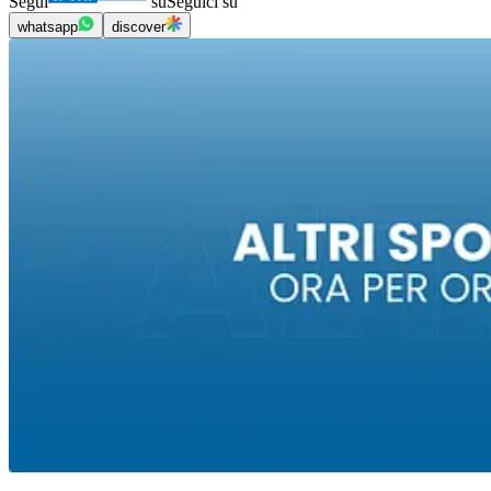
Segui
su
Seguici su
whatsapp
discover