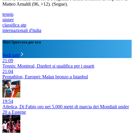
Matteo Arnaldi (96, +12). (Segue).
tennis
sinner
classifica atp
internazionali d'italia
Altri Sport ora per ora
Vedi tutti
21:09
Tennis: Montreal, Darderi si qualifica per i quarti
21:04
Pentathlon, Europei: Malan bronzo a Istanbul
19:54
Atletica, Di Fabio oro nei 5.000 metri di marcia dei Mondiali under
20 a Eugene