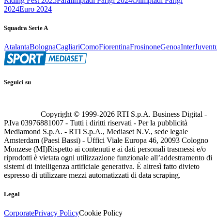
Riding Fest 2025
Paralimpiadi Parigi 2024
Olimpiadi Parigi
2024
Euro 2024
Squadra Serie A
Atalanta
Bologna
Cagliari
Como
Fiorentina
Frosinone
Genoa
Inter
Juvent
Seguici su
Copyright © 1999-
2026
RTI S.p.A. Business Digital -
P.Iva 03976881007 - Tutti i diritti riservati - Per la pubblicità
Mediamond S.p.A. - RTI S.p.A., Mediaset N.V., sede legale
Amsterdam (Paesi Bassi) - Uffici Viale Europa 46, 20093 Cologno
Monzese (MI)
Rispetto ai contenuti e ai dati personali trasmessi e/o
riprodotti è vietata ogni utilizzazione funzionale all’addestramento di
sistemi di intelligenza artificiale generativa. È altresì fatto divieto
espresso di utilizzare mezzi automatizzati di data scraping.
Legal
Corporate
Privacy Policy
Cookie Policy