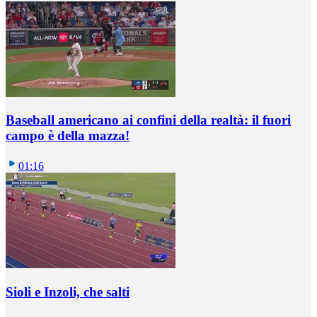
Baseball americano ai confini della realtà: il fuori
campo è della mazza!
01:16
Sioli e Inzoli, che salti