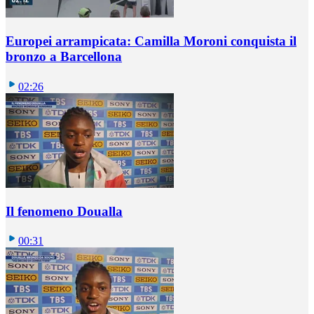
Europei arrampicata: Camilla Moroni conquista il
bronzo a Barcellona
02:26
Il fenomeno Doualla
00:31