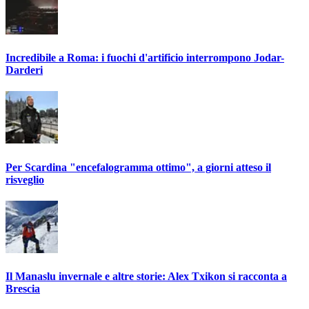
Incredibile a Roma: i fuochi d'artificio interrompono Jodar-
Darderi
Per Scardina "encefalogramma ottimo", a giorni atteso il
risveglio
Il Manaslu invernale e altre storie: Alex Txikon si racconta a
Brescia