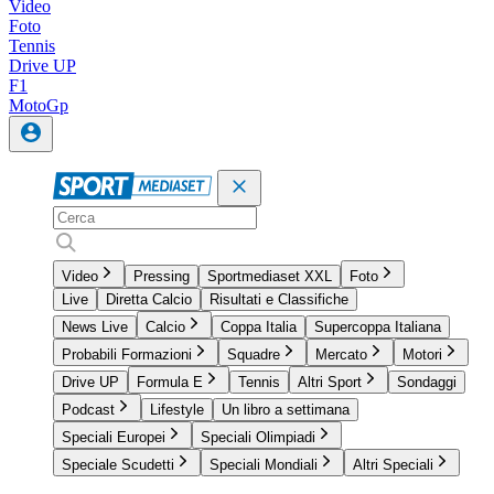
Video
Foto
Tennis
Drive UP
F1
MotoGp
Video
Pressing
Sportmediaset XXL
Foto
Live
Diretta Calcio
Risultati e Classifiche
News Live
Calcio
Coppa Italia
Supercoppa Italiana
Probabili Formazioni
Squadre
Mercato
Motori
Drive UP
Formula E
Tennis
Altri Sport
Sondaggi
Podcast
Lifestyle
Un libro a settimana
Speciali Europei
Speciali Olimpiadi
Speciale Scudetti
Speciali Mondiali
Altri Speciali