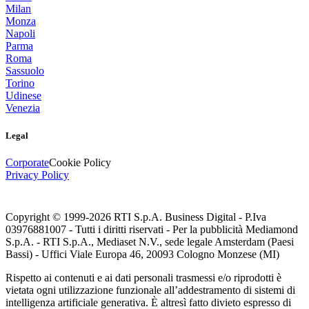
Milan
Monza
Napoli
Parma
Roma
Sassuolo
Torino
Udinese
Venezia
Legal
Corporate
Cookie Policy
Privacy Policy
Copyright © 1999-
2026
RTI S.p.A. Business Digital - P.Iva
03976881007 - Tutti i diritti riservati - Per la pubblicità Mediamond
S.p.A. - RTI S.p.A., Mediaset N.V., sede legale Amsterdam (Paesi
Bassi) - Uffici Viale Europa 46, 20093 Cologno Monzese (MI)
Rispetto ai contenuti e ai dati personali trasmessi e/o riprodotti è
vietata ogni utilizzazione funzionale all’addestramento di sistemi di
intelligenza artificiale generativa. È altresì fatto divieto espresso di