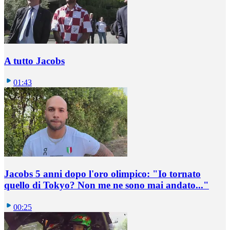
A tutto Jacobs
01:43
Jacobs 5 anni dopo l'oro olimpico: "Io tornato
quello di Tokyo? Non me ne sono mai andato..."
00:25