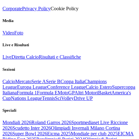
Corporate
Privacy Policy
Cookie Policy
Media
Video
Foto
Live e Risultati
Live
Diretta Calcio
Risultati e Classifiche
Sezioni
Calcio
Mercato
Serie A
Serie B
Coppa Italia
Champions
League
Europa League
Conference League
Calcio Estero
Supercoppa
Italiana
Formula 1
Formula E
MotoGP
Altri Motori
Basket
America's
Cup
Nations League
Tennis
Sci
Volley
Drive UP
Speciali
Mondiali 2026
Roland Garros 2026
Sportmediaset Live Riccione
2026
Scudetto Inter 2026
Olimpiadi Invernali Milano Cortina
2026
Super Bowl 2026
Eicma 2025
Mondiale per club 2025
EICMA