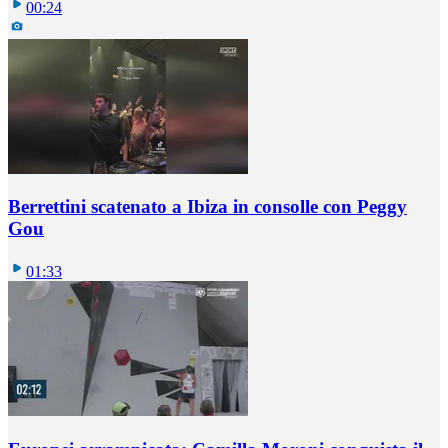
00:24
Berrettini scatenato a Ibiza in consolle con Peggy
Gou
01:33