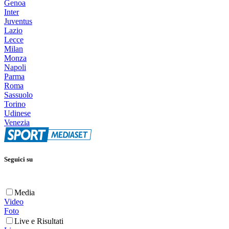
Genoa
Inter
Juventus
Lazio
Lecce
Milan
Monza
Napoli
Parma
Roma
Sassuolo
Torino
Udinese
Venezia
Seguici su
Media
Video
Foto
Live e Risultati