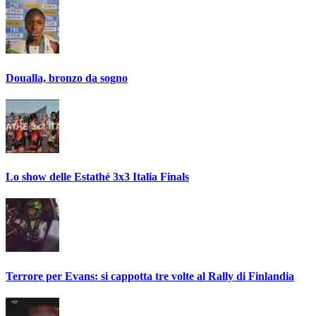
Doualla, bronzo da sogno
Lo show delle Estathé 3x3 Italia Finals
Terrore per Evans: si cappotta tre volte al Rally di Finlandia