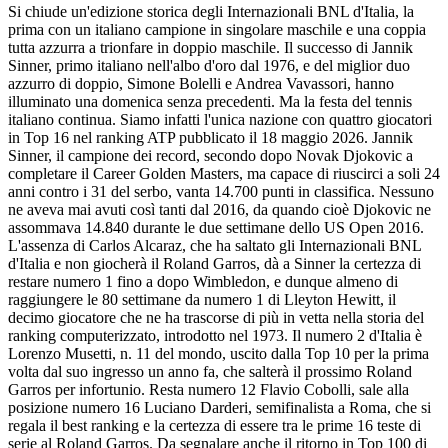
Si chiude un'edizione storica degli Internazionali BNL d'Italia, la
prima con un italiano campione in singolare maschile e una coppia
tutta azzurra a trionfare in doppio maschile. Il successo di Jannik
Sinner, primo italiano nell'albo d'oro dal 1976, e del miglior duo
azzurro di doppio, Simone Bolelli e Andrea Vavassori, hanno
illuminato una domenica senza precedenti. Ma la festa del tennis
italiano continua. Siamo infatti l'unica nazione con quattro giocatori
in Top 16 nel ranking ATP pubblicato il 18 maggio 2026. Jannik
Sinner, il campione dei record, secondo dopo Novak Djokovic a
completare il Career Golden Masters, ma capace di riuscirci a soli 24
anni contro i 31 del serbo, vanta 14.700 punti in classifica. Nessuno
ne aveva mai avuti così tanti dal 2016, da quando cioè Djokovic ne
assommava 14.840 durante le due settimane dello US Open 2016.
L'assenza di Carlos Alcaraz, che ha saltato gli Internazionali BNL
d'Italia e non giocherà il Roland Garros, dà a Sinner la certezza di
restare numero 1 fino a dopo Wimbledon, e dunque almeno di
raggiungere le 80 settimane da numero 1 di Lleyton Hewitt, il
decimo giocatore che ne ha trascorse di più in vetta nella storia del
ranking computerizzato, introdotto nel 1973. Il numero 2 d'Italia è
Lorenzo Musetti, n. 11 del mondo, uscito dalla Top 10 per la prima
volta dal suo ingresso un anno fa, che salterà il prossimo Roland
Garros per infortunio. Resta numero 12 Flavio Cobolli, sale alla
posizione numero 16 Luciano Darderi, semifinalista a Roma, che si
regala il best ranking e la certezza di essere tra le prime 16 teste di
serie al Roland Garros. Da segnalare anche il ritorno in Top 100 di