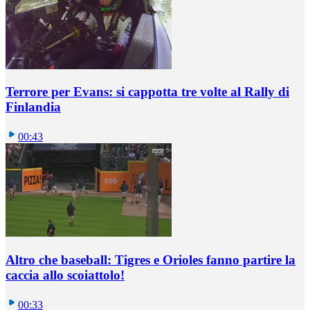
Terrore per Evans: si cappotta tre volte al Rally di
Finlandia
00:43
Altro che baseball: Tigres e Orioles fanno partire la
caccia allo scoiattolo!
00:33