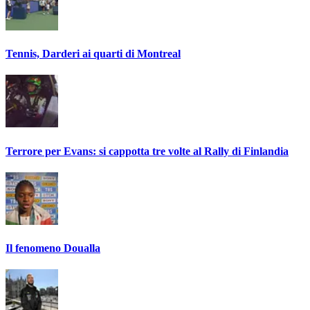
Tennis, Darderi ai quarti di Montreal
Terrore per Evans: si cappotta tre volte al Rally di Finlandia
Il fenomeno Doualla