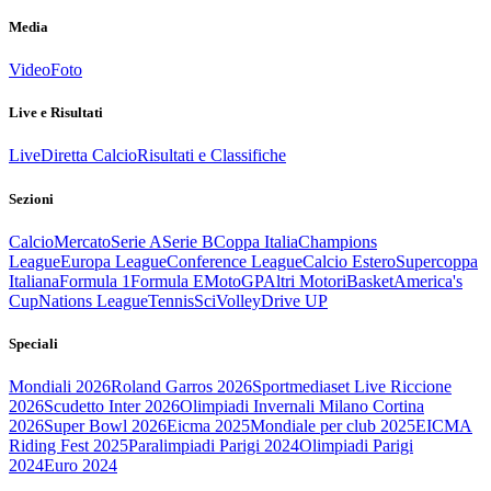
Media
Video
Foto
Live e Risultati
Live
Diretta Calcio
Risultati e Classifiche
Sezioni
Calcio
Mercato
Serie A
Serie B
Coppa Italia
Champions
League
Europa League
Conference League
Calcio Estero
Supercoppa
Italiana
Formula 1
Formula E
MotoGP
Altri Motori
Basket
America's
Cup
Nations League
Tennis
Sci
Volley
Drive UP
Speciali
Mondiali 2026
Roland Garros 2026
Sportmediaset Live Riccione
2026
Scudetto Inter 2026
Olimpiadi Invernali Milano Cortina
2026
Super Bowl 2026
Eicma 2025
Mondiale per club 2025
EICMA
Riding Fest 2025
Paralimpiadi Parigi 2024
Olimpiadi Parigi
2024
Euro 2024