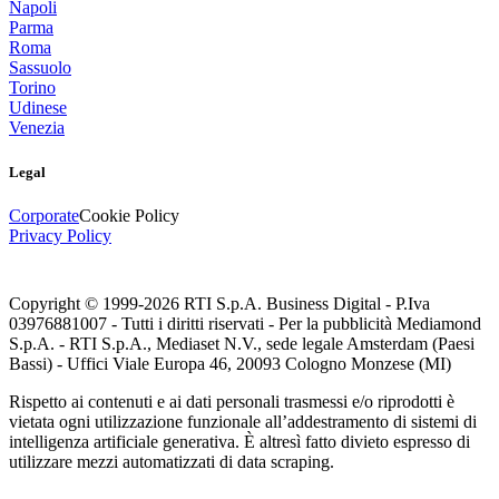
Napoli
Parma
Roma
Sassuolo
Torino
Udinese
Venezia
Legal
Corporate
Cookie Policy
Privacy Policy
Copyright © 1999-
2026
RTI S.p.A. Business Digital - P.Iva
03976881007 - Tutti i diritti riservati - Per la pubblicità Mediamond
S.p.A. - RTI S.p.A., Mediaset N.V., sede legale Amsterdam (Paesi
Bassi) - Uffici Viale Europa 46, 20093 Cologno Monzese (MI)
Rispetto ai contenuti e ai dati personali trasmessi e/o riprodotti è
vietata ogni utilizzazione funzionale all’addestramento di sistemi di
intelligenza artificiale generativa. È altresì fatto divieto espresso di
utilizzare mezzi automatizzati di data scraping.