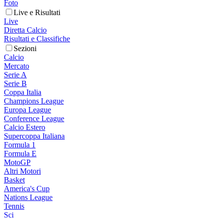
Foto
Live e Risultati
Live
Diretta Calcio
Risultati e Classifiche
Sezioni
Calcio
Mercato
Serie A
Serie B
Coppa Italia
Champions League
Europa League
Conference League
Calcio Estero
Supercoppa Italiana
Formula 1
Formula E
MotoGP
Altri Motori
Basket
America's Cup
Nations League
Tennis
Sci