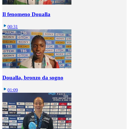
Il fenomeno Doualla
00:31
Doualla, bronzo da sogno
01:09