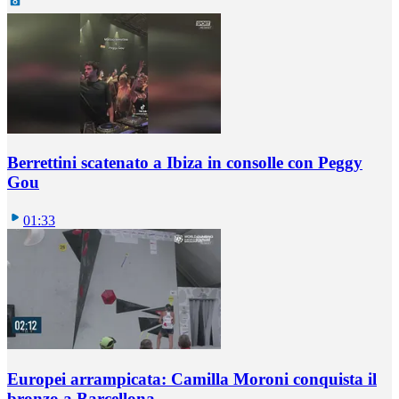
Berrettini scatenato a Ibiza in consolle con Peggy
Gou
01:33
Europei arrampicata: Camilla Moroni conquista il
bronzo a Barcellona