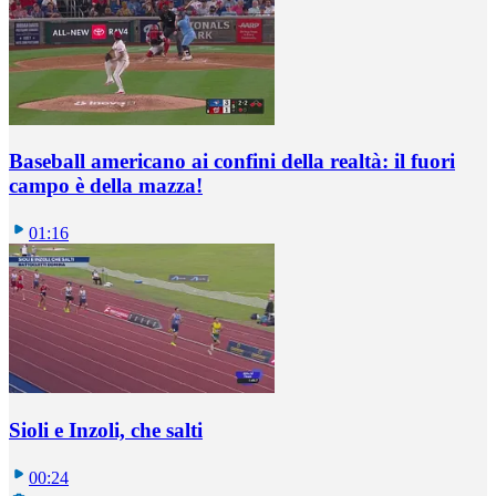
Baseball americano ai confini della realtà: il fuori
campo è della mazza!
01:16
Sioli e Inzoli, che salti
00:24