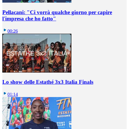
Pellacani: "Ci vorrà qualche giorno per capire
l'impresa che ho fatto"
00:26
Lo show delle Estathé 3x3 Italia Finals
01:14