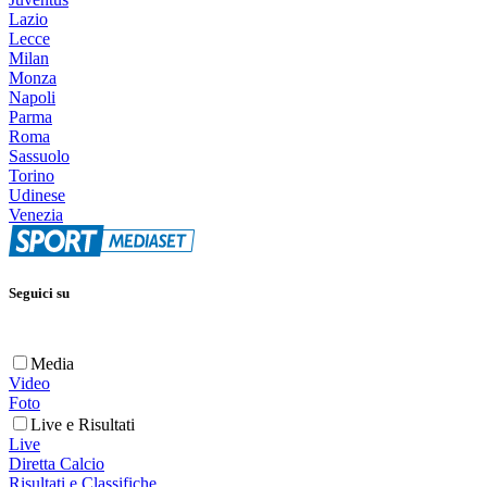
Lazio
Lecce
Milan
Monza
Napoli
Parma
Roma
Sassuolo
Torino
Udinese
Venezia
Seguici su
Media
Video
Foto
Live e Risultati
Live
Diretta Calcio
Risultati e Classifiche