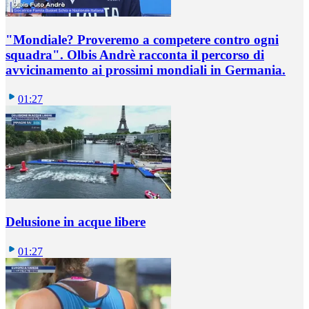
"Mondiale? Proveremo a competere contro ogni
squadra". Olbis Andrè racconta il percorso di
avvicinamento ai prossimi mondiali in Germania.
01:27
Delusione in acque libere
01:27