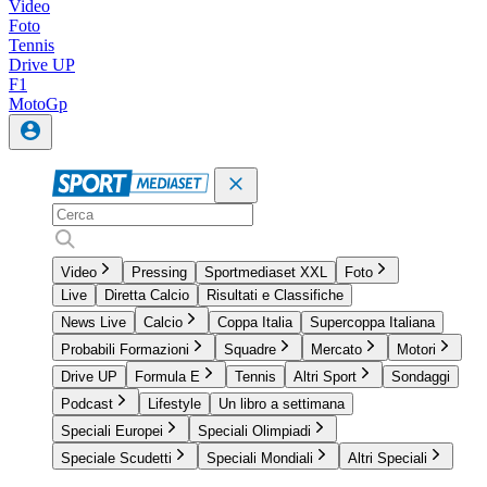
Video
Foto
Tennis
Drive UP
F1
MotoGp
Video
Pressing
Sportmediaset XXL
Foto
Live
Diretta Calcio
Risultati e Classifiche
News Live
Calcio
Coppa Italia
Supercoppa Italiana
Probabili Formazioni
Squadre
Mercato
Motori
Drive UP
Formula E
Tennis
Altri Sport
Sondaggi
Podcast
Lifestyle
Un libro a settimana
Speciali Europei
Speciali Olimpiadi
Speciale Scudetti
Speciali Mondiali
Altri Speciali