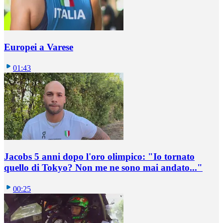
Europei a Varese
01:43
Jacobs 5 anni dopo l'oro olimpico: "Io tornato
quello di Tokyo? Non me ne sono mai andato..."
00:25