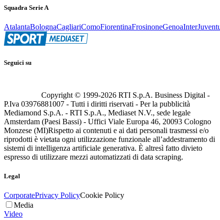
Squadra Serie A
Atalanta
Bologna
Cagliari
Como
Fiorentina
Frosinone
Genoa
Inter
Juvent
Seguici su
Copyright © 1999-
2026
RTI S.p.A. Business Digital -
P.Iva 03976881007 - Tutti i diritti riservati - Per la pubblicità
Mediamond S.p.A. - RTI S.p.A., Mediaset N.V., sede legale
Amsterdam (Paesi Bassi) - Uffici Viale Europa 46, 20093 Cologno
Monzese (MI)
Rispetto ai contenuti e ai dati personali trasmessi e/o
riprodotti è vietata ogni utilizzazione funzionale all’addestramento di
sistemi di intelligenza artificiale generativa. È altresì fatto divieto
espresso di utilizzare mezzi automatizzati di data scraping.
Legal
Corporate
Privacy Policy
Cookie Policy
Media
Video