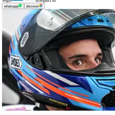
Segui
su
Seguici su
whatsapp
discover