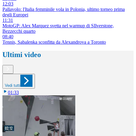
12:03
Pallavolo: l'Italia femminile vola in Polonia, ultimo torneo prima
degli Europei
11:31
MotoGP: Alex Marquez svetta nel warmup di SIlverstone,
Bezzecchi quarto
08:40
Tennis, Sabalenka sconfitta da Alexandrova a Toronto
Ultimi video
Vedi tutti
01:33