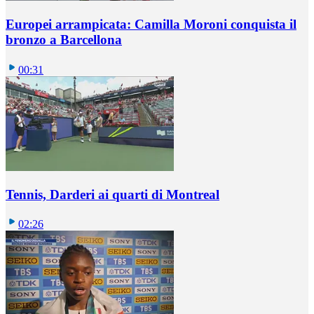
Europei arrampicata: Camilla Moroni conquista il
bronzo a Barcellona
00:31
Tennis, Darderi ai quarti di Montreal
02:26