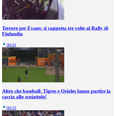
Terrore per Evans: si cappotta tre volte al Rally di
Finlandia
00:43
Altro che baseball: Tigres e Orioles fanno partire la
caccia allo scoiattolo!
00:33