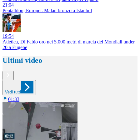
21:04
Pentathlon, Europei: Malan bronzo a Istanbul
19:54
Atletica, Di Fabio oro nei 5.000 metri di marcia dei Mondiali under
20 a Eugene
Ultimi video
Vedi tutti
01:33