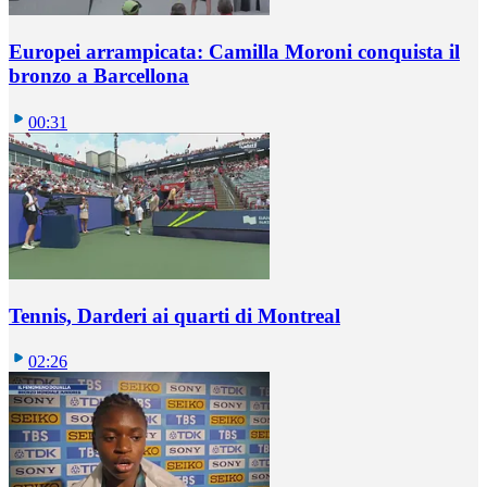
Europei arrampicata: Camilla Moroni conquista il
bronzo a Barcellona
00:31
Tennis, Darderi ai quarti di Montreal
02:26