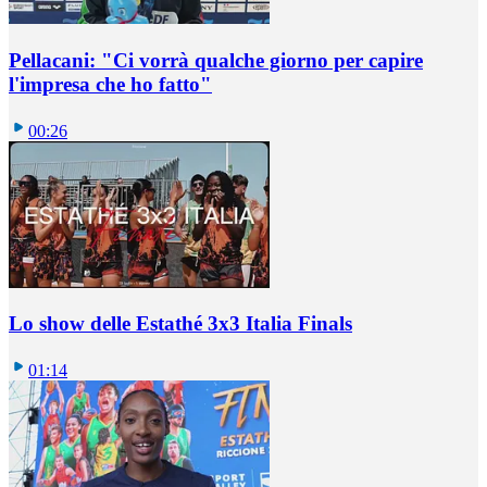
Pellacani: "Ci vorrà qualche giorno per capire
l'impresa che ho fatto"
00:26
Lo show delle Estathé 3x3 Italia Finals
01:14