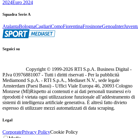
2024
Euro 2024
Squadra Serie A
Atalanta
Bologna
Cagliari
Como
Fiorentina
Frosinone
Genoa
Inter
Juvent
Seguici su
Copyright © 1999-
2026
RTI S.p.A. Business Digital -
P.Iva 03976881007 - Tutti i diritti riservati - Per la pubblicità
Mediamond S.p.A. - RTI S.p.A., Mediaset N.V., sede legale
Amsterdam (Paesi Bassi) - Uffici Viale Europa 46, 20093 Cologno
Monzese (MI)
Rispetto ai contenuti e ai dati personali trasmessi e/o
riprodotti è vietata ogni utilizzazione funzionale all’addestramento di
sistemi di intelligenza artificiale generativa. È altresì fatto divieto
espresso di utilizzare mezzi automatizzati di data scraping.
Legal
Corporate
Privacy Policy
Cookie Policy