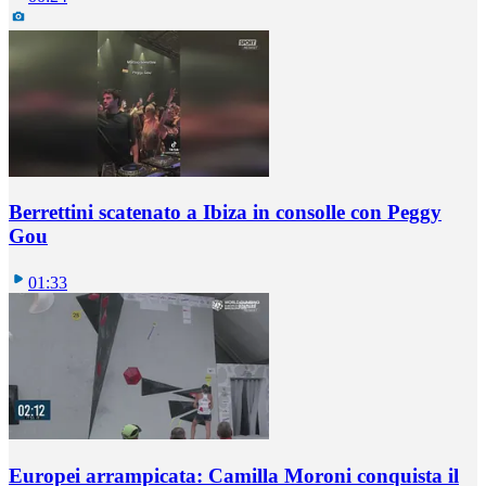
Berrettini scatenato a Ibiza in consolle con Peggy
Gou
01:33
Europei arrampicata: Camilla Moroni conquista il