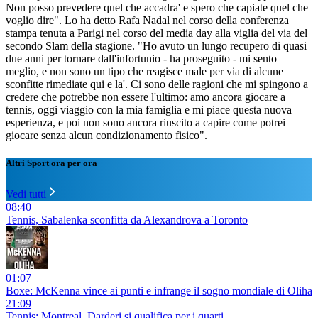
Non posso prevedere quel che accadra' e spero che capiate quel che
voglio dire". Lo ha detto Rafa Nadal nel corso della conferenza
stampa tenuta a Parigi nel corso del media day alla viglia del via del
secondo Slam della stagione. "Ho avuto un lungo recupero di quasi
due anni per tornare dall'infortunio - ha proseguito - mi sento
meglio, e non sono un tipo che reagisce male per via di alcune
sconfitte rimediate qui e la'. Ci sono delle ragioni che mi spingono a
credere che potrebbe non essere l'ultimo: amo ancora giocare a
tennis, oggi viaggio con la mia famiglia e mi piace questa nuova
esperienza, e poi non sono ancora riuscito a capire come potrei
giocare senza alcun condizionamento fisico".
Altri Sport ora per ora
Vedi tutti
08:40
Tennis, Sabalenka sconfitta da Alexandrova a Toronto
01:07
Boxe: McKenna vince ai punti e infrange il sogno mondiale di Oliha
21:09
Tennis: Montreal, Darderi si qualifica per i quarti