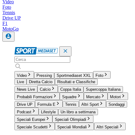
Video
Foto
Tennis
Drive UP
F1
MotoGp
Video
Pressing
Sportmediaset XXL
Foto
Live
Diretta Calcio
Risultati e Classifiche
News Live
Calcio
Coppa Italia
Supercoppa Italiana
Probabili Formazioni
Squadre
Mercato
Motori
Drive UP
Formula E
Tennis
Altri Sport
Sondaggi
Podcast
Lifestyle
Un libro a settimana
Speciali Europei
Speciali Olimpiadi
Speciale Scudetti
Speciali Mondiali
Altri Speciali