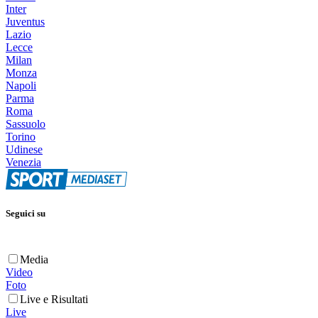
Inter
Juventus
Lazio
Lecce
Milan
Monza
Napoli
Parma
Roma
Sassuolo
Torino
Udinese
Venezia
Seguici su
Media
Video
Foto
Live e Risultati
Live