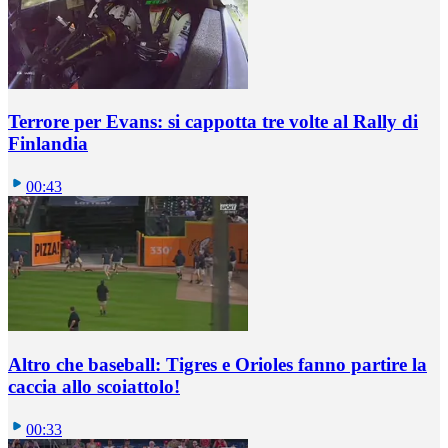
Terrore per Evans: si cappotta tre volte al Rally di
Finlandia
00:43
Altro che baseball: Tigres e Orioles fanno partire la
caccia allo scoiattolo!
00:33