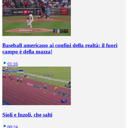
Baseball americano ai confini della realtà: il fuori
campo è della mazza!
01:16
Sioli e Inzoli, che salti
00:24