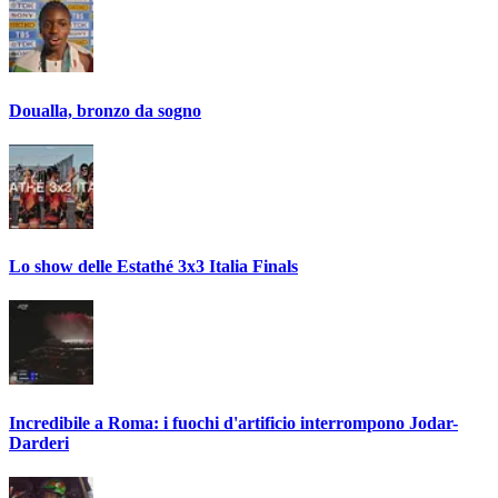
Doualla, bronzo da sogno
Lo show delle Estathé 3x3 Italia Finals
Incredibile a Roma: i fuochi d'artificio interrompono Jodar-
Darderi