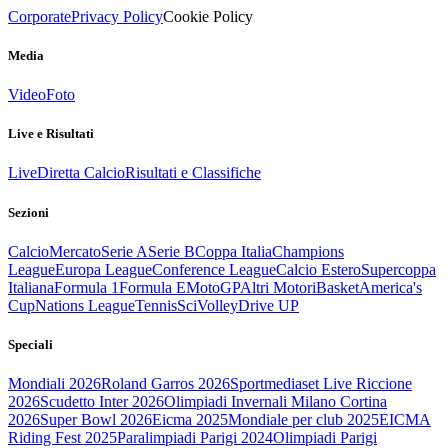
Corporate
Privacy Policy
Cookie Policy
Media
Video
Foto
Live e Risultati
Live
Diretta Calcio
Risultati e Classifiche
Sezioni
Calcio
Mercato
Serie A
Serie B
Coppa Italia
Champions
League
Europa League
Conference League
Calcio Estero
Supercoppa
Italiana
Formula 1
Formula E
MotoGP
Altri Motori
Basket
America's
Cup
Nations League
Tennis
Sci
Volley
Drive UP
Speciali
Mondiali 2026
Roland Garros 2026
Sportmediaset Live Riccione
2026
Scudetto Inter 2026
Olimpiadi Invernali Milano Cortina
2026
Super Bowl 2026
Eicma 2025
Mondiale per club 2025
EICMA
Riding Fest 2025
Paralimpiadi Parigi 2024
Olimpiadi Parigi