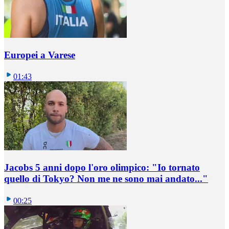
Europei a Varese
01:43
Jacobs 5 anni dopo l'oro olimpico: "Io tornato
quello di Tokyo? Non me ne sono mai andato..."
00:25