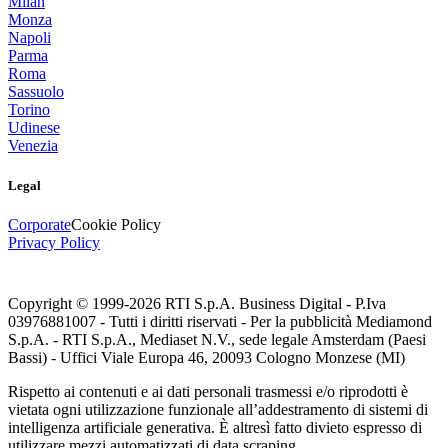
Milan
Monza
Napoli
Parma
Roma
Sassuolo
Torino
Udinese
Venezia
Legal
Corporate
Cookie Policy
Privacy Policy
Copyright © 1999-
2026
RTI S.p.A. Business Digital - P.Iva
03976881007 - Tutti i diritti riservati - Per la pubblicità Mediamond
S.p.A. - RTI S.p.A., Mediaset N.V., sede legale Amsterdam (Paesi
Bassi) - Uffici Viale Europa 46, 20093 Cologno Monzese (MI)
Rispetto ai contenuti e ai dati personali trasmessi e/o riprodotti è
vietata ogni utilizzazione funzionale all’addestramento di sistemi di
intelligenza artificiale generativa. È altresì fatto divieto espresso di
utilizzare mezzi automatizzati di data scraping.