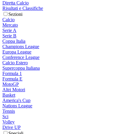
Diretta Calcio
Risultati e Classifiche
Sezioni
Calcio
Mercato
Serie A
Serie B
Coppa Italia
Champions League
Europa League
Conference League
Calcio Estero
Supercoppa Italiana
Formula 1
Formula E
MotoGP
Altri Motori
Basket
America's Cup
Nations League
Tennis
Sci
Volley
Drive UP
Speciali