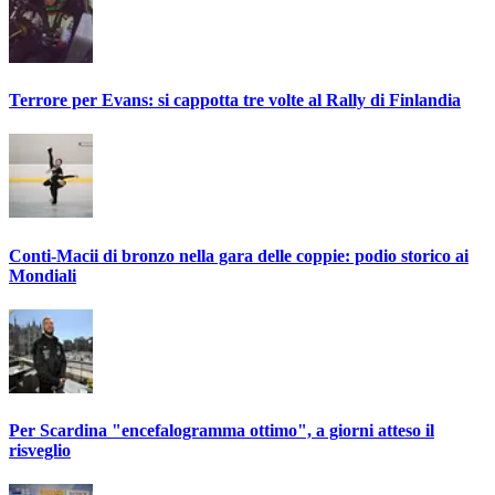
Terrore per Evans: si cappotta tre volte al Rally di Finlandia
Conti-Macii di bronzo nella gara delle coppie: podio storico ai
Mondiali
Per Scardina "encefalogramma ottimo", a giorni atteso il
risveglio