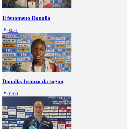
Il fenomeno Doualla
00:31
Doualla, bronzo da sogno
01:09