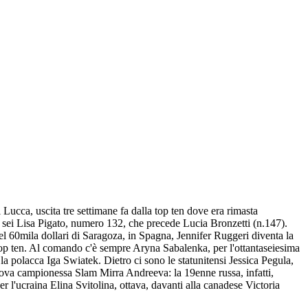
ucca, uscita tre settimane fa dalla top ten dove era rimasta
le sei Lisa Pigato, numero 132, che precede Lucia Bronzetti (n.147).
el 60mila dollari di Saragoza, in Spagna, Jennifer Ruggeri diventa la
 top ten. Al comando c'è sempre Aryna Sabalenka, per l'ottantaseiesima
a polacca Iga Swiatek. Dietro ci sono le statunitensi Jessica Pegula,
nuova campionessa Slam Mirra Andreeva: la 19enne russa, infatti,
 l'ucraina Elina Svitolina, ottava, davanti alla canadese Victoria