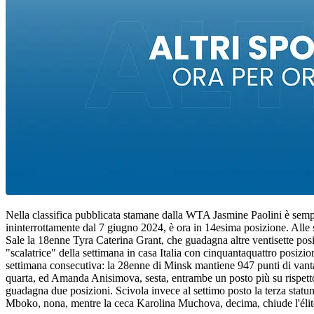
Nella classifica pubblicata stamane dalla WTA Jasmine Paolini è sempre
ininterrottamente dal 7 giugno 2024, è ora in 14esima posizione. Alle s
Sale la 18enne Tyra Caterina Grant, che guadagna altre ventisette posi
"scalatrice" della settimana in casa Italia con cinquantaquattro posi
settimana consecutiva: la 28enne di Minsk mantiene 947 punti di vantag
quarta, ed Amanda Anisimova, sesta, entrambe un posto più su rispetto 
guadagna due posizioni. Scivola invece al settimo posto la terza statun
Mboko, nona, mentre la ceca Karolina Muchova, decima, chiude l'élit