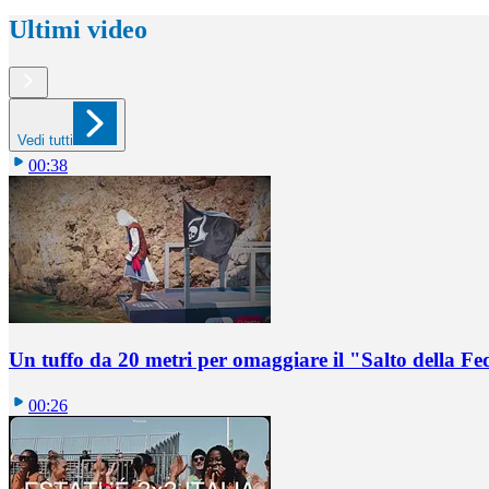
Ultimi video
Vedi tutti
00:38
Un tuffo da 20 metri per omaggiare il "Salto della Fe
00:26