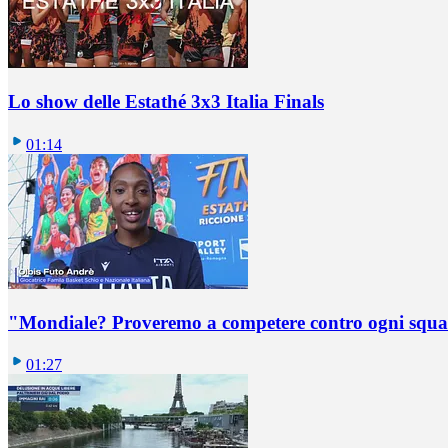
Lo show delle Estathé 3x3 Italia Finals
01:14
"Mondiale? Proveremo a competere contro ogni squadr
01:27