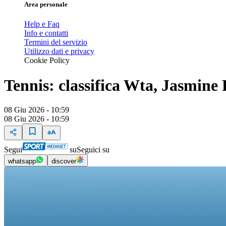
Area personale
Help e Faq
Info e contatti
Termini del servizio
Utilizzo dati e privacy
Cookie Policy
Tennis: classifica Wta, Jasmine 
08 Giu 2026 - 10:59
08 Giu 2026 - 10:59
Segui
su
Seguici su
whatsapp
discover