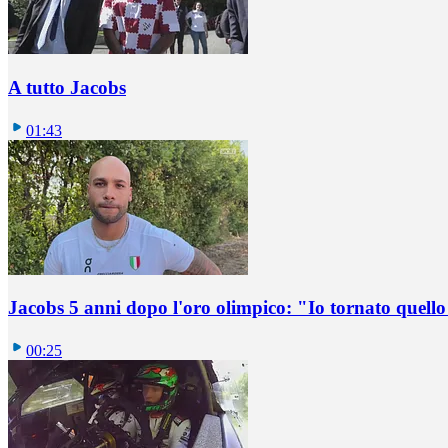
A tutto Jacobs
01:43
Jacobs 5 anni dopo l'oro olimpico: "Io tornato quel
00:25