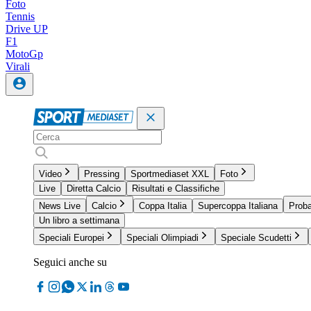
Foto
Tennis
Drive UP
F1
MotoGp
Virali
Video
Pressing
Sportmediaset XXL
Foto
Live
Diretta Calcio
Risultati e Classifiche
News Live
Calcio
Coppa Italia
Supercoppa Italiana
Proba
Un libro a settimana
Speciali Europei
Speciali Olimpiadi
Speciale Scudetti
Seguici anche su