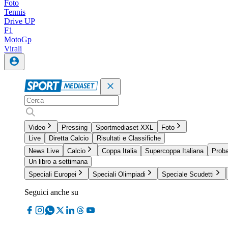
Foto
Tennis
Drive UP
F1
MotoGp
Virali
Video
Pressing
Sportmediaset XXL
Foto
Live
Diretta Calcio
Risultati e Classifiche
News Live
Calcio
Coppa Italia
Supercoppa Italiana
Proba
Un libro a settimana
Speciali Europei
Speciali Olimpiadi
Speciale Scudetti
Seguici anche su