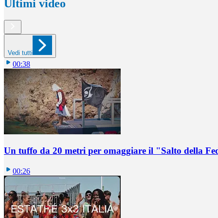
Ultimi video
Vedi tutti
00:38
Un tuffo da 20 metri per omaggiare il "Salto della Fe
00:26