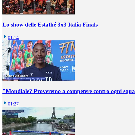
Lo show delle Estathé 3x3 Italia Finals
01:14
"Mondiale? Proveremo a competere contro ogni squadr
01:27