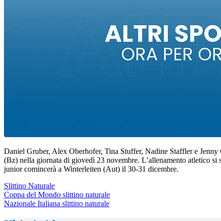
Daniel Gruber, Alex Oberhofer, Tina Stuffer, Nadine Staffler e Jenny C
(Bz) nella giornata di giovedì 23 novembre. L’allenamento atletico 
junior comincerà a Winterleiten (Aut) il 30-31 dicembre.
Slittino Naturale
Coppa del Mondo slittino naturale
Nazionale Italiana slittino naturale