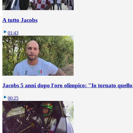
A tutto Jacobs
01:43
Jacobs 5 anni dopo l'oro olimpico: "Io tornato quel
00:25