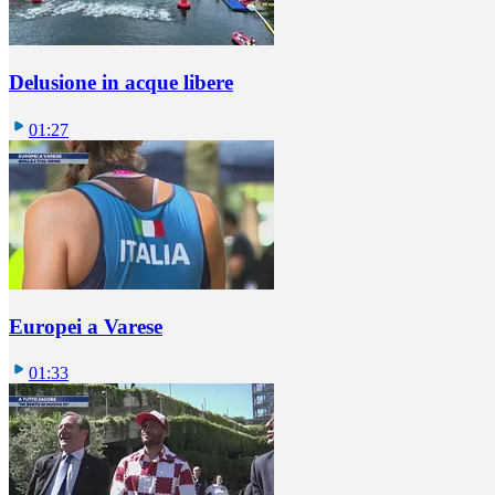
Delusione in acque libere
01:27
Europei a Varese
01:33