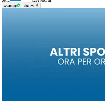
Segui
su
Seguici su
whatsapp
discover