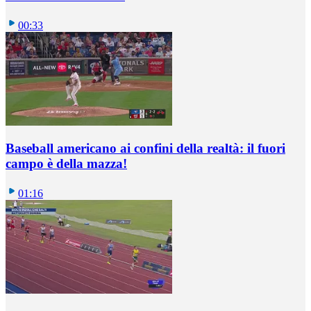
00:33
Baseball americano ai confini della realtà: il fuori
campo è della mazza!
01:16