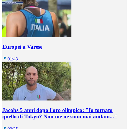
Europei a Varese
01:43
Jacobs 5 anni dopo l'oro olimpico: "Io tornato
quello di Tokyo? Non me ne sono mai andato..."
00:25