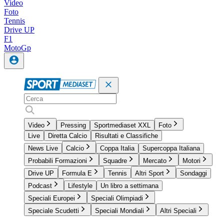
Video
Foto
Tennis
Drive UP
F1
MotoGp
Video
Pressing
Sportmediaset XXL
Foto
Live
Diretta Calcio
Risultati e Classifiche
News Live
Calcio
Coppa Italia
Supercoppa Italiana
Probabili Formazioni
Squadre
Mercato
Motori
Drive UP
Formula E
Tennis
Altri Sport
Sondaggi
Podcast
Lifestyle
Un libro a settimana
Speciali Europei
Speciali Olimpiadi
Speciale Scudetti
Speciali Mondiali
Altri Speciali