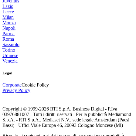
Juventus
Lazio
Lecce
Milan
Monza
Napoli
Parma
Roma
Sassuolo
Torino
Udinese
Venezia
Legal
Corporate
Cookie Policy
Privacy Policy
Copyright © 1999-
2026
RTI S.p.A. Business Digital - P.Iva
03976881007 - Tutti i diritti riservati - Per la pubblicità Mediamond
S.p.A. - RTI S.p.A., Mediaset N.V., sede legale Amsterdam (Paesi
Bassi) - Uffici Viale Europa 46, 20093 Cologno Monzese (MI)
Rispetto ai contenuti e ai dati personali trasmessi e/o riprodotti è