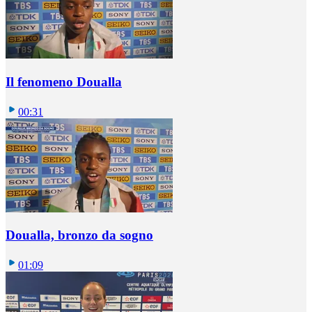
Il fenomeno Doualla
00:31
Doualla, bronzo da sogno
01:09