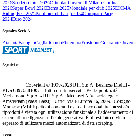
2026
Scudetto Inter 2026
Olimpiadi Invernali Milano Cortina
2026
Super Bowl 2026
Eicma 2025
Mondiale per club 2025
EICMA
Riding Fest 2025
Paralimpiadi Parigi 2024
Olimpiadi Parigi
2024
Euro 2024
Squadra Serie A
Atalanta
Bologna
Cagliari
Como
Fiorentina
Frosinone
Genoa
Inter
Juvent
Seguici su
Copyright © 1999-
2026
RTI S.p.A. Business Digital -
P.Iva 03976881007 - Tutti i diritti riservati - Per la pubblicità
Mediamond S.p.A. - RTI S.p.A., Mediaset N.V., sede legale
Amsterdam (Paesi Bassi) - Uffici Viale Europa 46, 20093 Cologno
Monzese (MI)
Rispetto ai contenuti e ai dati personali trasmessi e/o
riprodotti è vietata ogni utilizzazione funzionale all’addestramento di
sistemi di intelligenza artificiale generativa. È altresì fatto divieto
espresso di utilizzare mezzi automatizzati di data scraping.
Legal