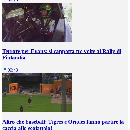
Terrore per Evans: si cappotta tre volte al Rally di
Finlandia
00:43
Altro che baseball: Tigres e Orioles fanno partire la
caccia allo scoiattolo!