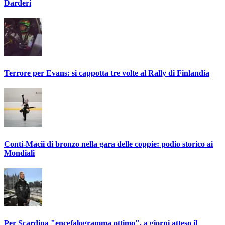
Darderi
Terrore per Evans: si cappotta tre volte al Rally di Finlandia
Conti-Macii di bronzo nella gara delle coppie: podio storico ai
Mondiali
Per Scardina "encefalogramma ottimo", a giorni atteso il