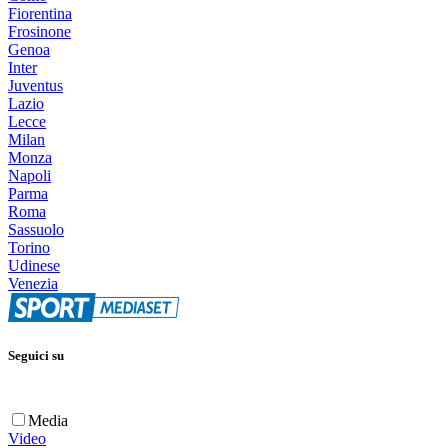
Fiorentina
Frosinone
Genoa
Inter
Juventus
Lazio
Lecce
Milan
Monza
Napoli
Parma
Roma
Sassuolo
Torino
Udinese
Venezia
Seguici su
Media
Video