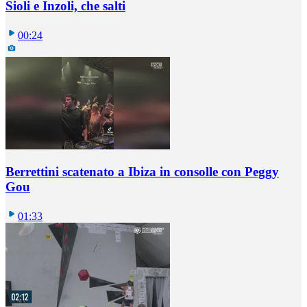
Sioli e Inzoli, che salti
00:24
Berrettini scatenato a Ibiza in consolle con Peggy
Gou
01:33