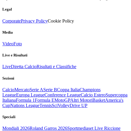
Legal
Corporate
Privacy Policy
Cookie Policy
Media
Video
Foto
Live e Risultati
Live
Diretta Calcio
Risultati e Classifiche
Sezioni
Calcio
Mercato
Serie A
Serie B
Coppa Italia
Champions
League
Europa League
Conference League
Calcio Estero
Supercoppa
Italiana
Formula 1
Formula E
MotoGP
Altri Motori
Basket
America's
Cup
Nations League
Tennis
Sci
Volley
Drive UP
Speciali
Mondiali 2026
Roland Garros 2026
Sportmediaset Live Riccione