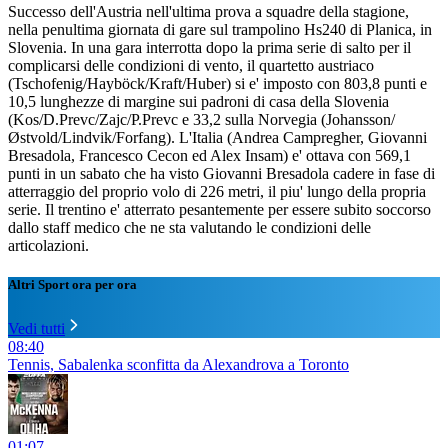
Successo dell'Austria nell'ultima prova a squadre della stagione,
nella penultima giornata di gare sul trampolino Hs240 di Planica, in
Slovenia. In una gara interrotta dopo la prima serie di salto per il
complicarsi delle condizioni di vento, il quartetto austriaco
(Tschofenig/Hayböck/Kraft/Huber) si e' imposto con 803,8 punti e
10,5 lunghezze di margine sui padroni di casa della Slovenia
(Kos/D.Prevc/Zajc/P.Prevc e 33,2 sulla Norvegia (Johansson/
Østvold/Lindvik/Forfang). L'Italia (Andrea Campregher, Giovanni
Bresadola, Francesco Cecon ed Alex Insam) e' ottava con 569,1
punti in un sabato che ha visto Giovanni Bresadola cadere in fase di
atterraggio del proprio volo di 226 metri, il piu' lungo della propria
serie. Il trentino e' atterrato pesantemente per essere subito soccorso
dallo staff medico che ne sta valutando le condizioni delle
articolazioni.
Altri Sport ora per ora
Vedi tutti
08:40
Tennis, Sabalenka sconfitta da Alexandrova a Toronto
01:07