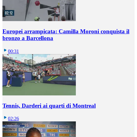
Europei arrampicata: Camilla Moroni conquista il
bronzo a Barcellona
00:31
Tennis, Darderi ai quarti di Montreal
02:26