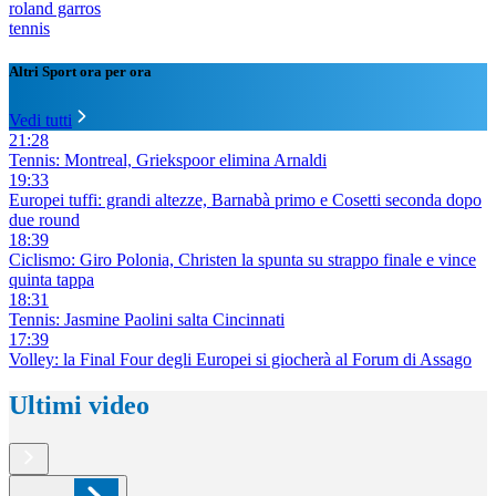
roland garros
tennis
Altri Sport ora per ora
Vedi tutti
21:28
Tennis: Montreal, Griekspoor elimina Arnaldi
19:33
Europei tuffi: grandi altezze, Barnabà primo e Cosetti seconda dopo
due round
18:39
Ciclismo: Giro Polonia, Christen la spunta su strappo finale e vince
quinta tappa
18:31
Tennis: Jasmine Paolini salta Cincinnati
17:39
Volley: la Final Four degli Europei si giocherà al Forum di Assago
Ultimi video