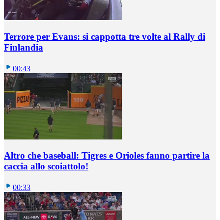
Terrore per Evans: si cappotta tre volte al Rally di
Finlandia
00:43
Altro che baseball: Tigres e Orioles fanno partire la
caccia allo scoiattolo!
00:33