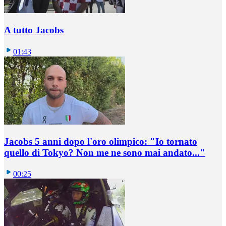
A tutto Jacobs
01:43
Jacobs 5 anni dopo l'oro olimpico: "Io tornato
quello di Tokyo? Non me ne sono mai andato..."
00:25