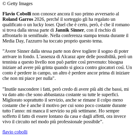
© Getty Images
Flavio Cobolli
non conosce ancora il suo primo avversario al
Roland Garros
2026, perché il sorteggio gli ha regalato un
qualificato o un lucky loser. Quel che è certo, però, è che il romano
si trova dalla stessa parte di
Jannik Sinner
, con il rischio di
affrontarlo in semifinale. Nella conferenza stampa tenuta durante il
Media Day, l'azzurro ha toccato proprio questo tema.
”Avere Sinner dalla stessa parte non deve togliere il sogno di poter
arrivare in fondo. L’assenza di Alcaraz apre delle possibilità, però un
tennista a questo livello non può partire così prevenuto: bisogna
iniziare ad avere più grinta quando si gioca contro giocatori così. Un
conto è perdere in campo, un altro è perdere ancor prima di iniziare
che non mi piace per nulla".
”Inutile nascondere i fatti, però credo di avere più alti che bassi, mi
va dato atto che sono abbastanza costante su tutte le superfici.
Migliorato soprattutto il servizio, anche se rimane il colpo meno
costante che è anche il motivo per cui sono poco costante durante
tutto l’anno: mi manca il servizio su più settimane. Ho sempre
sofferto il fatto di essere lontano da casa e dagli affetti, ora invece
vivo il circuito nel modo più professionale possibile”.
flavio cobolli