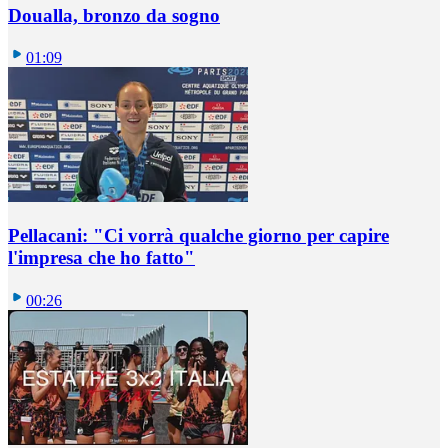
Doualla, bronzo da sogno
01:09
Pellacani: "Ci vorrà qualche giorno per capire
l'impresa che ho fatto"
00:26