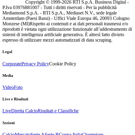
Copyright © 1999-
2026
RTI S.p.A. Business Digital -
P.Iva 03976881007 - Tutti i diritti riservati - Per la pubblicità
Mediamond S.p.A. - RTI S.p.A., Mediaset N.V., sede legale
Amsterdam (Paesi Bassi) - Uffici Viale Europa 46, 20093 Cologno
Monzese (MI)
Rispetto ai contenuti e ai dati personali trasmessi e/o
riprodotti è vietata ogni utilizzazione funzionale all’addestramento di
sistemi di intelligenza artificiale generativa. È altresì fatto divieto
espresso di utilizzare mezzi automatizzati di data scraping.
Legal
Corporate
Privacy Policy
Cookie Policy
Media
Video
Foto
Live e Risultati
Live
Diretta Calcio
Risultati e Classifiche
Sezioni
Calcio
Mercato
Serie A
Serie B
Coppa Italia
Champions