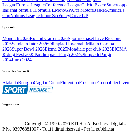
League
Europa League
Conference League
Calcio Estero
Supercoppa
Italiana
Formula 1
Formula E
MotoGP
Altri Motori
Basket
America's
Cup
Nations League
Tennis
Sci
Volley
Drive UP
Speciali
Mondiali 2026
Roland Garros 2026
Sportmediaset Live Riccione
2026
Scudetto Inter 2026
Olimpiadi Invernali Milano Cortina
2026
Super Bowl 2026
Eicma 2025
Mondiale per club 2025
EICMA
Riding Fest 2025
Paralimpiadi Parigi 2024
Olimpiadi Parigi
2024
Euro 2024
Squadra Serie A
Atalanta
Bologna
Cagliari
Como
Fiorentina
Frosinone
Genoa
Inter
Juvent
Seguici su
Copyright © 1999-
2026
RTI S.p.A. Business Digital -
P.Iva 03976881007 - Tutti i diritti riservati - Per la pubblicità