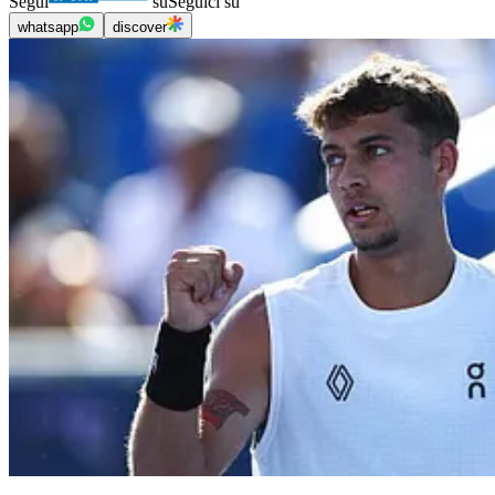
Segui
su
Seguici su
whatsapp
discover