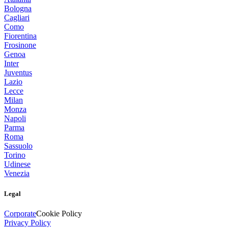
Bologna
Cagliari
Como
Fiorentina
Frosinone
Genoa
Inter
Juventus
Lazio
Lecce
Milan
Monza
Napoli
Parma
Roma
Sassuolo
Torino
Udinese
Venezia
Legal
Corporate
Cookie Policy
Privacy Policy