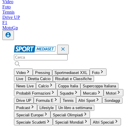
Video
Foto
Tennis
Drive UP
F1
MotoGp
Video
Pressing
Sportmediaset XXL
Foto
Live
Diretta Calcio
Risultati e Classifiche
News Live
Calcio
Coppa Italia
Supercoppa Italiana
Probabili Formazioni
Squadre
Mercato
Motori
Drive UP
Formula E
Tennis
Altri Sport
Sondaggi
Podcast
Lifestyle
Un libro a settimana
Speciali Europei
Speciali Olimpiadi
Speciale Scudetti
Speciali Mondiali
Altri Speciali