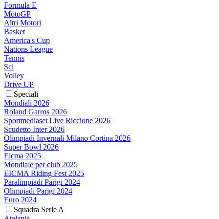
Formula E
MotoGP
Altri Motori
Basket
America's Cup
Nations League
Tennis
Sci
Volley
Drive UP
Speciali
Mondiali 2026
Roland Garros 2026
Sportmediaset Live Riccione 2026
Scudetto Inter 2026
Olimpiadi Invernali Milano Cortina 2026
Super Bowl 2026
Eicma 2025
Mondiale per club 2025
EICMA Riding Fest 2025
Paralimpiadi Parigi 2024
Olimpiadi Parigi 2024
Euro 2024
Squadra Serie A
Atalanta