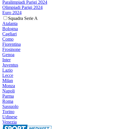
Paralimpiadi Parigi 2024
Olimpiadi Parigi 2024
Euro 2024
Squadra Serie A
Atalanta
Bologna
Cagliari
Como
Fiorentina
Frosinone
Genoa
Inter
Juventus
Lazio
Lecce
Milan
Monza
Napoli
Parma
Roma
Sassuolo
Torino
Udinese
Venezia