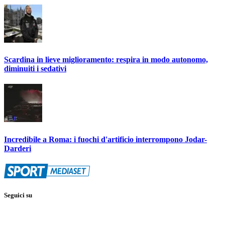
Scardina in lieve miglioramento: respira in modo autonomo,
diminuiti i sedativi
Incredibile a Roma: i fuochi d'artificio interrompono Jodar-
Darderi
Seguici su