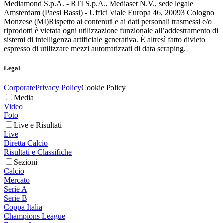
Mediamond S.p.A. - RTI S.p.A., Mediaset N.V., sede legale
Amsterdam (Paesi Bassi) - Uffici Viale Europa 46, 20093 Cologno
Monzese (MI)
Rispetto ai contenuti e ai dati personali trasmessi e/o
riprodotti è vietata ogni utilizzazione funzionale all’addestramento di
sistemi di intelligenza artificiale generativa. È altresì fatto divieto
espresso di utilizzare mezzi automatizzati di data scraping.
Legal
Corporate
Privacy Policy
Cookie Policy
Media
Video
Foto
Live e Risultati
Live
Diretta Calcio
Risultati e Classifiche
Sezioni
Calcio
Mercato
Serie A
Serie B
Coppa Italia
Champions League