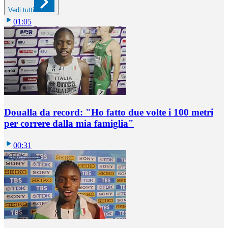
Vedi tutti
01:05
Doualla da record: "Ho fatto due volte i 100 metri
per correre dalla mia famiglia"
00:31