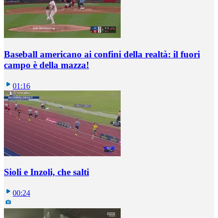
Baseball americano ai confini della realtà: il fuori
campo è della mazza!
01:16
Sioli e Inzoli, che salti
00:24