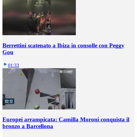
Berrettini scatenato a Ibiza in consolle con Peggy
Gou
01:33
Europei arrampicata: Camilla Moroni conquista il
bronzo a Barcellona