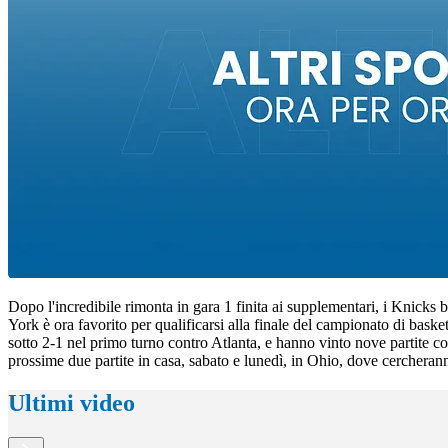
Dopo l'incredibile rimonta in gara 1 finita ai supplementari, i Knicks 
York è ora favorito per qualificarsi alla finale del campionato di bas
sotto 2-1 nel primo turno contro Atlanta, e hanno vinto nove partite c
prossime due partite in casa, sabato e lunedì, in Ohio, dove cercheran
Ultimi video