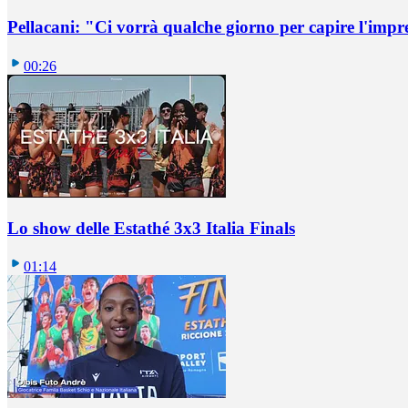
Pellacani: "Ci vorrà qualche giorno per capire l'impr
00:26
Lo show delle Estathé 3x3 Italia Finals
01:14