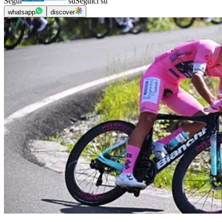
Segui
su
Seguici su
whatsapp
discover