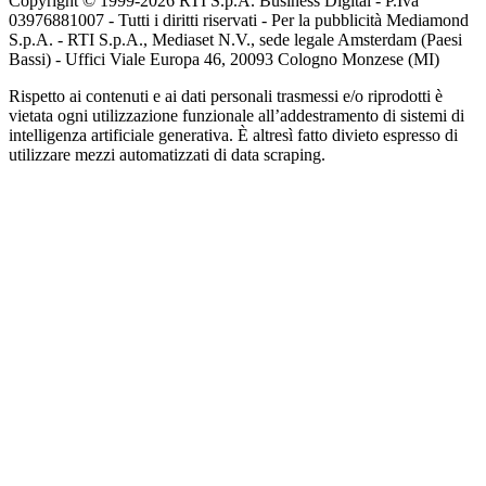
Copyright © 1999-
2026
RTI S.p.A. Business Digital - P.Iva
03976881007 - Tutti i diritti riservati - Per la pubblicità Mediamond
S.p.A. - RTI S.p.A., Mediaset N.V., sede legale Amsterdam (Paesi
Bassi) - Uffici Viale Europa 46, 20093 Cologno Monzese (MI)
Rispetto ai contenuti e ai dati personali trasmessi e/o riprodotti è
vietata ogni utilizzazione funzionale all’addestramento di sistemi di
intelligenza artificiale generativa. È altresì fatto divieto espresso di
utilizzare mezzi automatizzati di data scraping.