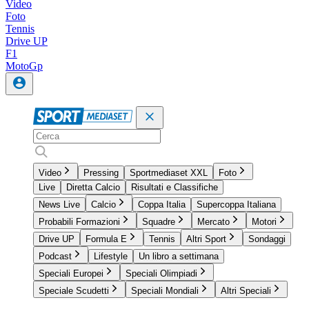
Video
Foto
Tennis
Drive UP
F1
MotoGp
Video
Pressing
Sportmediaset XXL
Foto
Live
Diretta Calcio
Risultati e Classifiche
News Live
Calcio
Coppa Italia
Supercoppa Italiana
Probabili Formazioni
Squadre
Mercato
Motori
Drive UP
Formula E
Tennis
Altri Sport
Sondaggi
Podcast
Lifestyle
Un libro a settimana
Speciali Europei
Speciali Olimpiadi
Speciale Scudetti
Speciali Mondiali
Altri Speciali