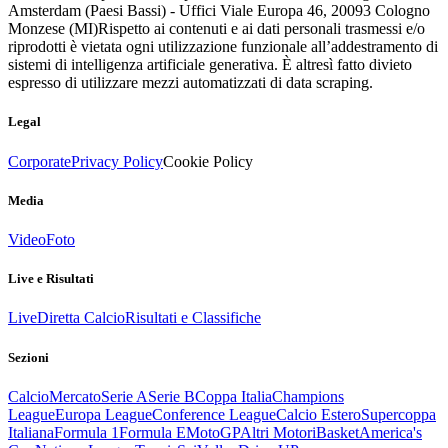
Amsterdam (Paesi Bassi) - Uffici Viale Europa 46, 20093 Cologno
Monzese (MI)
Rispetto ai contenuti e ai dati personali trasmessi e/o
riprodotti è vietata ogni utilizzazione funzionale all’addestramento di
sistemi di intelligenza artificiale generativa. È altresì fatto divieto
espresso di utilizzare mezzi automatizzati di data scraping.
Legal
Corporate
Privacy Policy
Cookie Policy
Media
Video
Foto
Live e Risultati
Live
Diretta Calcio
Risultati e Classifiche
Sezioni
Calcio
Mercato
Serie A
Serie B
Coppa Italia
Champions
League
Europa League
Conference League
Calcio Estero
Supercoppa
Italiana
Formula 1
Formula E
MotoGP
Altri Motori
Basket
America's