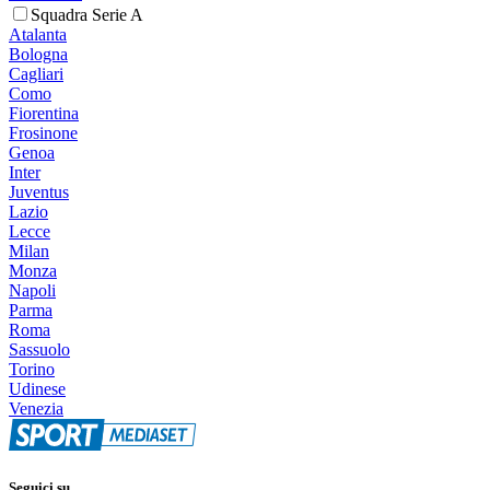
Squadra Serie A
Atalanta
Bologna
Cagliari
Como
Fiorentina
Frosinone
Genoa
Inter
Juventus
Lazio
Lecce
Milan
Monza
Napoli
Parma
Roma
Sassuolo
Torino
Udinese
Venezia
Seguici su