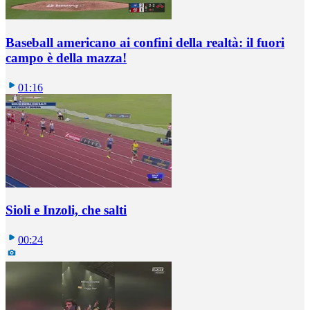
Baseball americano ai confini della realtà: il fuori
campo è della mazza!
01:16
Sioli e Inzoli, che salti
00:24