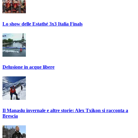
Lo show delle Estathé 3x3 Italia Finals
Delusione in acque libere
Il Manaslu invernale e altre storie: Alex Txikon si racconta a
Brescia