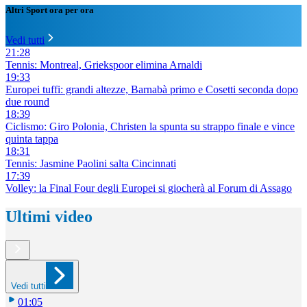
Altri Sport ora per ora
Vedi tutti
21:28
Tennis: Montreal, Griekspoor elimina Arnaldi
19:33
Europei tuffi: grandi altezze, Barnabà primo e Cosetti seconda dopo
due round
18:39
Ciclismo: Giro Polonia, Christen la spunta su strappo finale e vince
quinta tappa
18:31
Tennis: Jasmine Paolini salta Cincinnati
17:39
Volley: la Final Four degli Europei si giocherà al Forum di Assago
Ultimi video
Vedi tutti
01:05