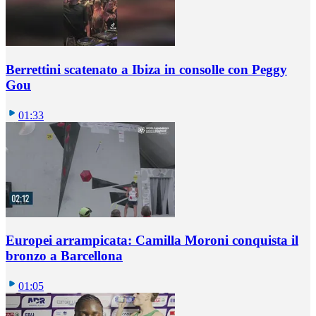
Berrettini scatenato a Ibiza in consolle con Peggy
Gou
01:33
Europei arrampicata: Camilla Moroni conquista il
bronzo a Barcellona
01:05