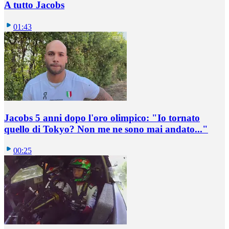
A tutto Jacobs
01:43
Jacobs 5 anni dopo l'oro olimpico: "Io tornato
quello di Tokyo? Non me ne sono mai andato..."
00:25