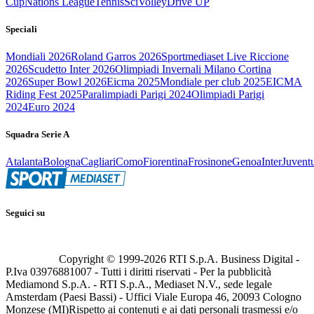
Cup
Nations League
Tennis
Sci
Volley
Drive UP
Speciali
Mondiali 2026
Roland Garros 2026
Sportmediaset Live Riccione
2026
Scudetto Inter 2026
Olimpiadi Invernali Milano Cortina
2026
Super Bowl 2026
Eicma 2025
Mondiale per club 2025
EICMA
Riding Fest 2025
Paralimpiadi Parigi 2024
Olimpiadi Parigi
2024
Euro 2024
Squadra Serie A
Atalanta
Bologna
Cagliari
Como
Fiorentina
Frosinone
Genoa
Inter
Juvent
Seguici su
Copyright © 1999-
2026
RTI S.p.A. Business Digital -
P.Iva 03976881007 - Tutti i diritti riservati - Per la pubblicità
Mediamond S.p.A. - RTI S.p.A., Mediaset N.V., sede legale
Amsterdam (Paesi Bassi) - Uffici Viale Europa 46, 20093 Cologno
Monzese (MI)
Rispetto ai contenuti e ai dati personali trasmessi e/o