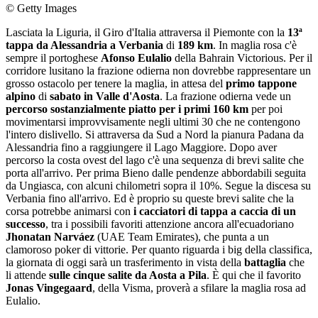
© Getty Images
Lasciata la Liguria, il Giro d'Italia attraversa il Piemonte con la
13ª
tappa
da Alessandria a Verbania
di
189 km
. In maglia rosa c'è
sempre il portoghese
Afonso Eulalio
della Bahrain Victorious. Per il
corridore lusitano la frazione odierna non dovrebbe rappresentare un
grosso ostacolo per tenere la maglia, in attesa del
primo tappone
alpino
di
sabato in Valle d'Aosta
. La frazione odierna vede un
percorso sostanzialmente piatto per i primi 160 km
per poi
movimentarsi improvvisamente negli ultimi 30 che ne contengono
l'intero dislivello. Si attraversa da Sud a Nord la pianura Padana da
Alessandria fino a raggiungere il Lago Maggiore. Dopo aver
percorso la costa ovest del lago c'è una sequenza di brevi salite che
porta all'arrivo. Per prima Bieno dalle pendenze abbordabili seguita
da Ungiasca, con alcuni chilometri sopra il 10%. Segue la discesa su
Verbania fino all'arrivo. Ed è proprio su queste brevi salite che la
corsa potrebbe animarsi con
i cacciatori di tappa a caccia di un
successo
, tra i possibili favoriti attenzione ancora all'ecuadoriano
Jhonatan Narváez
(UAE Team Emirates), che punta a un
clamoroso poker di vittorie. Per quanto riguarda i big della classifica,
la giornata di oggi sarà un trasferimento in vista della
battaglia
che
li attende
sulle cinque salite da Aosta a Pila
. È qui che il favorito
Jonas Vingegaard
, della Visma, proverà a sfilare la maglia rosa ad
Eulalio.