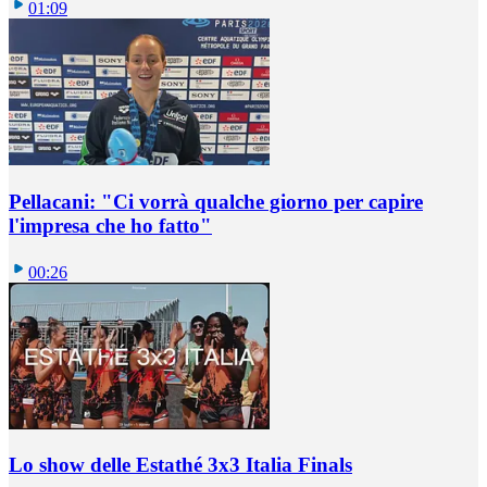
01:09
Pellacani: "Ci vorrà qualche giorno per capire
l'impresa che ho fatto"
00:26
Lo show delle Estathé 3x3 Italia Finals