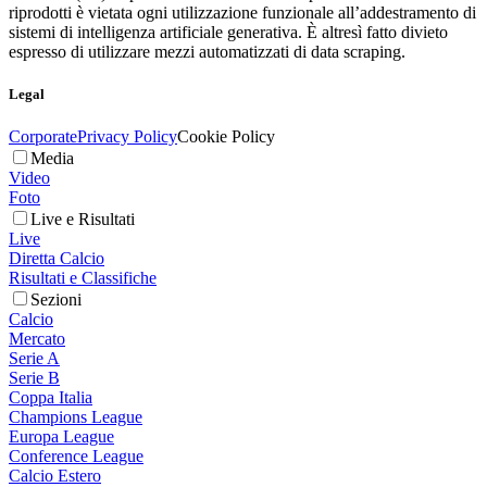
riprodotti è vietata ogni utilizzazione funzionale all’addestramento di
sistemi di intelligenza artificiale generativa. È altresì fatto divieto
espresso di utilizzare mezzi automatizzati di data scraping.
Legal
Corporate
Privacy Policy
Cookie Policy
Media
Video
Foto
Live e Risultati
Live
Diretta Calcio
Risultati e Classifiche
Sezioni
Calcio
Mercato
Serie A
Serie B
Coppa Italia
Champions League
Europa League
Conference League
Calcio Estero