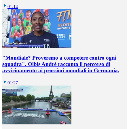
01:14
"Mondiale? Proveremo a competere contro ogni
squadra". Olbis Andrè racconta il percorso di
avvicinamento ai prossimi mondiali in Germania.
01:27