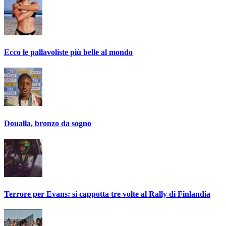
Ecco le pallavoliste più belle al mondo
Doualla, bronzo da sogno
Terrore per Evans: si cappotta tre volte al Rally di Finlandia