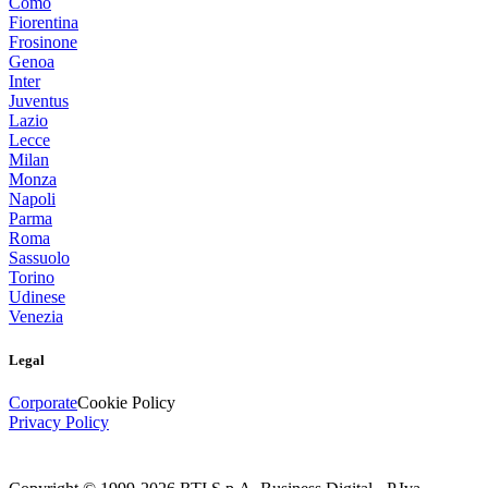
Como
Fiorentina
Frosinone
Genoa
Inter
Juventus
Lazio
Lecce
Milan
Monza
Napoli
Parma
Roma
Sassuolo
Torino
Udinese
Venezia
Legal
Corporate
Cookie Policy
Privacy Policy