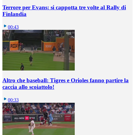
Terrore per Evans: si cappotta tre volte al Rally di
Finlandia
00:43
Altro che baseball: Tigres e Orioles fanno partire la
caccia allo scoiattolo!
00:33