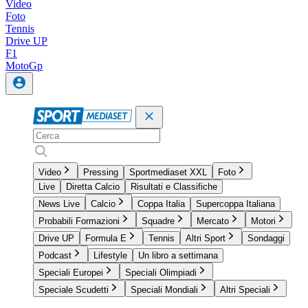
Video
Foto
Tennis
Drive UP
F1
MotoGp
Video
Pressing
Sportmediaset XXL
Foto
Live
Diretta Calcio
Risultati e Classifiche
News Live
Calcio
Coppa Italia
Supercoppa Italiana
Probabili Formazioni
Squadre
Mercato
Motori
Drive UP
Formula E
Tennis
Altri Sport
Sondaggi
Podcast
Lifestyle
Un libro a settimana
Speciali Europei
Speciali Olimpiadi
Speciale Scudetti
Speciali Mondiali
Altri Speciali