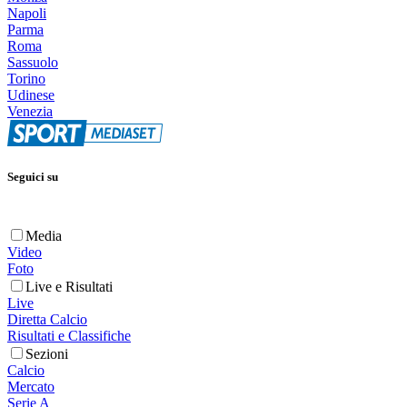
Napoli
Parma
Roma
Sassuolo
Torino
Udinese
Venezia
Seguici su
Media
Video
Foto
Live e Risultati
Live
Diretta Calcio
Risultati e Classifiche
Sezioni
Calcio
Mercato
Serie A