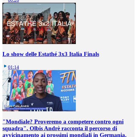
Lo show delle Estathé 3x3 Italia Finals
01:14
"Mondiale? Proveremo a competere contro ogni
squadra". Olbis Andrè racconta il percorso di
avvicinamento ai prossimi mondiali in Germania.