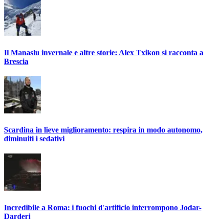
Il Manaslu invernale e altre storie: Alex Txikon si racconta a
Brescia
Scardina in lieve miglioramento: respira in modo autonomo,
diminuiti i sedativi
Incredibile a Roma: i fuochi d'artificio interrompono Jodar-
Darderi