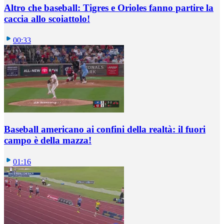
Altro che baseball: Tigres e Orioles fanno partire la
caccia allo scoiattolo!
00:33
Baseball americano ai confini della realtà: il fuori
campo è della mazza!
01:16