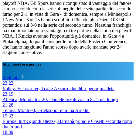
playoff NBA. Gli Spurs hanno riconquistato il vantaggio del fattore
campo e conducono la serie al meglio delle sette partite del secondo
turno per 2-1, in vista di Gara 4 di domenica, sempre a Minneapolis.
I New York Knicks hanno sconfitto i Philadelphia 76ers 108-94
portandosi sul 3-0 nella serie del secondo turno. Nessuna franchigia
ha mai rimontato uno svantaggio di tre partite nella storia dei playoff
NBA. I Knicks avranno l'opportunità già domenica, in Gara 4 a
Philadelphia, di qualificarsi per le finali della Eastern Conference,
che hanno raggiunto l'anno scorso dopo averle mancate per 24
stagioni consecutive.
Altri Sport ora per ora
Vedi tutti
23:22
Volley: Velasco regala alle Azzurre due libri per ogni atleta
23:19
Atletica, Mondiali U20: Daniele Inzoli vola a 8.15 nel lungo
21:28
Tennis: Montreal, Griekspoor elimina Arnaldi
19:33
Europei tuffi: grandi altezze, Barnabà primo e Cosetti seconda dopo
due round
18:39