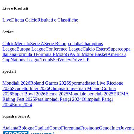
Live e Risultati
Live
Diretta Calcio
Risultati e Classifiche
Sezioni
Calcio
Mercato
Serie A
Serie B
Coppa Italia
Champions
League
Europa League
Conference League
Calcio Estero
Supercoppa
Italiana
Formula 1
Formula E
MotoGP
Altri Motori
Basket
America's
Cup
Nations League
Tennis
Sci
Volley
Drive UP
Speciali
Mondiali 2026
Roland Garros 2026
Sportmediaset Live Riccione
2026
Scudetto Inter 2026
Olimpiadi Invernali Milano Cortina
2026
Super Bowl 2026
Eicma 2025
Mondiale per club 2025
EICMA
Riding Fest 2025
Paralimpiadi Parigi 2024
Olimpiadi Parigi
2024
Euro 2024
Squadra Serie A
Atalanta
Bologna
Cagliari
Como
Fiorentina
Frosinone
Genoa
Inter
Juvent