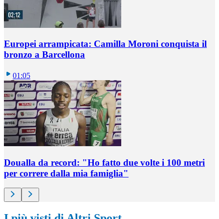
Europei arrampicata: Camilla Moroni conquista il
bronzo a Barcellona
01:05
Doualla da record: "Ho fatto due volte i 100 metri
per correre dalla mia famiglia"
I più visti di Altri Sport