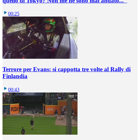
quello di Tokyo? Non me ne sono mai andato..."
00:25
Terrore per Evans: si cappotta tre volte al Rally di
Finlandia
00:43