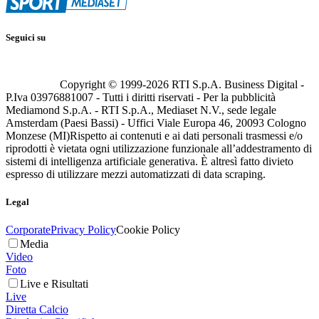
Seguici su
Copyright © 1999-
2026
RTI S.p.A. Business Digital -
P.Iva 03976881007 - Tutti i diritti riservati - Per la pubblicità
Mediamond S.p.A. - RTI S.p.A., Mediaset N.V., sede legale
Amsterdam (Paesi Bassi) - Uffici Viale Europa 46, 20093 Cologno
Monzese (MI)
Rispetto ai contenuti e ai dati personali trasmessi e/o
riprodotti è vietata ogni utilizzazione funzionale all’addestramento di
sistemi di intelligenza artificiale generativa. È altresì fatto divieto
espresso di utilizzare mezzi automatizzati di data scraping.
Legal
Corporate
Privacy Policy
Cookie Policy
Media
Video
Foto
Live e Risultati
Live
Diretta Calcio