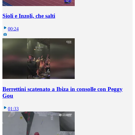
Sioli e Inzoli, che salti
00:24
Berrettini scatenato a Ibiza in consolle con Peggy
Gou
01:33