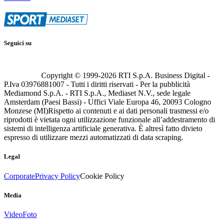
Seguici su
Copyright © 1999-
2026
RTI S.p.A. Business Digital -
P.Iva 03976881007 - Tutti i diritti riservati - Per la pubblicità
Mediamond S.p.A. - RTI S.p.A., Mediaset N.V., sede legale
Amsterdam (Paesi Bassi) - Uffici Viale Europa 46, 20093 Cologno
Monzese (MI)
Rispetto ai contenuti e ai dati personali trasmessi e/o
riprodotti è vietata ogni utilizzazione funzionale all’addestramento di
sistemi di intelligenza artificiale generativa. È altresì fatto divieto
espresso di utilizzare mezzi automatizzati di data scraping.
Legal
Corporate
Privacy Policy
Cookie Policy
Media
Video
Foto