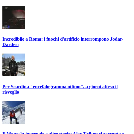
Incredibile a Roma: i fuochi d'artificio interrompono Jodar-
Darderi
Per Scardina "encefalogramma ottimo", a giorni atteso il
risveglio
Il Manaslu invernale e altre storie: Alex Txikon si racconta a