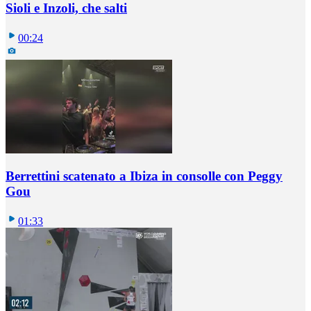
Sioli e Inzoli, che salti
00:24
Berrettini scatenato a Ibiza in consolle con Peggy
Gou
01:33