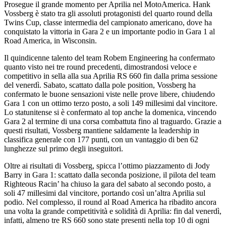
Prosegue il grande momento per Aprilia nel MotoAmerica. Hank
Vossberg è stato tra gli assoluti protagonisti del quarto round della
Twins Cup, classe intermedia del campionato americano, dove ha
conquistato la vittoria in Gara 2 e un importante podio in Gara 1 al
Road America, in Wisconsin.
Il quindicenne talento del team Robem Engineering ha confermato
quanto visto nei tre round precedenti, dimostrandosi veloce e
competitivo in sella alla sua Aprilia RS 660 fin dalla prima sessione
del venerdì. Sabato, scattato dalla pole position, Vossberg ha
confermato le buone sensazioni viste nelle prove libere, chiudendo
Gara 1 con un ottimo terzo posto, a soli 149 millesimi dal vincitore.
Lo statunitense si è confermato al top anche la domenica, vincendo
Gara 2 al termine di una corsa combattuta fino al traguardo. Grazie a
questi risultati, Vossberg mantiene saldamente la leadership in
classifica generale con 177 punti, con un vantaggio di ben 62
lunghezze sul primo degli inseguitori.
Oltre ai risultati di Vossberg, spicca l’ottimo piazzamento di Jody
Barry in Gara 1: scattato dalla seconda posizione, il pilota del team
Righteous Racin’ ha chiuso la gara del sabato al secondo posto, a
soli 47 millesimi dal vincitore, portando così un’altra Aprilia sul
podio. Nel complesso, il round al Road America ha ribadito ancora
una volta la grande competitività e solidità di Aprilia: fin dal venerdì,
infatti, almeno tre RS 660 sono state presenti nella top 10 di ogni