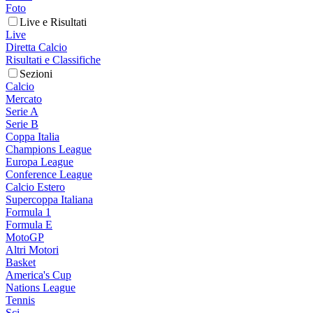
Foto
Live e Risultati
Live
Diretta Calcio
Risultati e Classifiche
Sezioni
Calcio
Mercato
Serie A
Serie B
Coppa Italia
Champions League
Europa League
Conference League
Calcio Estero
Supercoppa Italiana
Formula 1
Formula E
MotoGP
Altri Motori
Basket
America's Cup
Nations League
Tennis
Sci