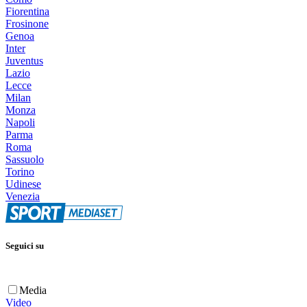
Fiorentina
Frosinone
Genoa
Inter
Juventus
Lazio
Lecce
Milan
Monza
Napoli
Parma
Roma
Sassuolo
Torino
Udinese
Venezia
Seguici su
Media
Video