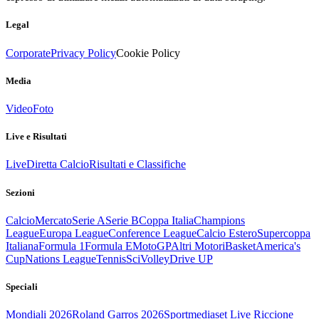
Legal
Corporate
Privacy Policy
Cookie Policy
Media
Video
Foto
Live e Risultati
Live
Diretta Calcio
Risultati e Classifiche
Sezioni
Calcio
Mercato
Serie A
Serie B
Coppa Italia
Champions
League
Europa League
Conference League
Calcio Estero
Supercoppa
Italiana
Formula 1
Formula E
MotoGP
Altri Motori
Basket
America's
Cup
Nations League
Tennis
Sci
Volley
Drive UP
Speciali
Mondiali 2026
Roland Garros 2026
Sportmediaset Live Riccione