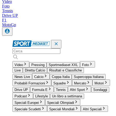
Video
Foto
Tennis
Drive UP
F1
MotoGp
Video
Pressing
Sportmediaset XXL
Foto
Live
Diretta Calcio
Risultati e Classifiche
News Live
Calcio
Coppa Italia
Supercoppa Italiana
Probabili Formazioni
Squadre
Mercato
Motori
Drive UP
Formula E
Tennis
Altri Sport
Sondaggi
Podcast
Lifestyle
Un libro a settimana
Speciali Europei
Speciali Olimpiadi
Speciale Scudetti
Speciali Mondiali
Altri Speciali