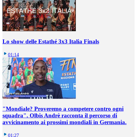
Lo show delle Estathé 3x3 Italia Finals
01:14
"Mondiale? Proveremo a competere contro ogni
squadra". Olbis Andrè racconta il percorso di
avvicinamento ai prossimi mondiali in Germania.
01:27