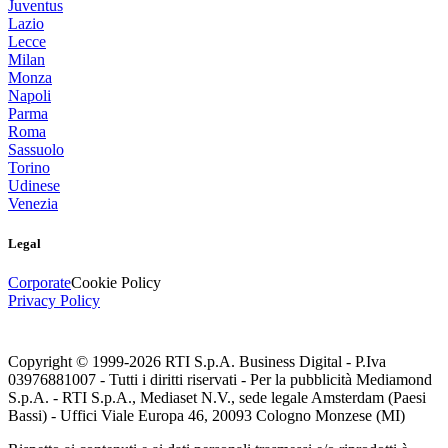
Juventus
Lazio
Lecce
Milan
Monza
Napoli
Parma
Roma
Sassuolo
Torino
Udinese
Venezia
Legal
Corporate
Cookie Policy
Privacy Policy
Copyright © 1999-
2026
RTI S.p.A. Business Digital - P.Iva
03976881007 - Tutti i diritti riservati - Per la pubblicità Mediamond
S.p.A. - RTI S.p.A., Mediaset N.V., sede legale Amsterdam (Paesi
Bassi) - Uffici Viale Europa 46, 20093 Cologno Monzese (MI)