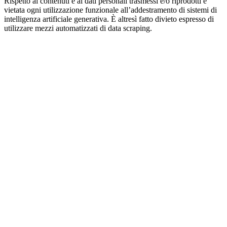
Rispetto ai contenuti e ai dati personali trasmessi e/o riprodotti è
vietata ogni utilizzazione funzionale all’addestramento di sistemi di
intelligenza artificiale generativa. È altresì fatto divieto espresso di
utilizzare mezzi automatizzati di data scraping.