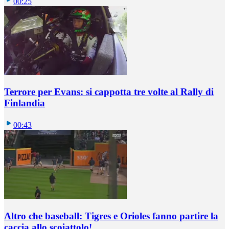
00:25
Terrore per Evans: si cappotta tre volte al Rally di
Finlandia
00:43
Altro che baseball: Tigres e Orioles fanno partire la
caccia allo scoiattolo!