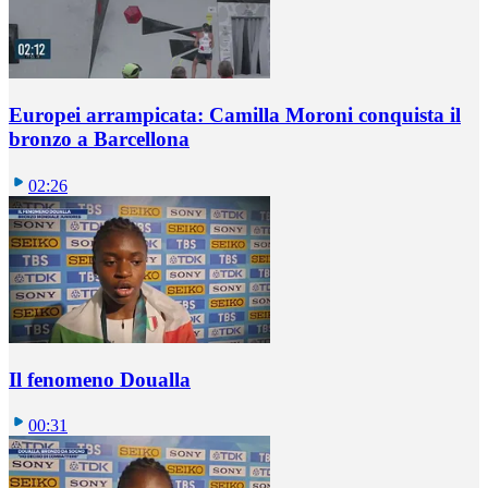
Europei arrampicata: Camilla Moroni conquista il
bronzo a Barcellona
02:26
Il fenomeno Doualla
00:31