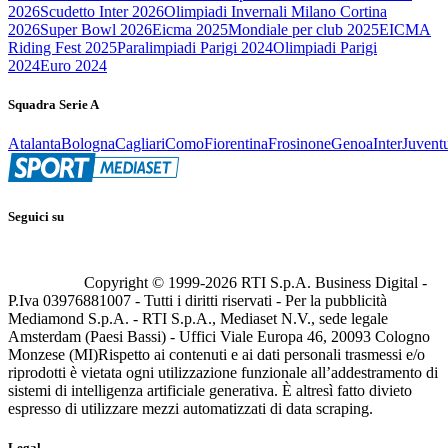
2026
Scudetto Inter 2026
Olimpiadi Invernali Milano Cortina
2026
Super Bowl 2026
Eicma 2025
Mondiale per club 2025
EICMA
Riding Fest 2025
Paralimpiadi Parigi 2024
Olimpiadi Parigi
2024
Euro 2024
Squadra Serie A
Atalanta
Bologna
Cagliari
Como
Fiorentina
Frosinone
Genoa
Inter
Juvent
Seguici su
Copyright © 1999-
2026
RTI S.p.A. Business Digital -
P.Iva 03976881007 - Tutti i diritti riservati - Per la pubblicità
Mediamond S.p.A. - RTI S.p.A., Mediaset N.V., sede legale
Amsterdam (Paesi Bassi) - Uffici Viale Europa 46, 20093 Cologno
Monzese (MI)
Rispetto ai contenuti e ai dati personali trasmessi e/o
riprodotti è vietata ogni utilizzazione funzionale all’addestramento di
sistemi di intelligenza artificiale generativa. È altresì fatto divieto
espresso di utilizzare mezzi automatizzati di data scraping.
Legal