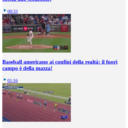
00:33
Baseball americano ai confini della realtà: il fuori
campo è della mazza!
01:16