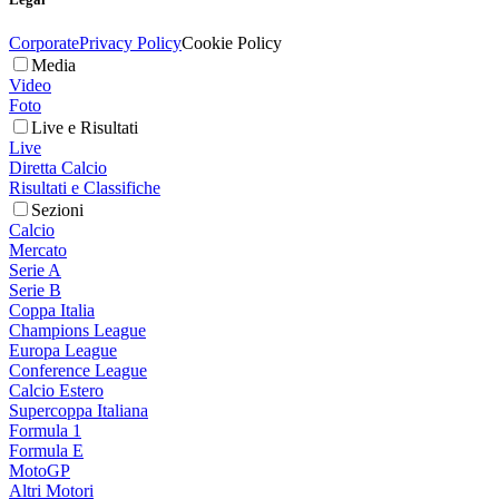
Corporate
Privacy Policy
Cookie Policy
Media
Video
Foto
Live e Risultati
Live
Diretta Calcio
Risultati e Classifiche
Sezioni
Calcio
Mercato
Serie A
Serie B
Coppa Italia
Champions League
Europa League
Conference League
Calcio Estero
Supercoppa Italiana
Formula 1
Formula E
MotoGP
Altri Motori