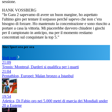
sessione.
HANK VOSSBERG
“In Gara 2 sapevamo di avere un buon margine, ho aspettato
l'ultimo giro per tentare il sorpasso perché sapevo che non c’era
bisogno di forzare. Ho mantenuto la concentrazione e sono riuscito a
portare a casa la vittoria. Mi piacerebbe davvero chiudere i giochi
per il campionato in anticipo, ma per il momento restiamo
concentrati sul conquistare la top 5.”
Altri Sport ora per ora
Vedi tutti
21:09
Tennis: Montreal, Darderi si qualifica per i quarti
21:04
Pentathlon, Europei: Malan bronzo a Istanbul
19:54
Atletica, Di Fabio oro nei 5.000 metri di marcia dei Mondiali under
20 a Eugene