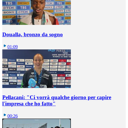
Doualla, bronzo da sogno
01:09
Pellacani: "Ci vorrà qualche giorno per capire
l'impresa che ho fatto"
00:26