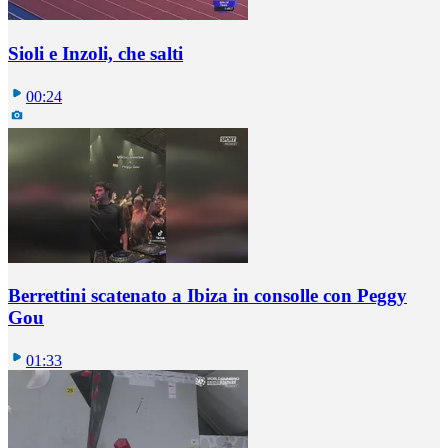
Sioli e Inzoli, che salti
00:24
Berrettini scatenato a Ibiza in consolle con Peggy
Gou
01:33