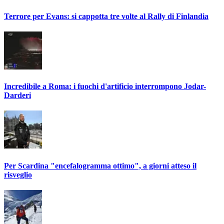
Terrore per Evans: si cappotta tre volte al Rally di Finlandia
Incredibile a Roma: i fuochi d'artificio interrompono Jodar-
Darderi
Per Scardina "encefalogramma ottimo", a giorni atteso il
risveglio