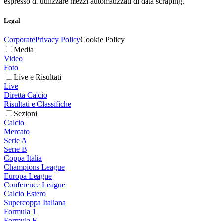
espresso di utilizzare mezzi automatizzati di data scraping.
Legal
Corporate
Privacy Policy
Cookie Policy
Media
Video
Foto
Live e Risultati
Live
Diretta Calcio
Risultati e Classifiche
Sezioni
Calcio
Mercato
Serie A
Serie B
Coppa Italia
Champions League
Europa League
Conference League
Calcio Estero
Supercoppa Italiana
Formula 1
Formula E