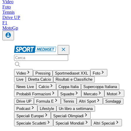
Video
Foto
Tennis
Drive UP
F1
MotoGp
Video
Pressing
Sportmediaset XXL
Foto
Live
Diretta Calcio
Risultati e Classifiche
News Live
Calcio
Coppa Italia
Supercoppa Italiana
Probabili Formazioni
Squadre
Mercato
Motori
Drive UP
Formula E
Tennis
Altri Sport
Sondaggi
Podcast
Lifestyle
Un libro a settimana
Speciali Europei
Speciali Olimpiadi
Speciale Scudetti
Speciali Mondiali
Altri Speciali