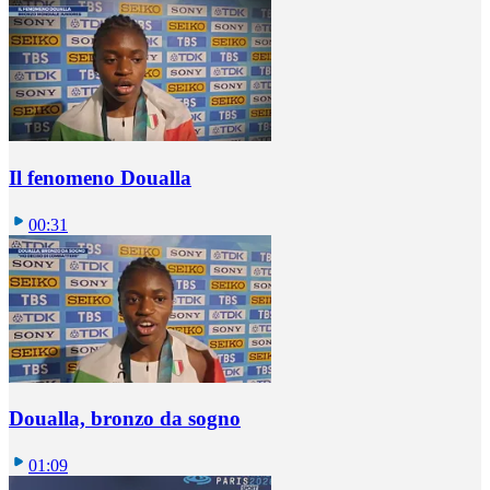
Il fenomeno Doualla
00:31
Doualla, bronzo da sogno
01:09