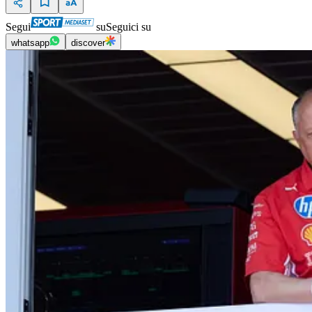
Segui
su
Seguici su
whatsapp
discover