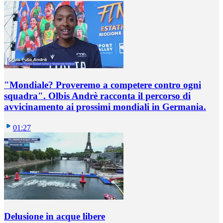
"Mondiale? Proveremo a competere contro ogni
squadra". Olbis Andrè racconta il percorso di
avvicinamento ai prossimi mondiali in Germania.
01:27
Delusione in acque libere