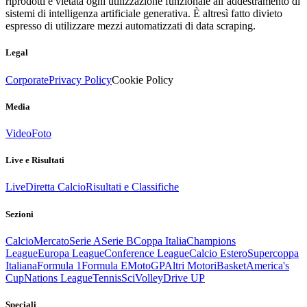
riprodotti è vietata ogni utilizzazione funzionale all’addestramento di
sistemi di intelligenza artificiale generativa. È altresì fatto divieto
espresso di utilizzare mezzi automatizzati di data scraping.
Legal
Corporate
Privacy Policy
Cookie Policy
Media
Video
Foto
Live e Risultati
Live
Diretta Calcio
Risultati e Classifiche
Sezioni
Calcio
Mercato
Serie A
Serie B
Coppa Italia
Champions
League
Europa League
Conference League
Calcio Estero
Supercoppa
Italiana
Formula 1
Formula E
MotoGP
Altri Motori
Basket
America's
Cup
Nations League
Tennis
Sci
Volley
Drive UP
Speciali