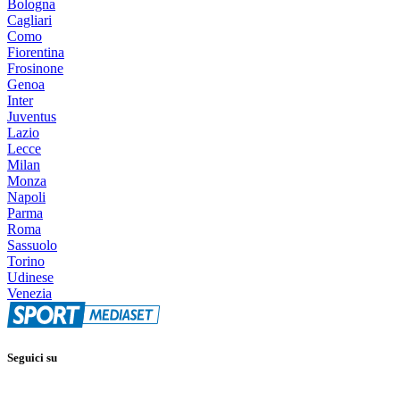
Bologna
Cagliari
Como
Fiorentina
Frosinone
Genoa
Inter
Juventus
Lazio
Lecce
Milan
Monza
Napoli
Parma
Roma
Sassuolo
Torino
Udinese
Venezia
Seguici su