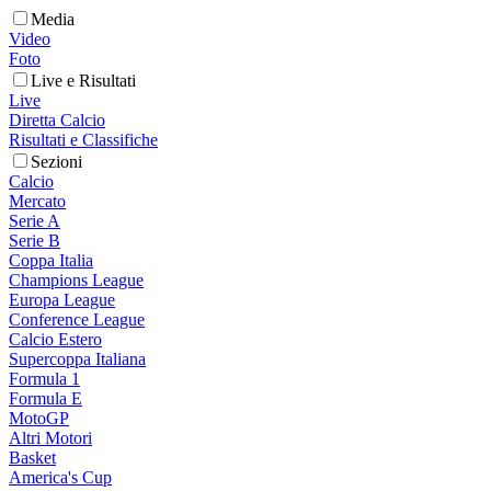
Media
Video
Foto
Live e Risultati
Live
Diretta Calcio
Risultati e Classifiche
Sezioni
Calcio
Mercato
Serie A
Serie B
Coppa Italia
Champions League
Europa League
Conference League
Calcio Estero
Supercoppa Italiana
Formula 1
Formula E
MotoGP
Altri Motori
Basket
America's Cup