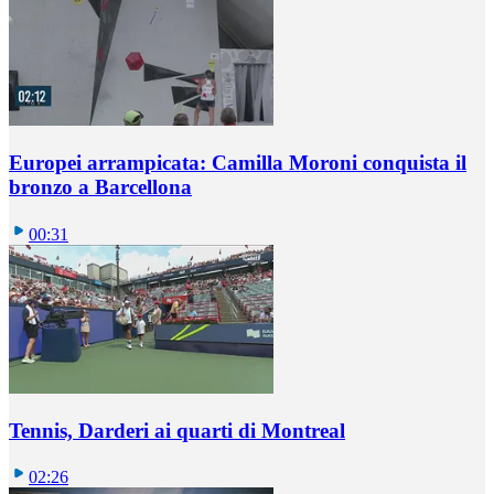
Europei arrampicata: Camilla Moroni conquista il
bronzo a Barcellona
00:31
Tennis, Darderi ai quarti di Montreal
02:26