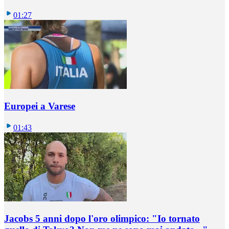
01:27
Europei a Varese
01:43
Jacobs 5 anni dopo l'oro olimpico: "Io tornato