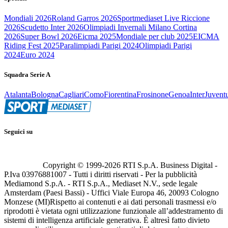
Mondiali 2026
Roland Garros 2026
Sportmediaset Live Riccione
2026
Scudetto Inter 2026
Olimpiadi Invernali Milano Cortina
2026
Super Bowl 2026
Eicma 2025
Mondiale per club 2025
EICMA
Riding Fest 2025
Paralimpiadi Parigi 2024
Olimpiadi Parigi
2024
Euro 2024
Squadra Serie A
Atalanta
Bologna
Cagliari
Como
Fiorentina
Frosinone
Genoa
Inter
Juvent
Seguici su
Copyright © 1999-
2026
RTI S.p.A. Business Digital -
P.Iva 03976881007 - Tutti i diritti riservati - Per la pubblicità
Mediamond S.p.A. - RTI S.p.A., Mediaset N.V., sede legale
Amsterdam (Paesi Bassi) - Uffici Viale Europa 46, 20093 Cologno
Monzese (MI)
Rispetto ai contenuti e ai dati personali trasmessi e/o
riprodotti è vietata ogni utilizzazione funzionale all’addestramento di
sistemi di intelligenza artificiale generativa. È altresì fatto divieto