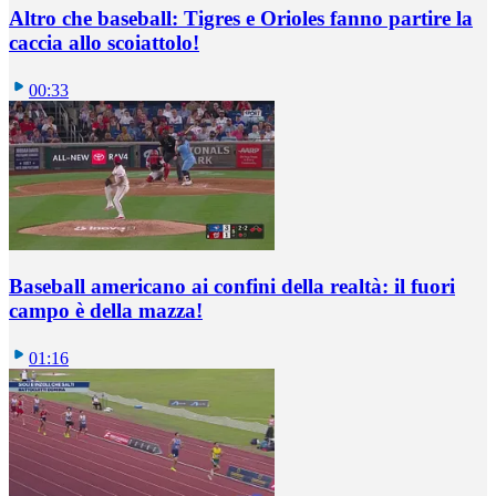
Altro che baseball: Tigres e Orioles fanno partire la
caccia allo scoiattolo!
00:33
Baseball americano ai confini della realtà: il fuori
campo è della mazza!
01:16