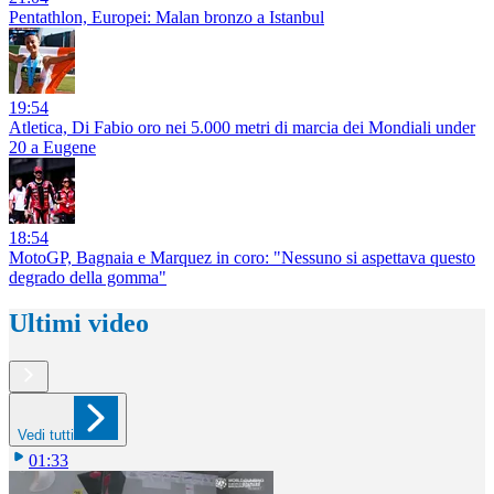
Pentathlon, Europei: Malan bronzo a Istanbul
19:54
Atletica, Di Fabio oro nei 5.000 metri di marcia dei Mondiali under
20 a Eugene
18:54
MotoGP, Bagnaia e Marquez in coro: "Nessuno si aspettava questo
degrado della gomma"
Ultimi video
Vedi tutti
01:33