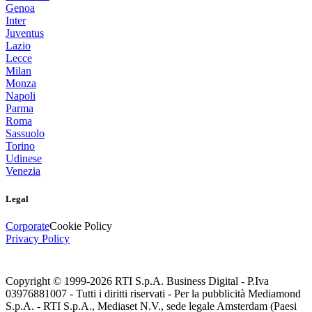
Genoa
Inter
Juventus
Lazio
Lecce
Milan
Monza
Napoli
Parma
Roma
Sassuolo
Torino
Udinese
Venezia
Legal
Corporate
Cookie Policy
Privacy Policy
Copyright © 1999-
2026
RTI S.p.A. Business Digital - P.Iva
03976881007 - Tutti i diritti riservati - Per la pubblicità Mediamond
S.p.A. - RTI S.p.A., Mediaset N.V., sede legale Amsterdam (Paesi