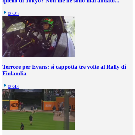
quello di Tokyo? Non me ne sono mai andato..."
00:25
Terrore per Evans: si cappotta tre volte al Rally di
Finlandia
00:43