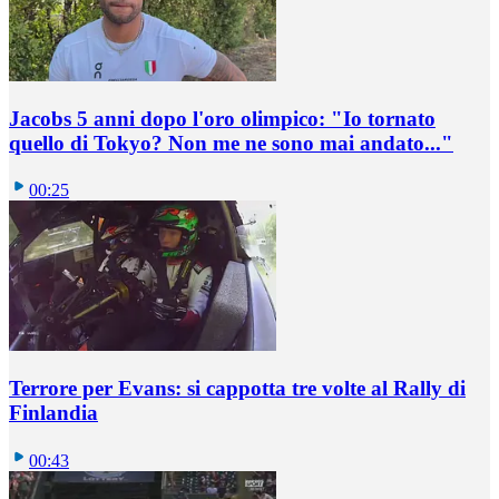
Jacobs 5 anni dopo l'oro olimpico: "Io tornato
quello di Tokyo? Non me ne sono mai andato..."
00:25
Terrore per Evans: si cappotta tre volte al Rally di
Finlandia
00:43