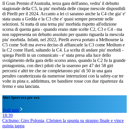
Il Gran Premio d'Australia, terza gara dell'anno, vedra' il debutto
stagionale della C5, la piu' morbida delle cinque mescole disponibili
di Pirelli per il 2024. Accanto a lei ci saranno anche la C4 che gia' e'
stata usata a Gedda e la C3 che e' quasi sempre presente nelle
selezioni. Si tratta di una terna piu' morbida rispetto all'edizione
scorsa di questa gara - quando erano state scelte C2, C3 e C4 - ma
non rappresenta un debutto assoluto per quanto riguarda la mescola
piu' morbida. Infatti, nel 2022, Pirelli aveva portato a Melbourne la
C5 come Soft ma aveva deciso di affiancarle la C3 come Medium e
la C2 come Hard, saltando la C4. La scelta di andare piu' morbidi -
spiega Pirelli in un comunicato - e' stata presa alla luce dello
svolgimento della gara dello scorso anno, quando la C2 fu la grande
protagonista, con dieci piloti che la usarono per 47 dei 58 giri
percorsi e altri tre che ne completarono piu' di 50 in una gara
peraltro caratterizzata da numerose interruzioni con la safety-car tre
volte in pista e, addirittura, tre bandiere rosse con due ripartenze da
fermo e una lanciata.
Altri Sport ora per ora
Vedi tutti
18:39
Ciclismo: Giro Polonia, Christen la spunta su strappo finale e vince
quinta tappa