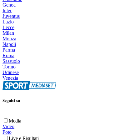
Genoa
Inter
Juventus
Lazio
Lecce
Milan
Monza
Napoli
Parma
Roma
Sassuolo
Torino
Udinese
Venezia
Seguici su
Media
Video
Foto
Live e Risultati