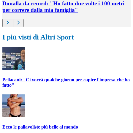
Doualla da record: "Ho fatto due volte i 100 metri
per correre dalla mia famiglia"
I più visti di Altri Sport
Pellacani: "Ci vorrà qualche giorno per capire l'impresa che ho
fatto"
Ecco le pallavoliste più belle al mondo