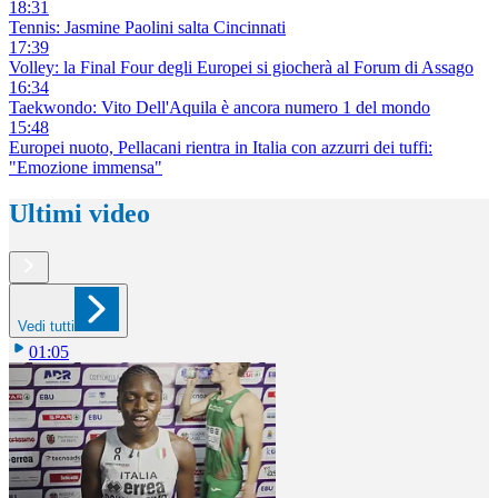
18:31
Tennis: Jasmine Paolini salta Cincinnati
17:39
Volley: la Final Four degli Europei si giocherà al Forum di Assago
16:34
Taekwondo: Vito Dell'Aquila è ancora numero 1 del mondo
15:48
Europei nuoto, Pellacani rientra in Italia con azzurri dei tuffi:
"Emozione immensa"
Ultimi video
Vedi tutti
01:05