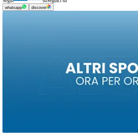
Segui
su
Seguici su
whatsapp
discover