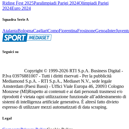
Riding Fest 2025
Paralimpiadi Parigi 2024
Olimpiadi Parigi
2024
Euro 2024
Squadra Serie A
Atalanta
Bologna
Cagliari
Como
Fiorentina
Frosinone
Genoa
Inter
Juvent
Seguici su
Copyright © 1999-
2026
RTI S.p.A. Business Digital -
P.Iva 03976881007 - Tutti i diritti riservati - Per la pubblicità
Mediamond S.p.A. - RTI S.p.A., Mediaset N.V., sede legale
Amsterdam (Paesi Bassi) - Uffici Viale Europa 46, 20093 Cologno
Monzese (MI)
Rispetto ai contenuti e ai dati personali trasmessi e/o
riprodotti è vietata ogni utilizzazione funzionale all’addestramento di
sistemi di intelligenza artificiale generativa. È altresì fatto divieto
espresso di utilizzare mezzi automatizzati di data scraping.
Legal