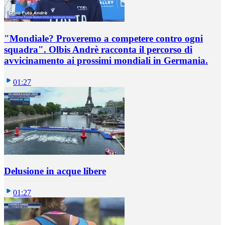
"Mondiale? Proveremo a competere contro ogni
squadra". Olbis Andrè racconta il percorso di
avvicinamento ai prossimi mondiali in Germania.
01:27
Delusione in acque libere
01:27