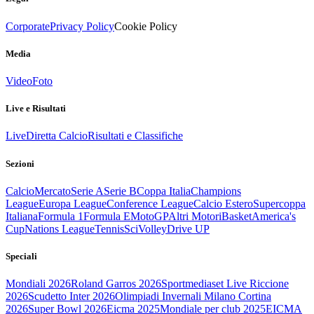
Corporate
Privacy Policy
Cookie Policy
Media
Video
Foto
Live e Risultati
Live
Diretta Calcio
Risultati e Classifiche
Sezioni
Calcio
Mercato
Serie A
Serie B
Coppa Italia
Champions
League
Europa League
Conference League
Calcio Estero
Supercoppa
Italiana
Formula 1
Formula E
MotoGP
Altri Motori
Basket
America's
Cup
Nations League
Tennis
Sci
Volley
Drive UP
Speciali
Mondiali 2026
Roland Garros 2026
Sportmediaset Live Riccione
2026
Scudetto Inter 2026
Olimpiadi Invernali Milano Cortina
2026
Super Bowl 2026
Eicma 2025
Mondiale per club 2025
EICMA