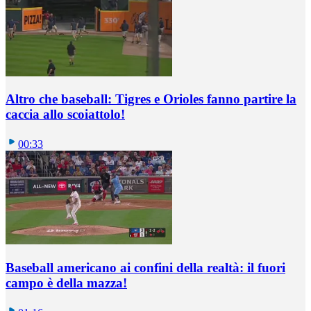
Altro che baseball: Tigres e Orioles fanno partire la
caccia allo scoiattolo!
00:33
Baseball americano ai confini della realtà: il fuori
campo è della mazza!