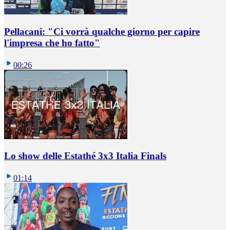
Pellacani: "Ci vorrà qualche giorno per capire
l'impresa che ho fatto"
00:26
Lo show delle Estathé 3x3 Italia Finals
01:14