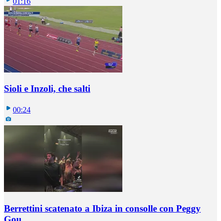
01:16
Sioli e Inzoli, che salti
00:24
Berrettini scatenato a Ibiza in consolle con Peggy
Gou