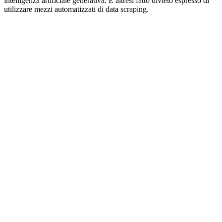
intelligenza artificiale generativa. È altresì fatto divieto espresso di
utilizzare mezzi automatizzati di data scraping.