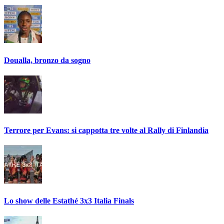
Doualla, bronzo da sogno
Terrore per Evans: si cappotta tre volte al Rally di Finlandia
Lo show delle Estathé 3x3 Italia Finals