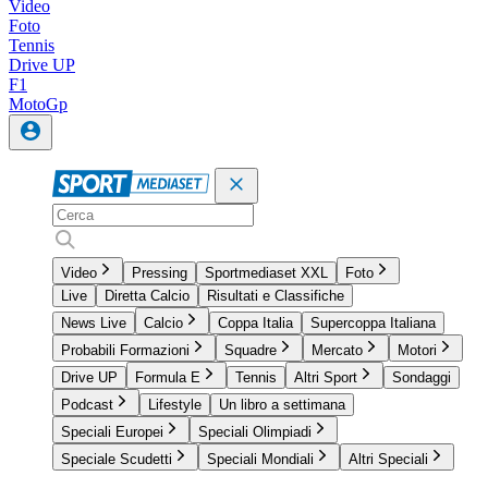
Video
Foto
Tennis
Drive UP
F1
MotoGp
Video
Pressing
Sportmediaset XXL
Foto
Live
Diretta Calcio
Risultati e Classifiche
News Live
Calcio
Coppa Italia
Supercoppa Italiana
Probabili Formazioni
Squadre
Mercato
Motori
Drive UP
Formula E
Tennis
Altri Sport
Sondaggi
Podcast
Lifestyle
Un libro a settimana
Speciali Europei
Speciali Olimpiadi
Speciale Scudetti
Speciali Mondiali
Altri Speciali