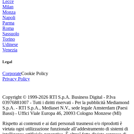
Lecce
Milan
Monza
Napoli
Parma
Roma
Sassuolo
Torino
Udinese
Venezia
Legal
Corporate
Cookie Policy
Privacy Policy
Copyright © 1999-
2026
RTI S.p.A. Business Digital - P.Iva
03976881007 - Tutti i diritti riservati - Per la pubblicità Mediamond
S.p.A. - RTI S.p.A., Mediaset N.V., sede legale Amsterdam (Paesi
Bassi) - Uffici Viale Europa 46, 20093 Cologno Monzese (MI)
Rispetto ai contenuti e ai dati personali trasmessi e/o riprodotti è
vietata ogni utilizzazione funzionale all’addestramento di sistemi di