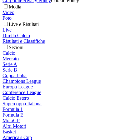
Corporate
Privacy Policy
Cookie Policy
Media
Video
Foto
Live e Risultati
Live
Diretta Calcio
Risultati e Classifiche
Sezioni
Calcio
Mercato
Serie A
Serie B
Coppa Italia
Champions League
Europa League
Conference League
Calcio Estero
Supercoppa Italiana
Formula 1
Formula E
MotoGP
Altri Motori
Basket
America's Cup