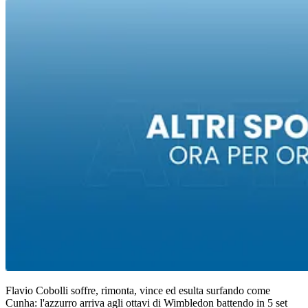
Flavio Cobolli soffre, rimonta, vince ed esulta surfando come
Cunha: l'azzurro arriva agli ottavi di Wimbledon battendo in 5 set