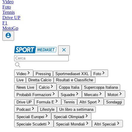
Video
Foto
Tennis
Drive UP
F1
MotoGp
Video
Pressing
Sportmediaset XXL
Foto
Live
Diretta Calcio
Risultati e Classifiche
News Live
Calcio
Coppa Italia
Supercoppa Italiana
Probabili Formazioni
Squadre
Mercato
Motori
Drive UP
Formula E
Tennis
Altri Sport
Sondaggi
Podcast
Lifestyle
Un libro a settimana
Speciali Europei
Speciali Olimpiadi
Speciale Scudetti
Speciali Mondiali
Altri Speciali