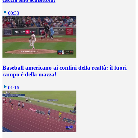
00:33
Baseball americano ai confini della realtà: il fuori
campo è della mazza!
01:16