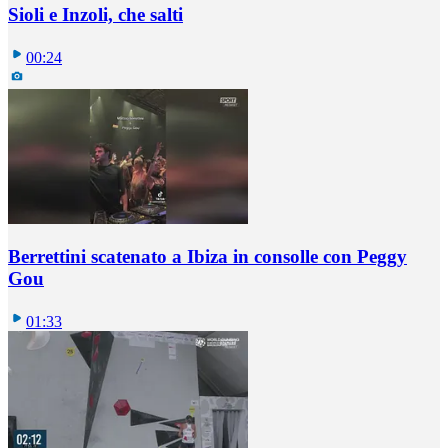
Sioli e Inzoli, che salti
00:24
Berrettini scatenato a Ibiza in consolle con Peggy
Gou
01:33