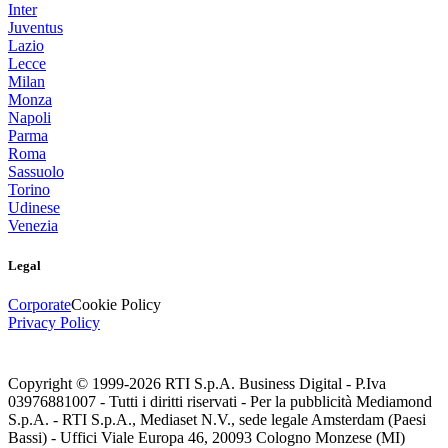
Inter
Juventus
Lazio
Lecce
Milan
Monza
Napoli
Parma
Roma
Sassuolo
Torino
Udinese
Venezia
Legal
Corporate
Cookie Policy
Privacy Policy
Copyright © 1999-
2026
RTI S.p.A. Business Digital - P.Iva
03976881007 - Tutti i diritti riservati - Per la pubblicità Mediamond
S.p.A. - RTI S.p.A., Mediaset N.V., sede legale Amsterdam (Paesi
Bassi) - Uffici Viale Europa 46, 20093 Cologno Monzese (MI)