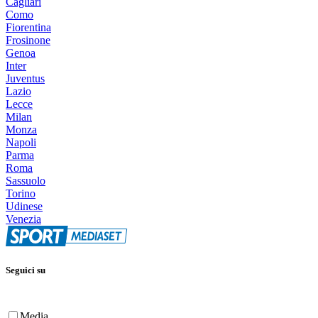
Cagliari
Como
Fiorentina
Frosinone
Genoa
Inter
Juventus
Lazio
Lecce
Milan
Monza
Napoli
Parma
Roma
Sassuolo
Torino
Udinese
Venezia
Seguici su
Media