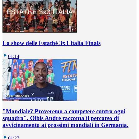
Lo show delle Estathé 3x3 Italia Finals
01:14
"Mondiale? Proveremo a competere contro ogni
squadra". Olbis Andrè racconta il percorso di
avvicinamento ai prossimi mondiali in Germania.
01:27