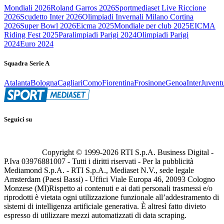
Mondiali 2026
Roland Garros 2026
Sportmediaset Live Riccione
2026
Scudetto Inter 2026
Olimpiadi Invernali Milano Cortina
2026
Super Bowl 2026
Eicma 2025
Mondiale per club 2025
EICMA
Riding Fest 2025
Paralimpiadi Parigi 2024
Olimpiadi Parigi
2024
Euro 2024
Squadra Serie A
Atalanta
Bologna
Cagliari
Como
Fiorentina
Frosinone
Genoa
Inter
Juvent
Seguici su
Copyright © 1999-
2026
RTI S.p.A. Business Digital -
P.Iva 03976881007 - Tutti i diritti riservati - Per la pubblicità
Mediamond S.p.A. - RTI S.p.A., Mediaset N.V., sede legale
Amsterdam (Paesi Bassi) - Uffici Viale Europa 46, 20093 Cologno
Monzese (MI)
Rispetto ai contenuti e ai dati personali trasmessi e/o
riprodotti è vietata ogni utilizzazione funzionale all’addestramento di
sistemi di intelligenza artificiale generativa. È altresì fatto divieto
espresso di utilizzare mezzi automatizzati di data scraping.