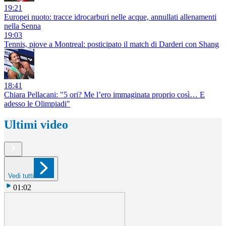
19:21
Europei nuoto: tracce idrocarburi nelle acque, annullati allenamenti
nella Senna
19:03
Tennis, piove a Montreal: posticipato il match di Darderi con Shang
18:41
Chiara Pellacani: "5 ori? Me l’ero immaginata proprio così… E
adesso le Olimpiadi"
Ultimi video
Vedi tutti
01:02