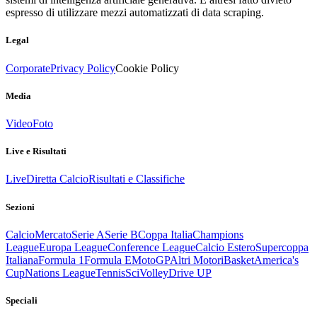
espresso di utilizzare mezzi automatizzati di data scraping.
Legal
Corporate
Privacy Policy
Cookie Policy
Media
Video
Foto
Live e Risultati
Live
Diretta Calcio
Risultati e Classifiche
Sezioni
Calcio
Mercato
Serie A
Serie B
Coppa Italia
Champions
League
Europa League
Conference League
Calcio Estero
Supercoppa
Italiana
Formula 1
Formula E
MotoGP
Altri Motori
Basket
America's
Cup
Nations League
Tennis
Sci
Volley
Drive UP
Speciali