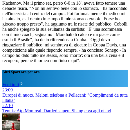
Kachanov. Ma il primo set, perso 6-0 in 18', aveva fatto temere una
debacle fisica. "Non mi sentivo bene con lo stomaco. - ha raccontato
nell'intervista al centro del campo - Poi fortunatamente il medico mi
ha aiutato, e al rientro in campo il mio stomaco era ok...Forse ho
giocato troppo presto", ha aggiunto tra le risate del pubblico. Cobolli
ha anche spiegato la sua esultanza da surfista: "E' una scommessa
con il mio coach, seguiamo i Mondiali di calcio e mi piace come
esulta il Brasile", ha detto riferendosi a Cunha. "Oggi devo
ringraziare il pubblico: mi sembrava di giocare in Coppa Davis, una
competizione alla quale rispondo sempre. - ha concluso Sonego - In
campo ho dato tutto me stesso, sono 'morto': ora una bella cena e il
recupero, perché il torneo non finisce qui".
Altri Sport ora per ora
Vedi tutti
23:09
Europei di nuoto, Meloni telefona a Pellacani: "Complimenti da tutta
l'Italia"
22:10
Tennis: Atp Montreal, Darderi supera Shang e va agli ottavi