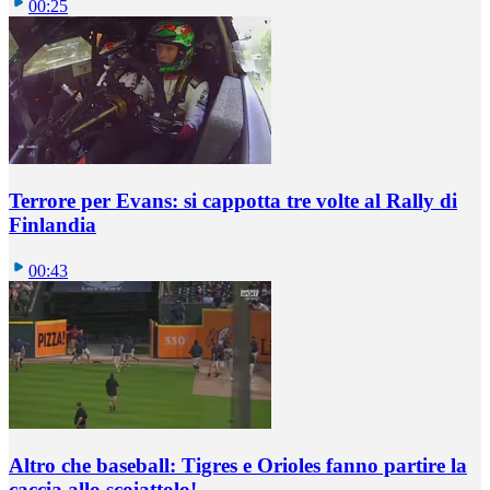
00:25
Terrore per Evans: si cappotta tre volte al Rally di
Finlandia
00:43
Altro che baseball: Tigres e Orioles fanno partire la
caccia allo scoiattolo!