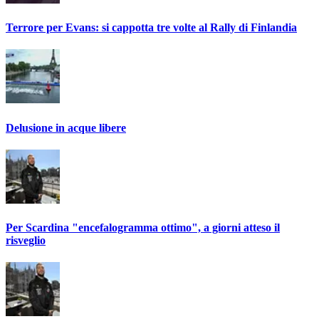
Terrore per Evans: si cappotta tre volte al Rally di Finlandia
Delusione in acque libere
Per Scardina "encefalogramma ottimo", a giorni atteso il
risveglio