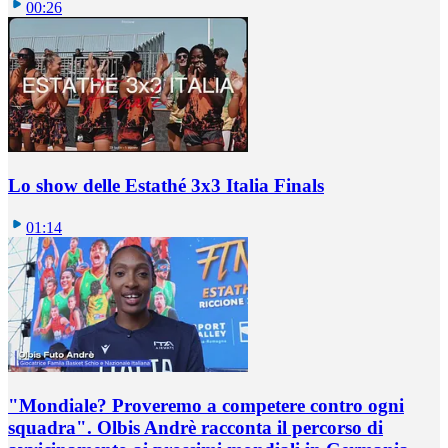
00:26
Lo show delle Estathé 3x3 Italia Finals
01:14
"Mondiale? Proveremo a competere contro ogni
squadra". Olbis Andrè racconta il percorso di