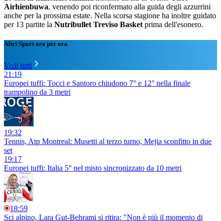
Airhienbuwa
, venendo poi riconfermato alla guida degli azzurrini
anche per la prossima estate. Nella scorsa stagione ha inoltre guidato
per 13 partite la
Nutribullet Treviso Basket
prima dell'esonero.
Altri Sport ora per ora
Vedi tutti
21:19
Europei tuffi: Tocci e Santoro chiudono 7° e 12° nella finale
trampolino da 3 metri
19:32
Tennis, Atp Montreal: Musetti al terzo turno, Mejia sconfitto in due
set
19:17
Europei tuffi: Italia 5° nel misto sincronizzato da 10 metri
18:59
Sci alpino, Lara Gut-Behrami si ritira: "Non è più il momento di