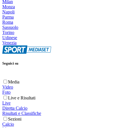
Milan
Monza
Napoli
Parma
Roma
Sassuolo
Torino
Udinese
Venezia
Seguici su
Media
Video
Foto
Live e Risultati
Live
Diretta Calcio
Risultati e Classifiche
Sezioni
Calcio