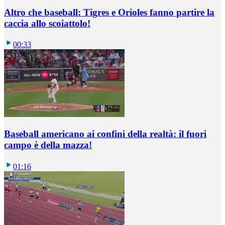
Altro che baseball: Tigres e Orioles fanno partire la
caccia allo scoiattolo!
00:33
Baseball americano ai confini della realtà: il fuori
campo è della mazza!
01:16