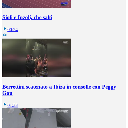
Sioli e Inzoli, che salti
00:24
Berrettini scatenato a Ibiza in consolle con Peggy
Gou
01:33