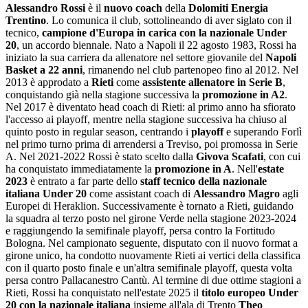
Alessandro Rossi
è il
nuovo coach
della
Dolomiti Energia
Trentino
. Lo comunica il club, sottolineando di aver siglato con il
tecnico,
campione d'Europa in carica con la nazionale Under
20
, un accordo biennale. Nato a Napoli il 22 agosto 1983, Rossi ha
iniziato la sua carriera da allenatore nel settore giovanile del
Napoli
Basket a 22 anni
, rimanendo nel club partenopeo fino al 2012. Nel
2013 è approdato a
Rieti
come
assistente allenatore in Serie B
,
conquistando già nella stagione successiva la
promozione in A2
.
Nel 2017 è diventato head coach di Rieti: al primo anno ha sfiorato
l'accesso ai playoff, mentre nella stagione successiva ha chiuso al
quinto posto in regular season, centrando i
playoff
e superando Forlì
nel primo turno prima di arrendersi a Treviso, poi promossa in Serie
A. Nel 2021-2022 Rossi è stato scelto dalla
Givova Scafati
, con cui
ha conquistato immediatamente la
promozione in A
. Nell'
estate
2023
è entrato a far parte dello
staff tecnico della nazionale
italiana Under 20
come assistant coach di
Alessandro Magro
agli
Europei di Heraklion. Successivamente è tornato a Rieti, guidando
la squadra al terzo posto nel girone Verde nella stagione 2023-2024
e raggiungendo la semifinale playoff, persa contro la Fortitudo
Bologna. Nel campionato seguente, disputato con il nuovo format a
girone unico, ha condotto nuovamente Rieti ai vertici della classifica
con il quarto posto finale e un'altra semifinale playoff, questa volta
persa contro Pallacanestro Cantù. Al termine di due ottime stagioni a
Rieti, Rossi ha conquistato nell'estate 2025 il
titolo europeo Under
20 con la nazionale italiana
insieme all'ala di Trento
Theo