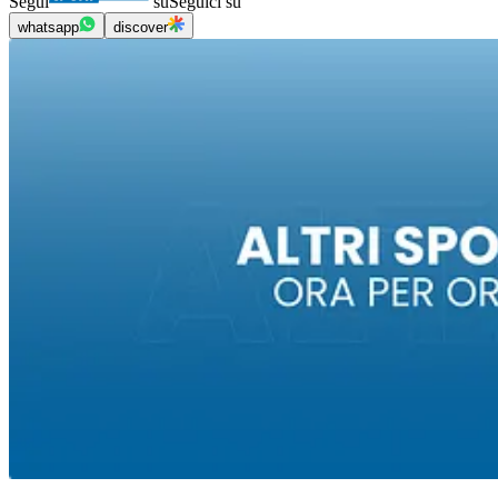
Segui
su
Seguici su
whatsapp
discover