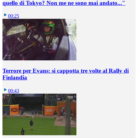
quello di Tokyo? Non me ne sono mai andato..."
00:25
Terrore per Evans: si cappotta tre volte al Rally di
Finlandia
00:43