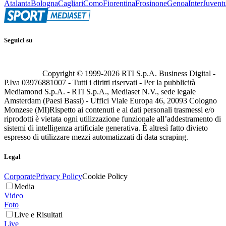
Atalanta
Bologna
Cagliari
Como
Fiorentina
Frosinone
Genoa
Inter
Juvent
Seguici su
Copyright © 1999-
2026
RTI S.p.A. Business Digital -
P.Iva 03976881007 - Tutti i diritti riservati - Per la pubblicità
Mediamond S.p.A. - RTI S.p.A., Mediaset N.V., sede legale
Amsterdam (Paesi Bassi) - Uffici Viale Europa 46, 20093 Cologno
Monzese (MI)
Rispetto ai contenuti e ai dati personali trasmessi e/o
riprodotti è vietata ogni utilizzazione funzionale all’addestramento di
sistemi di intelligenza artificiale generativa. È altresì fatto divieto
espresso di utilizzare mezzi automatizzati di data scraping.
Legal
Corporate
Privacy Policy
Cookie Policy
Media
Video
Foto
Live e Risultati
Live