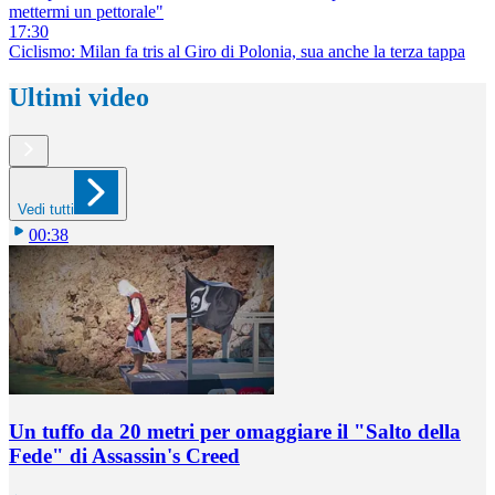
mettermi un pettorale"
17:30
Ciclismo: Milan fa tris al Giro di Polonia, sua anche la terza tappa
Ultimi video
Vedi tutti
00:38
Un tuffo da 20 metri per omaggiare il "Salto della
Fede" di Assassin's Creed