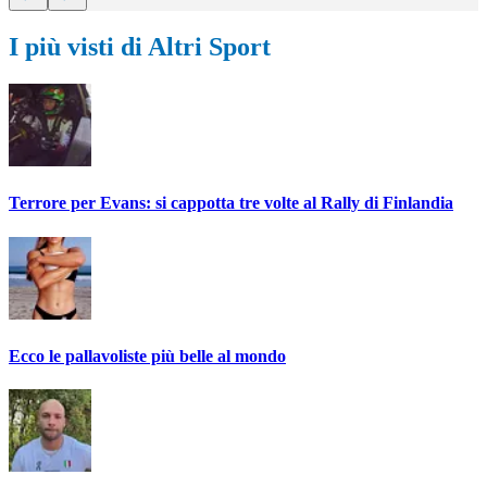
I più visti di Altri Sport
Terrore per Evans: si cappotta tre volte al Rally di Finlandia
Ecco le pallavoliste più belle al mondo