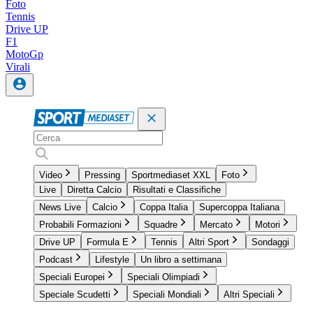
Foto
Tennis
Drive UP
F1
MotoGp
Virali
Video
Pressing
Sportmediaset XXL
Foto
Live
Diretta Calcio
Risultati e Classifiche
News Live
Calcio
Coppa Italia
Supercoppa Italiana
Probabili Formazioni
Squadre
Mercato
Motori
Drive UP
Formula E
Tennis
Altri Sport
Sondaggi
Podcast
Lifestyle
Un libro a settimana
Speciali Europei
Speciali Olimpiadi
Speciale Scudetti
Speciali Mondiali
Altri Speciali