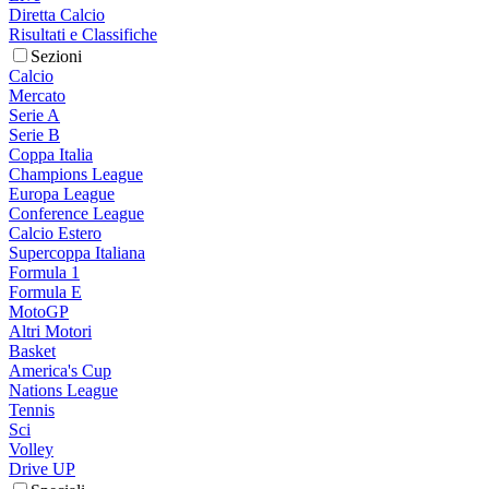
Diretta Calcio
Risultati e Classifiche
Sezioni
Calcio
Mercato
Serie A
Serie B
Coppa Italia
Champions League
Europa League
Conference League
Calcio Estero
Supercoppa Italiana
Formula 1
Formula E
MotoGP
Altri Motori
Basket
America's Cup
Nations League
Tennis
Sci
Volley
Drive UP