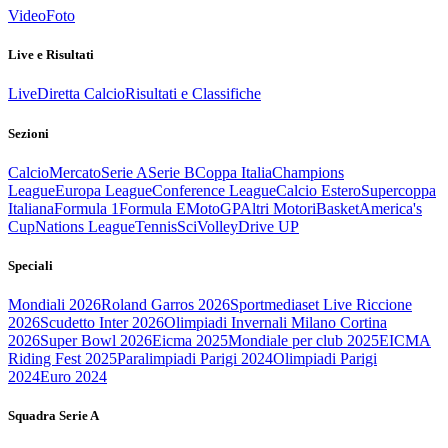
Video
Foto
Live e Risultati
Live
Diretta Calcio
Risultati e Classifiche
Sezioni
Calcio
Mercato
Serie A
Serie B
Coppa Italia
Champions
League
Europa League
Conference League
Calcio Estero
Supercoppa
Italiana
Formula 1
Formula E
MotoGP
Altri Motori
Basket
America's
Cup
Nations League
Tennis
Sci
Volley
Drive UP
Speciali
Mondiali 2026
Roland Garros 2026
Sportmediaset Live Riccione
2026
Scudetto Inter 2026
Olimpiadi Invernali Milano Cortina
2026
Super Bowl 2026
Eicma 2025
Mondiale per club 2025
EICMA
Riding Fest 2025
Paralimpiadi Parigi 2024
Olimpiadi Parigi
2024
Euro 2024
Squadra Serie A