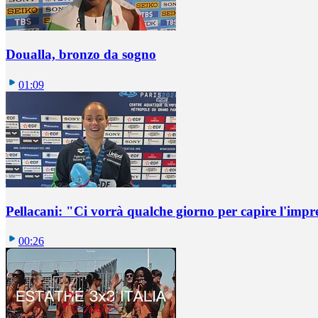
Doualla, bronzo da sogno
01:09
Pellacani: "Ci vorrà qualche giorno per capire l'impr
00:26