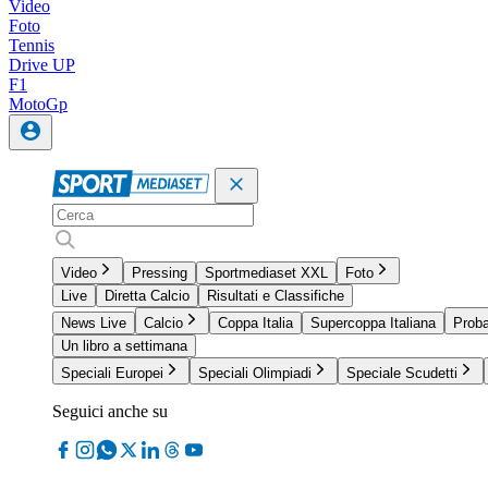
Video
Foto
Tennis
Drive UP
F1
MotoGp
Video
Pressing
Sportmediaset XXL
Foto
Live
Diretta Calcio
Risultati e Classifiche
News Live
Calcio
Coppa Italia
Supercoppa Italiana
Proba
Un libro a settimana
Speciali Europei
Speciali Olimpiadi
Speciale Scudetti
Seguici anche su