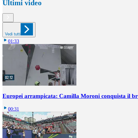
Ultimi video
Vedi tutti
01:33
Europei arrampicata: Camilla Moroni conquista il br
00:31