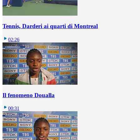
Tennis, Darderi ai quarti di Montreal
02:26
Il fenomeno Doualla
00:31