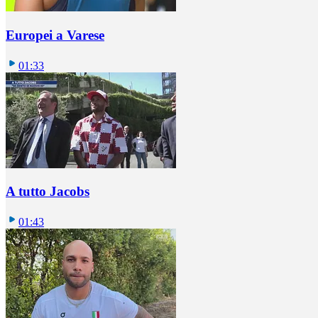
Europei a Varese
01:33
A tutto Jacobs
01:43