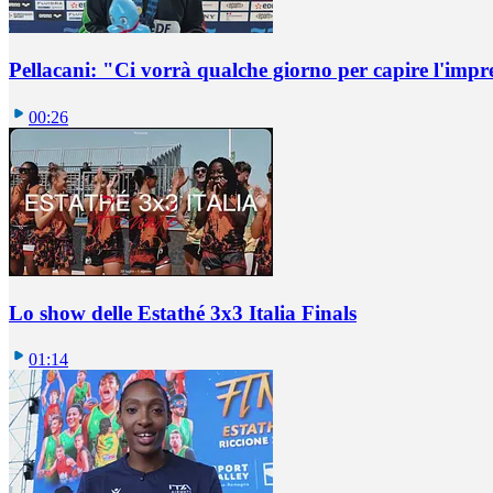
Pellacani: "Ci vorrà qualche giorno per capire l'impr
00:26
Lo show delle Estathé 3x3 Italia Finals
01:14