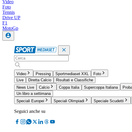
Video
Foto
Tennis
Drive UP
F1
MotoGp
Video
Pressing
Sportmediaset XXL
Foto
Live
Diretta Calcio
Risultati e Classifiche
News Live
Calcio
Coppa Italia
Supercoppa Italiana
Proba
Un libro a settimana
Speciali Europei
Speciali Olimpiadi
Speciale Scudetti
Seguici anche su