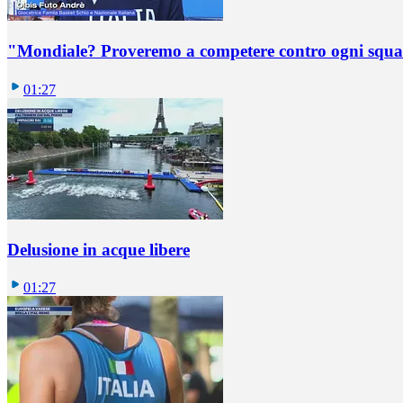
"Mondiale? Proveremo a competere contro ogni squadr
01:27
Delusione in acque libere
01:27